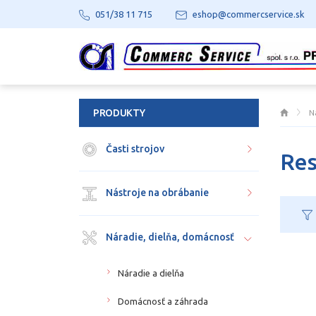
051/38 11 715
eshop@commercservice.sk
PRODUKTY
N
Časti strojov
Res
Nástroje na obrábanie
Náradie, dielňa, domácnosť
Náradie a dielňa
Domácnosť a záhrada