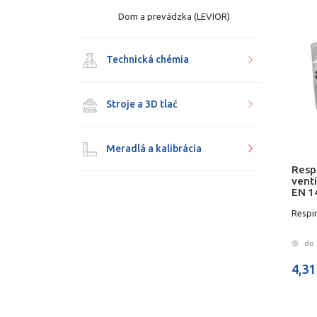
Dom a prevádzka (LEVIOR)
Technická chémia
Stroje a 3D tlač
Meradlá a kalibrácia
Resp
vent
EN 1
Respi
do 3
4,31