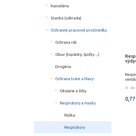
Kancelária
Stavba (záhrada)
Ochranné pracovné prostriedky
Ochrana rúk
Obuv (topánky, špičky ...)
Resp
výdy
Drogéria
Respi
Ochrana tváre a hlavy
ventil
do 3
Okularie a štíty
0,77
Respirátory a masky
Rúška
Respirátory