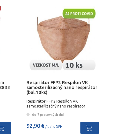
ým
Respirátor FFP2 Respilon VK
 8833
samosterilizačný nano respirátor
(bal.10ks)
Respirátor FFP2 Respilon VK
samosterilizačný nano respirátor
(bal.10ks)
do 7 pracovných dní
92,90 €
/ bal s DPH