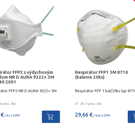
irátor FFP2 s výdychovým
Respirátor FFP1 3M 8710
ilom NR D AURA 9322+ 3M
(balenie 20ks)
40:2001
rátor FFP2 NR D AURA 9322+ 3M
Respirátor FFP 1 bal/20ks typ 871
 prac. dní
do 3 prac. dní
 €
29,66 €
/ ks s DPH
/ bal s DPH