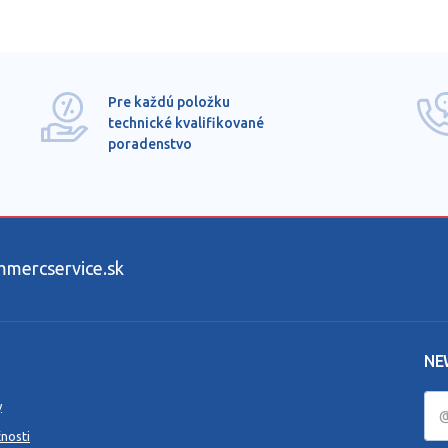
Pre každú položku
technické kvalifikované
poradenstvo
ercservice.sk
NE
y
nosti