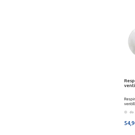
Resp
vent
Respi
ventil
do 3
54,9