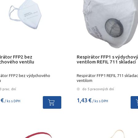
irátor FFP2 bez
Respirátor FFP1 s výdychov
chového ventilu
ventilom REFIL 711 skladací
rátor FFP2 bez výdychového
Respirátor FFP1 REFIL 711 skladac
u
ventilom
 prac. dní
do 5 pracovných dní
 €
1,43 €
/ ks s DPH
/ ks s DPH