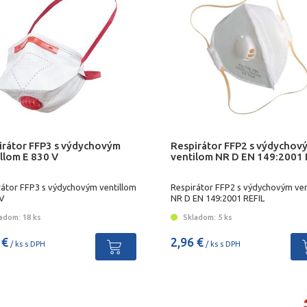
irátor FFP3 s výdychovým
Respirátor FFP2 s výdychov
llom E 830 V
ventilom NR D EN 149:2001 
rátor FFP3 s výdychovým ventillom
Respirátor FFP2 s výdychovým ve
 V
NR D EN 149:2001 REFIL
adom: 18 ks
Skladom: 5 ks
 €
2,96 €
/ ks s DPH
/ ks s DPH