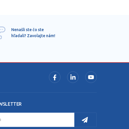
Ponu
Nenašli ste čo ste
mimo
hľadali? Zavolajte nám!
dopy
pros
WSLETTER