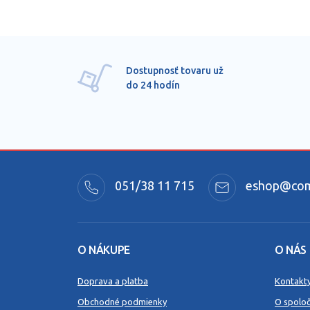
Dostupnosť tovaru už
do 24 hodín
051/38 11 715
eshop@comm
O NÁKUPE
O NÁS
Doprava a platba
Kontakt
Obchodné podmienky
O spoloč