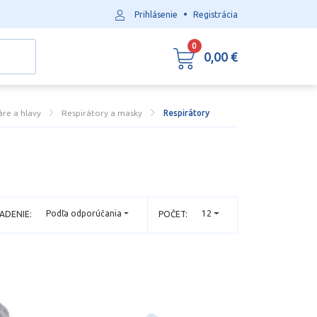
•
Prihlásenie
Registrácia
0
0,00 €
re a hlavy
Respirátory a masky
Respirátory
Podľa odporúčania
12
ADENIE:
POČET: