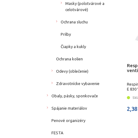
Masky (polotvárové a
celotvárové)
Ochrana sluchu
Prilby
Čiapky a kukly
Ochrana kolien
Resp
venti
Odevy (oblečenie)
Zdravotnícke vybavenie
Respi
E 830
Obaly, pásky, sponkovače
Skl
2,38
Spájanie materiálov
Penové organizéry
FESTA