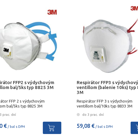
irátor FFP2 s výdychovým
Respirátor FFP3 s výdychov
illom bal/5ks typ 8825 3M
ventillom (balenie 10ks) typ
3M
rátor FFP 2 s výdychovým
Respirátor FFP 3 s výdychovým
lom bal/5ks typ 8825 3M
ventillom bal/10ks typ 8833 3M
 prac. dní
do 3 prac. dní
0 €
59,08 €
/ bal s DPH
/ bal s DPH