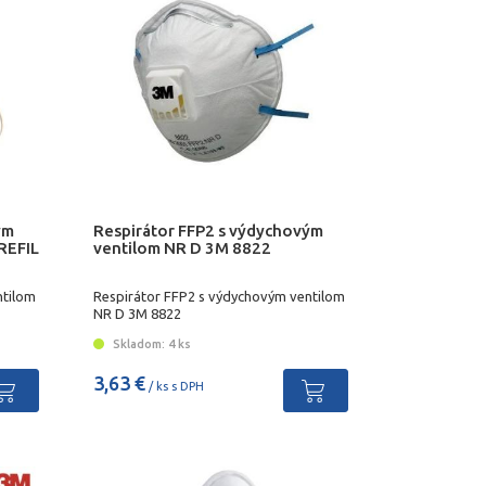
ým
Respirátor FFP2 s výdychovým
REFIL
ventilom NR D 3M 8822
ntilom
Respirátor FFP2 s výdychovým ventilom
NR D 3M 8822
Skladom: 4 ks
3,63 €
/ ks s DPH