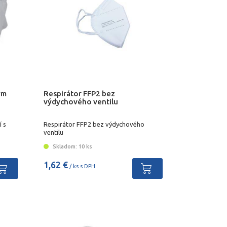
ým
Respirátor FFP2 bez
výdychového ventilu
í s
Respirátor FFP2 bez výdychového
ventilu
Skladom: 10 ks
1,62 €
/ ks s DPH