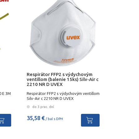
Respirátor FFP2 s výdychovým
ventillom (balenie 15ks) Silv-Air c
2210 NR D UVEX
0 E 3M
Respirátor FFP2 s výdychovým ventillom
Silv-Air c 2210 NR D UVEX
do 3 prac. dní
35,58 €
/ bal s DPH