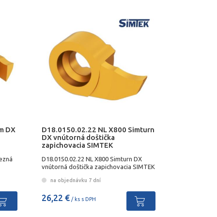
um DX
D18.0150.02.22 NL X800 Simturn
DX vnútorná doštička
zapichovacia SIMTEK
rezná
D18.0150.02.22 NL X800 Simturn DX
vnútorná doštička zapichovacia SIMTEK
na objednávku 7 dní
26,22 €
/ ks s DPH