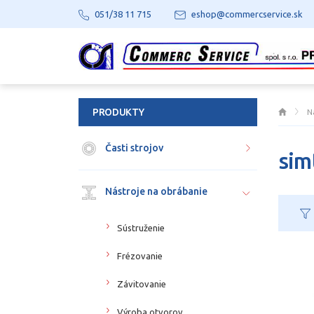
051/38 11 715
eshop@commercservice.sk
PRODUKTY
N
Časti strojov
sim
Nástroje na obrábanie
Sústruženie
Frézovanie
Závitovanie
Výroba otvorov