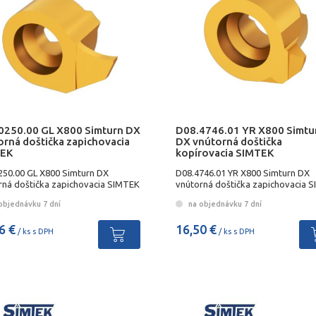
0250.00 GL X800 Simturn DX
D08.4746.01 YR X800 Simtu
orná doštička zapichovacia
DX vnútorná doštička
EK
kopírovacia SIMTEK
250.00 GL X800 Simturn DX
D08.4746.01 YR X800 Simturn DX
rná doštička zapichovacia SIMTEK
vnútorná doštička zapichovacia 
objednávku 7 dní
na objednávku 7 dní
6 €
16,50 €
/ ks s DPH
/ ks s DPH