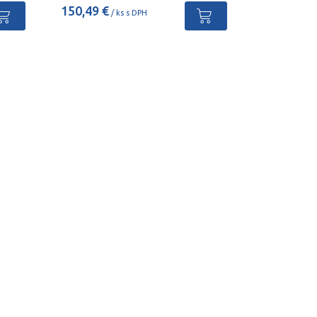
150,49 €
/ ks s DPH