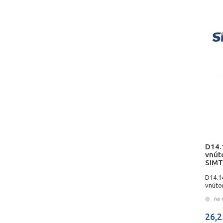
D14.
vnút
SIMT
D14.1
vnúto
na 
26,2