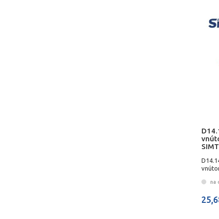
D14.
vnút
SIMT
D14.1
vnúto
na 
25,6