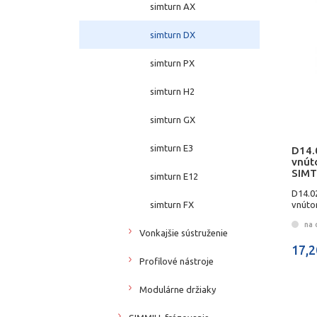
simturn AX
simturn DX
simturn PX
simturn H2
simturn GX
simturn E3
D14.
vnút
SIMT
simturn E12
D14.0
simturn FX
vnúto
na 
Vonkajšie sústruženie
17,2
Profilové nástroje
Modulárne držiaky