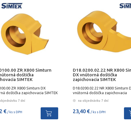
0100.00 ZR X800 Simturn
D18.0200.02.22 NR X800 Si
nútorná doštička
DX vnútorná doštička
chovacia SIMTEK
zapichovacia SIMTEK
100.00 ZR X800 Simturn DX
D18.0200.02.22 NR X800 Simturn 
rná doštička zapichovacia SIMTEK
vnútorná doštička zapichovacia
SIMTEKK
objednávku 7 dní
na objednávku 7 dní
2 €
23,40 €
/ ks s DPH
/ ks s DPH