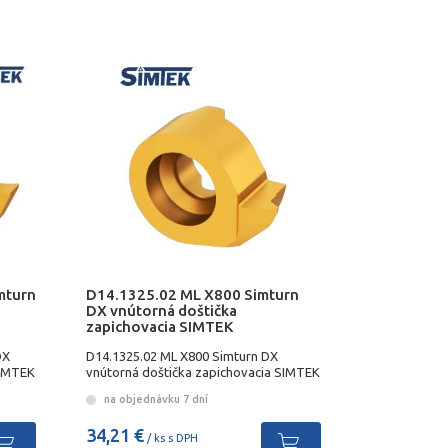
mturn
D14.1325.02 ML X800 Simturn
DX vnútorná doštička
zapichovacia SIMTEK
DX
D14.1325.02 ML X800 Simturn DX
SIMTEK
vnútorná doštička zapichovacia SIMTEK
na objednávku 7 dní
34,21 €
/ ks s DPH