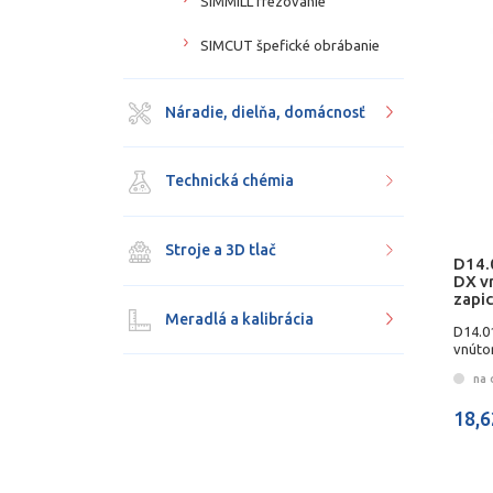
SIMMILL frézovanie
SIMCUT špefické obrábanie
Náradie, dielňa, domácnosť
Technická chémia
Stroje a 3D tlač
D14.
DX v
zapi
Meradlá a kalibrácia
D14.0
vnúto
na 
18,6