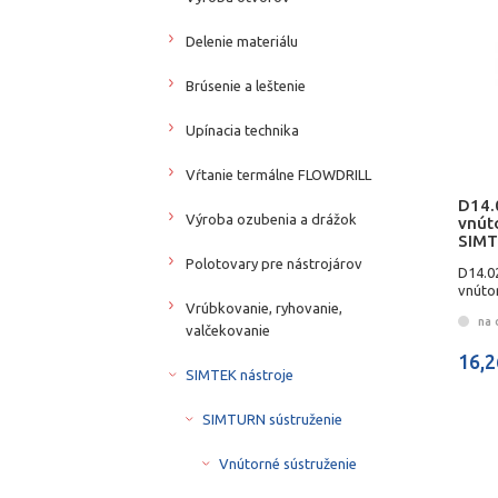
Delenie materiálu
Brúsenie a leštenie
Upínacia technika
Vŕtanie termálne FLOWDRILL
D14.
Výroba ozubenia a drážok
vnút
SIMT
Polotovary pre nástrojárov
D14.0
vnúto
Vrúbkovanie, ryhovanie,
na 
valčekovanie
16,2
SIMTEK nástroje
SIMTURN sústruženie
Vnútorné sústruženie