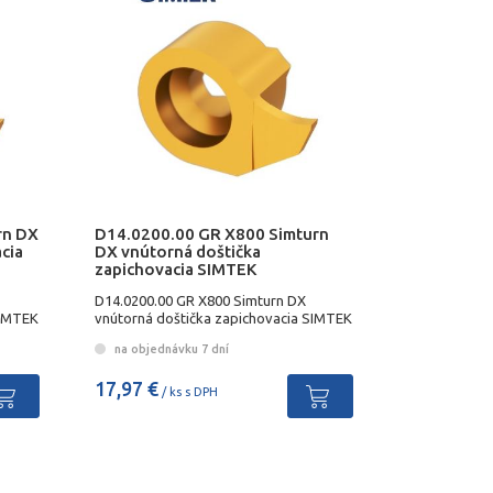
rn DX
D14.0200.00 GR X800 Simturn
cia
DX vnútorná doštička
zapichovacia SIMTEK
D14.0200.00 GR X800 Simturn DX
SIMTEK
vnútorná doštička zapichovacia SIMTEK
na objednávku 7 dní
17,97 €
/ ks s DPH