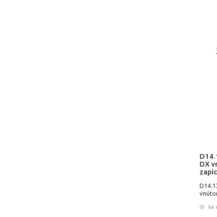
D14.
DX v
zapi
D14.1
vnúto
na 