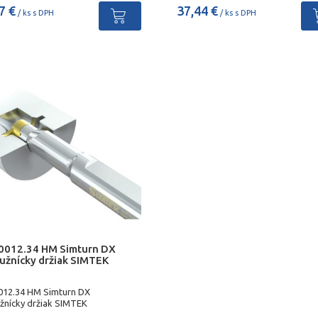
7 €
37,44 €
/ ks s DPH
/ ks s DPH
0012.34 HM Simturn DX
ružnícky držiak SIMTEK
012.34 HM Simturn DX
užnícky držiak SIMTEK