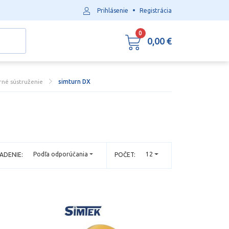
•
Prihlásenie
Registrácia
0
0,00 €
né sústruženie
simturn DX
Podľa odporúčania
12
ADENIE:
POČET: