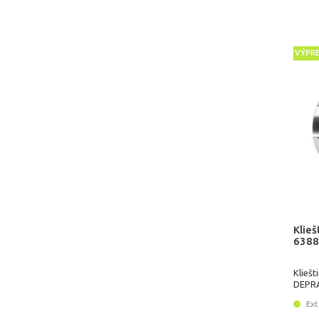
VÝPR
Klie
6388
Klieš
DEPR
Ext