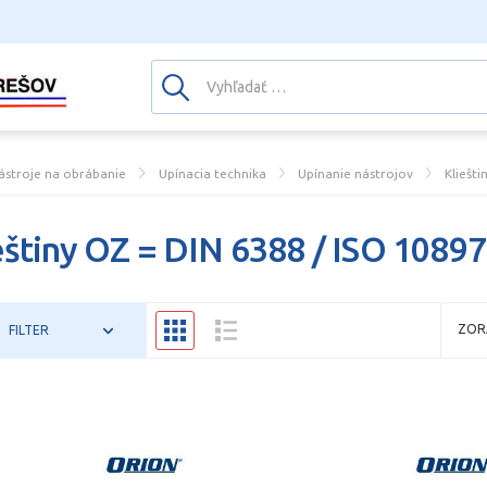
ástroje na obrábanie
Upínacia technika
Upínanie nástrojov
Kliešti
eštiny OZ = DIN 6388 / ISO 10897
ZOR
FILTER