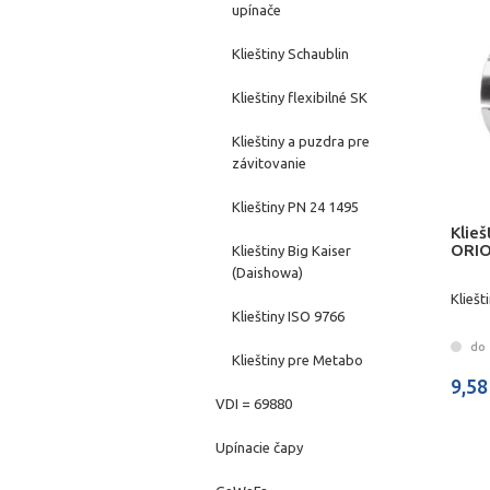
upínače
Klieštiny Schaublin
Klieštiny flexibilné SK
Klieštiny a puzdra pre
závitovanie
Klieštiny PN 24 1495
Klie
ORI
Klieštiny Big Kaiser
(Daishowa)
Klieš
Klieštiny ISO 9766
do 
Klieštiny pre Metabo
9,58
VDI = 69880
Upínacie čapy