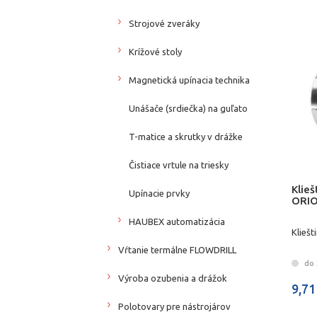
Strojové zveráky
Krížové stoly
Magnetická upínacia technika
Unášače (srdiečka) na guľato
T-matice a skrutky v drážke
Čistiace vrtule na triesky
Klie
Upínacie prvky
ORI
HAUBEX automatizácia
Klieš
Vŕtanie termálne FLOWDRILL
do 3
Výroba ozubenia a drážok
9,71
Polotovary pre nástrojárov