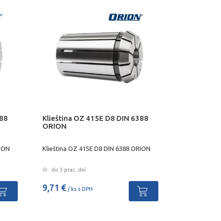
388
Klieština OZ 415E D8 DIN 6388
ORION
RION
Klieština OZ 415E D8 DIN 6388 ORION
do 3 prac. dní
9,71 €
/ ks s DPH