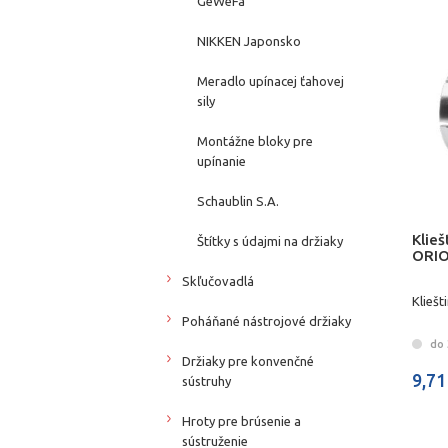
GeWeFa
NIKKEN Japonsko
Meradlo upínacej ťahovej
sily
Montážne bloky pre
upínanie
Schaublin S.A.
Klie
Štítky s údajmi na držiaky
ORI
Skľučovadlá
Klieš
Poháňané nástrojové držiaky
do 3
Držiaky pre konvenčné
9,71
sústruhy
Hroty pre brúsenie a
sústruženie