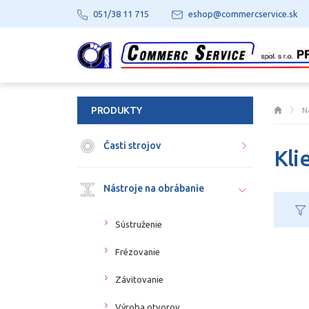
051/38 11 715
eshop@commercservice.sk
PRODUKTY
N
Časti strojov
Kli
Nástroje na obrábanie
Sústruženie
Frézovanie
Závitovanie
Výroba otvorov