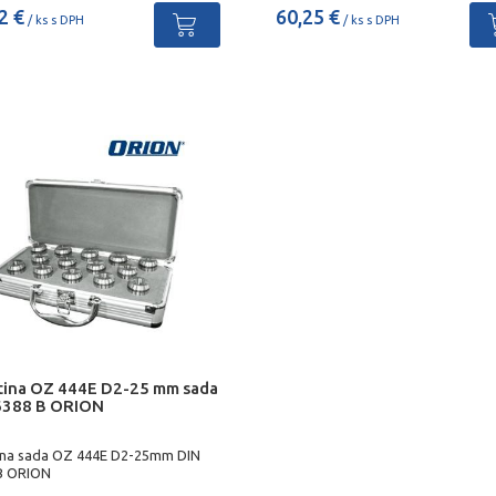
2 €
60,25 €
/ ks s DPH
/ ks s DPH
ština OZ 444E D2-25 mm sada
6388 B ORION
tina sada OZ 444E D2-25mm DIN
B ORION