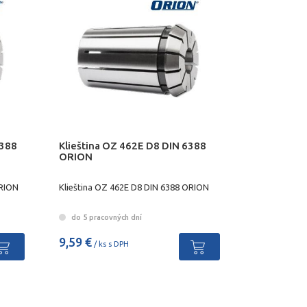
6388
Klieština OZ 462E D8 DIN 6388
ORION
ORION
Klieština OZ 462E D8 DIN 6388 ORION
do 5 pracovných dní
9,59 €
/ ks s DPH