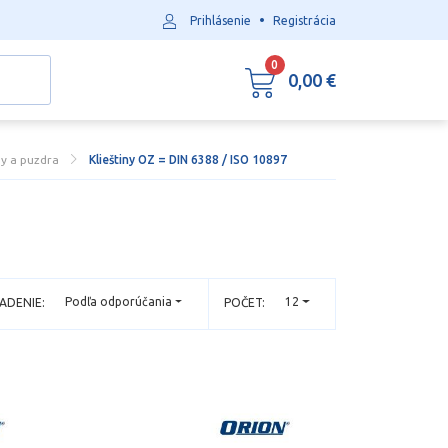
•
Prihlásenie
Registrácia
0
0,00 €
ny a puzdra
Klieštiny OZ = DIN 6388 / ISO 10897
Podľa odporúčania
12
ADENIE:
POČET: