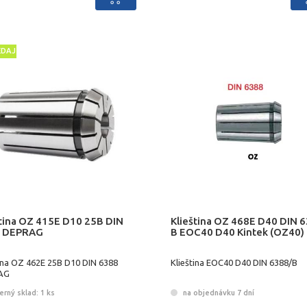
EDAJ
ština OZ 415E D10 25B DIN
Klieština OZ 468E D40 DIN 
 DEPRAG
B EOC40 D40 Kintek (OZ40)
tina OZ 462E 25B D10 DIN 6388
Klieština EOC40 D40 DIN 6388/B
AG
erný sklad: 1 ks
na objednávku 7 dní