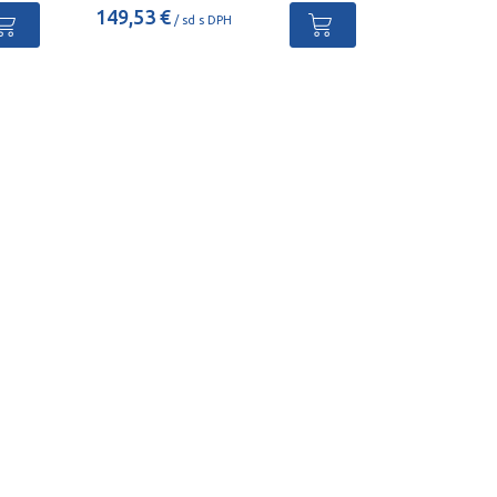
149,53 €
/ sd s DPH