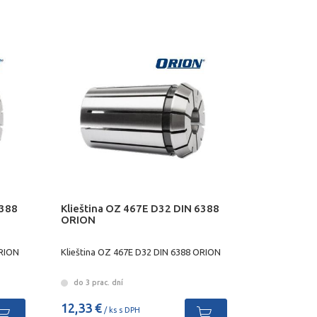
6388
Klieština OZ 467E D32 DIN 6388
ORION
ORION
Klieština OZ 467E D32 DIN 6388 ORION
do 3 prac. dní
12,33 €
/ ks s DPH