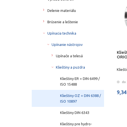
Delenie materiálu
Brúsenie a leštenie
Upínacia technika
Upínanie nástrojov
Klie
Upínače a telesá
ORI
Klieštiny a puzdra
Klieš
Klieštiny ER = DIN 6499 /
do 3
ISO 15488
9,34
Klieštiny OZ = DIN 6388 /
ISO 10897
Klieštiny DIN 6343
Klieštiny pre hydro-