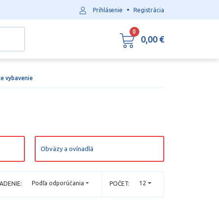
•
Prihlásenie
Registrácia
0
0,00 €
ke vybavenie
Obväzy a ovínadlá
Podľa odporúčania
12
ADENIE:
POČET: