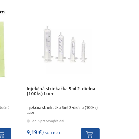
á
Injekčná striekačka 5ml 2-dielna
(100ks) Luer
dušná
Injekčná striekačka 5ml 2-dielna (100ks)
Luer
do 5 pracovných dní
9,19 €
/ bal s DPH