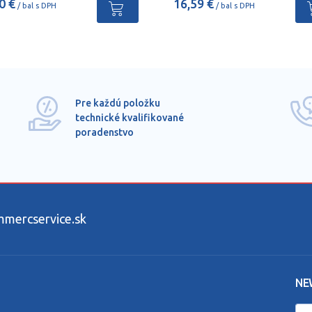
0 €
16,59 €
/ bal s DPH
/ bal s DPH
Pre každú položku
technické kvalifikované
poradenstvo
ercservice.sk
NE