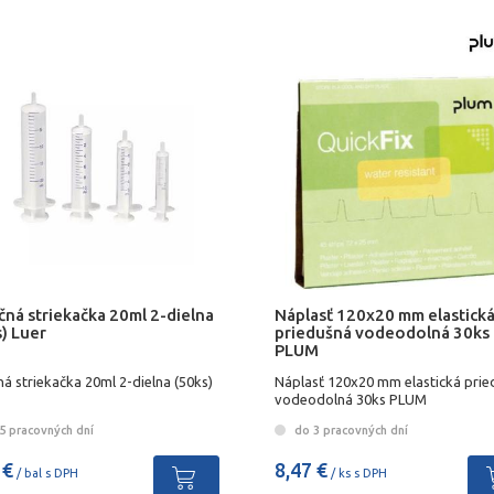
čná striekačka 20ml 2-dielna
Náplasť 120x20 mm elastick
) Luer
priedušná vodeodolná 30ks
PLUM
ná striekačka 20ml 2-dielna (50ks)
Náplasť 120x20 mm elastická prie
vodeodolná 30ks PLUM
5 pracovných dní
do 3 pracovných dní
 €
8,47 €
/ bal s DPH
/ ks s DPH