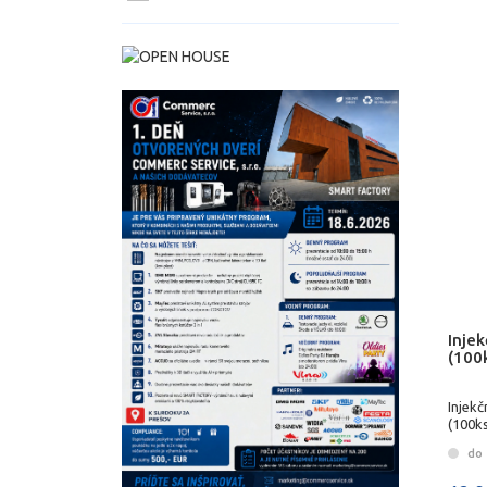
Injek
(100
Injekč
(100ks
do 