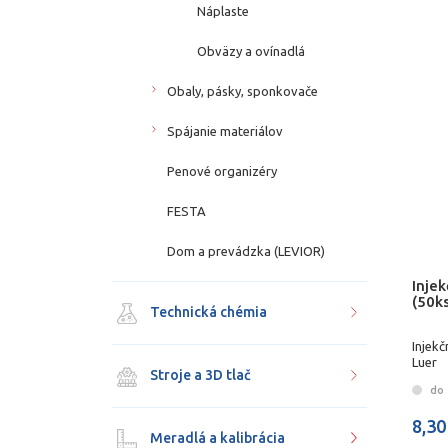
Náplaste
Obväzy a ovínadlá
Obaly, pásky, sponkovače
Spájanie materiálov
Penové organizéry
FESTA
Dom a prevádzka (LEVIOR)
Injek
(50ks
Technická chémia
Injekč
Luer
Stroje a 3D tlač
do 
8,30
Meradlá a kalibrácia