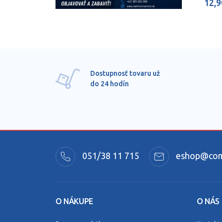
12,9
Dostupnosť tovaru už
do 24 hodín
051/38 11 715
eshop@comm
O NÁKUPE
O NÁS