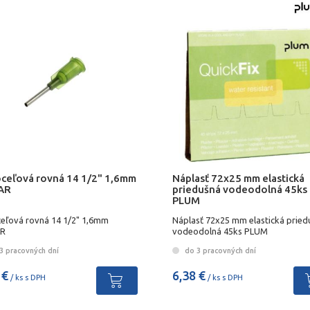
 oceľová rovná 14 1/2" 1,6mm
Náplasť 72x25 mm elastická
AR
priedušná vodeodolná 45ks
PLUM
oceľová rovná 14 1/2" 1,6mm
Náplasť 72x25 mm elastická pried
AR
vodeodolná 45ks PLUM
3 pracovných dní
do 3 pracovných dní
 €
6,38 €
/ ks s DPH
/ ks s DPH