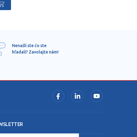
Ponu
Nenašli ste čo ste
mimo
hľadali? Zavolajte nám!
dopy
pros
WSLETTER