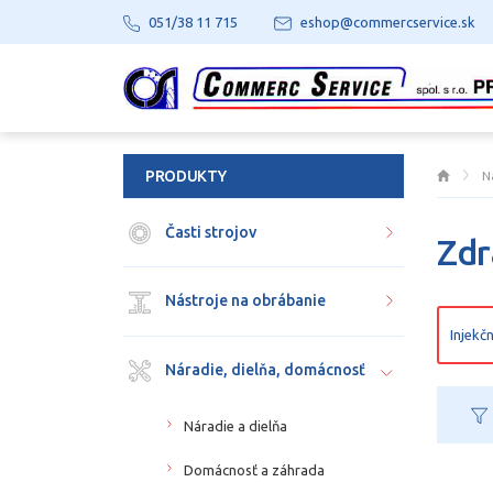
051/38 11 715
eshop@commercservice.sk
PRODUKTY
N
Časti strojov
Zdr
Nástroje na obrábanie
Injekčn
Náradie, dielňa, domácnosť
Náradie a dielňa
Domácnosť a záhrada