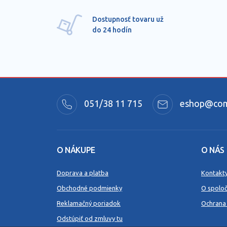
Dostupnosť tovaru už
do 24 hodín
051/38 11 715
eshop@comm
O NÁKUPE
O NÁS
Doprava a platba
Kontakt
Obchodné podmienky
O spoloč
Reklamačný poriadok
Ochrana
Odstúpiť od zmluvy tu