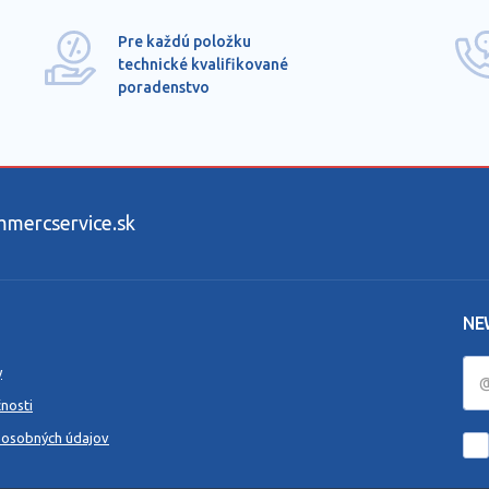
Pre každú položku
technické kvalifikované
poradenstvo
ercservice.sk
NE
y
nosti
 osobných údajov