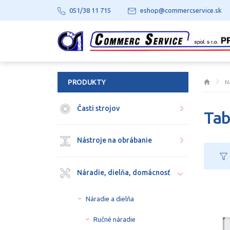
051/38 11 715
eshop@commercservice.sk
PRODUKTY
N
Časti strojov
Tab
Nástroje na obrábanie
Náradie, dielňa, domácnosť
Náradie a dielňa
Ručné náradie