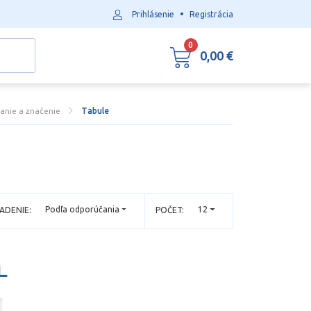
•
Prihlásenie
Registrácia
0
0,00 €
anie a značenie
Tabule
Podľa odporúčania
12
ADENIE:
POČET: