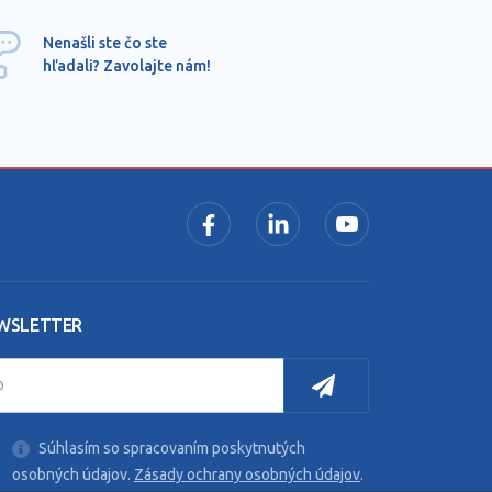
Ponu
Nenašli ste čo ste
mimo
hľadali? Zavolajte nám!
dopy
pros
WSLETTER
Súhlasím so spracovaním poskytnutých
osobných údajov.
Zásady ochrany osobných údajov
.