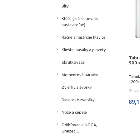
Bity
Kľúče (ručné, pevné,
nastaviteľné)
Račne a nástrčné hlavice
Kliešte, hasáky a pinzety
Tabul
900 
Skrutkovače
Momentové náradie
Tabula
1200 
Zvierky a svorky
do 
Dielenské zveráky
89,1
Nože a čepele
Odihľovanie NOGA,
Grattec ...