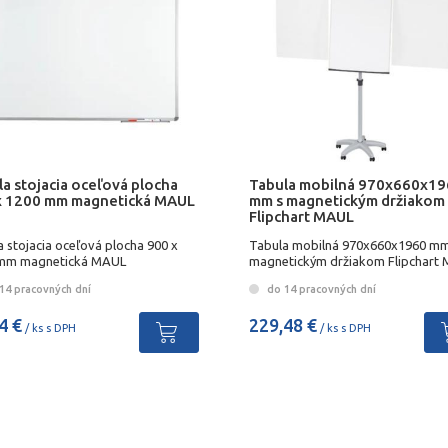
a stojacia oceľová plocha
Tabula mobilná 970x660x1
x 1200 mm magnetická MAUL
mm s magnetickým držiakom
Flipchart MAUL
 stojacia oceľová plocha 900 x
Tabula mobilná 970x660x1960 mm
mm magnetická MAUL
magnetickým držiakom Flipchart
14 pracovných dní
do 14 pracovných dní
4 €
229,48 €
/ ks s DPH
/ ks s DPH