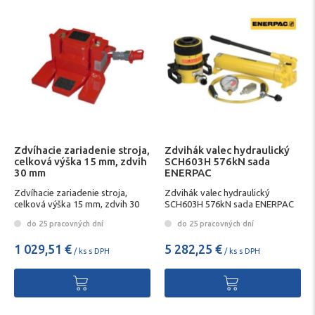
Zdvíhacie zariadenie stroja,
Zdvihák valec hydraulický
celková výška 15 mm, zdvih
SCH603H 576kN sada
30 mm
ENERPAC
Zdvíhacie zariadenie stroja,
Zdvihák valec hydraulický
celková výška 15 mm, zdvih 30
SCH603H 576kN sada ENERPAC
mm
do 25 pracovných dní
do 25 pracovných dní
1 029,51 €
5 282,25 €
/ ks s DPH
/ ks s DPH