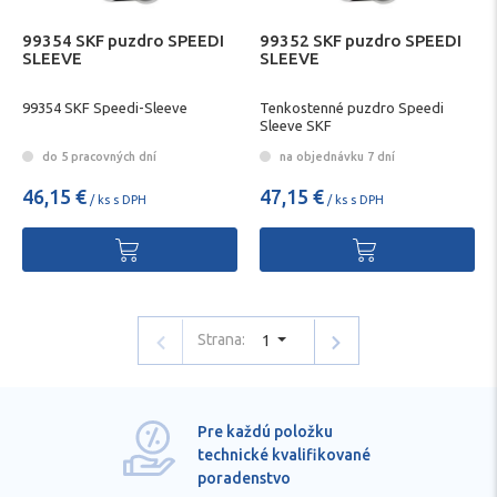
99354 SKF puzdro SPEEDI
99352 SKF puzdro SPEEDI
SLEEVE
SLEEVE
99354 SKF Speedi-Sleeve
Tenkostenné puzdro Speedi
Sleeve SKF
do 5 pracovných dní
na objednávku 7 dní
46,15 €
47,15 €
/ ks s DPH
/ ks s DPH
Strana:
1
Pre každú položku
technické kvalifikované
poradenstvo