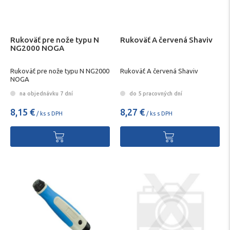
Rukoväť pre nože typu N
Rukoväť A červená Shaviv
NG2000 NOGA
Rukoväť pre nože typu N NG2000
Rukoväť A červená Shaviv
NOGA
na objednávku 7 dní
do 5 pracovných dní
8,15 €
8,27 €
/ ks s DPH
/ ks s DPH