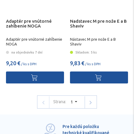
Adaptér pre vnútorné
Nadstavec M pre nože E a B
zahĺbenie NOGA
Shaviv
Adaptér pre vnútorné zahĺbenie
Nástavec M pre nože E a B
NOGA
Shaviv
na objednávku 7 dní
Skladom: 5 ks
9,20 €
9,83 €
/ ks s DPH
/ ks s DPH
Strana:
1
Pre každú položku
technické kvalifikované