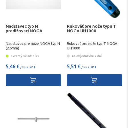
Nadstavec typ N
Rukoväť pre nože typu T
predlžovací NOGA
NOGA UH1000
Nadstavec pre nože NOGA typ N
Rukoväť pre nože typ T NOGA
(2,6mm)
UH1000
Externý sklad: 1 ks
na objednávku 7 dní
5,46 €
5,51 €
/ ks s DPH
/ ks s DPH