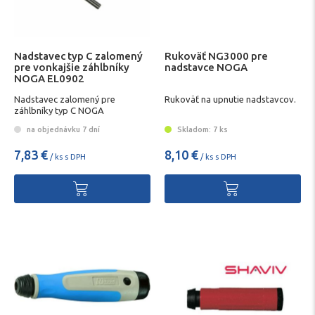
Nadstavec typ C zalomený
Rukoväť NG3000 pre
pre vonkajšie záhlbníky
nadstavce NOGA
NOGA EL0902
Nadstavec zalomený pre
Rukoväť na upnutie nadstavcov.
záhlbníky typ C NOGA
na objednávku 7 dní
Skladom: 7 ks
7,83 €
8,10 €
/ ks s DPH
/ ks s DPH