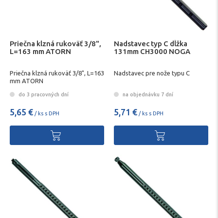
Priečna klzná rukoväť 3/8",
Nadstavec typ C dĺžka
L=163 mm ATORN
131mm CH3000 NOGA
Priečna klzná rukoväť 3/8", L=163
Nadstavec pre nože typu C
mm ATORN
do 3 pracovných dní
na objednávku 7 dní
5,65 €
5,71 €
/ ks s DPH
/ ks s DPH