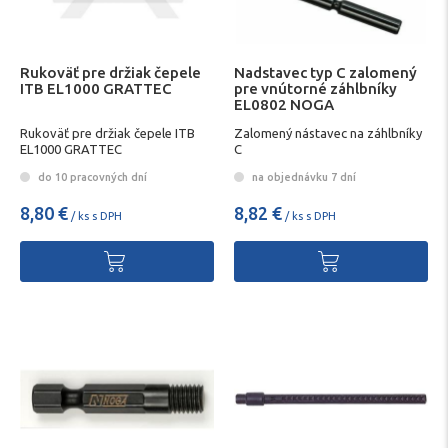
Rukoväť pre držiak čepele
Nadstavec typ C zalomený
ITB EL1000 GRATTEC
pre vnútorné záhlbníky
EL0802 NOGA
Rukoväť pre držiak čepele ITB
Zalomený nástavec na záhlbníky
EL1000 GRATTEC
C
do 10 pracovných dní
na objednávku 7 dní
8,80 €
8,82 €
/ ks s DPH
/ ks s DPH