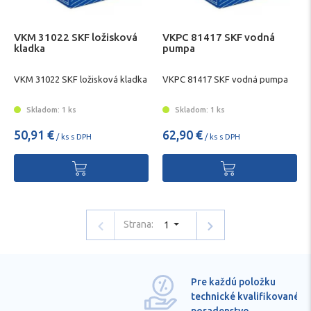
VKM 31022 SKF ložisková
VKPC 81417 SKF vodná
kladka
pumpa
VKM 31022 SKF ložisková kladka
VKPC 81417 SKF vodná pumpa
Skladom: 1 ks
Skladom: 1 ks
50,91 €
62,90 €
/ ks s DPH
/ ks s DPH
Strana:
1
Pre každú položku
technické kvalifikované
poradenstvo