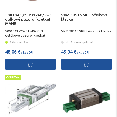
5001043 /25x31x40/ K=3
VKM 38515 SKF ložisková
guľkové puzdro (klietka)
kladka
MAHR
5001043 /25x31x40/ K=3
VKM 38515 SKF ložisková kladka
guličkové puzdro (klietka)
Skladom: 2 ks
do 7 pracovných dní
48,06 €
49,04 €
/ ks s DPH
/ ks s DPH
VÝPREDAJ