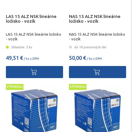
LAS 15 ALZ NSK lineárne
NAS 15 ALZ NSK lineárne
ložisko - vozík
ložisko - vozík
LAS 15 ALZ NSK lineárne ložisko
NAS 15 ALZ NSK lineárne ložisko
- vozík
- vozík
Skladom: 2 ks
do 10 pracovných dní
49,51 €
50,00 €
/ ks s DPH
/ ks s DPH
VÝPREDAJ
VÝPREDAJ