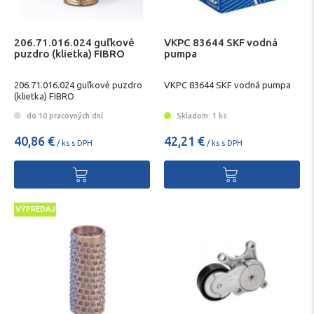
206.71.016.024 guľkové
VKPC 83644 SKF vodná
puzdro (klietka) FIBRO
pumpa
206.71.016.024 guľkové puzdro
VKPC 83644 SKF vodná pumpa
(klietka) FIBRO
do 10 pracovných dní
Skladom: 1 ks
40,86 €
42,21 €
/ ks s DPH
/ ks s DPH
VÝPREDAJ