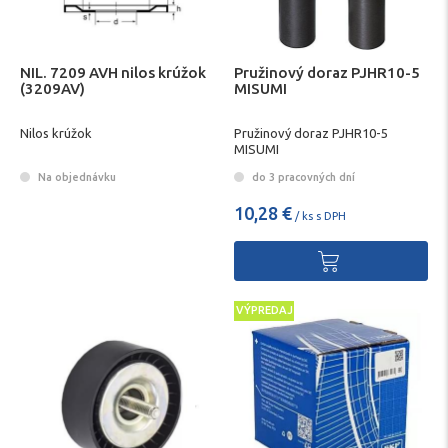
NIL. 7209 AVH nilos krúžok
Pružinový doraz PJHR10-5
(3209AV)
MISUMI
Nilos krúžok
Pružinový doraz PJHR10-5
MISUMI
Na objednávku
do 3 pracovných dní
10,28 €
/ ks s DPH
VÝPREDAJ