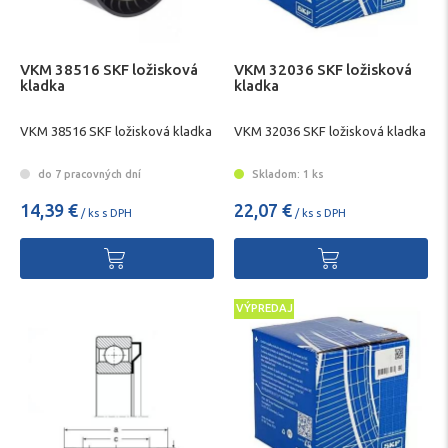
VKM 38516 SKF ložisková
VKM 32036 SKF ložisková
kladka
kladka
VKM 38516 SKF ložisková kladka
VKM 32036 SKF ložisková kladka
do 7 pracovných dní
Skladom: 1 ks
14,39 €
22,07 €
/ ks s DPH
/ ks s DPH
VÝPREDAJ