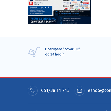
Dostupnosť tovaru už
do 24 hodín
051/38 11 715
eshop@comm