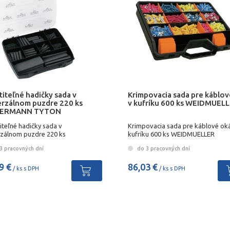
iteľné hadičky sada v
Krimpovacia sada pre káblov
erzálnom puzdre 220 ks
v kufríku 600 ks WEIDMUEL
LERMANN TYTON
iteľné hadičky sada v
Krimpovacia sada pre káblové ok
rzálnom puzdre 220 ks
kufríku 600 ks WEIDMUELLER
ERMANN TYTON
3 pracovných dní
do 3 pracovných dní
9 €
86,03 €
/ ks s DPH
/ ks s DPH