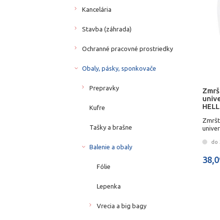
Kancelária
Stavba (záhrada)
Ochranné pracovné prostriedky
Obaly, pásky, sponkovače
Prepravky
Zmršt
univ
HEL
Kufre
Zmršt
Tašky a brašne
unive
HELL
do 
Balenie a obaly
38,0
Fólie
Lepenka
Vrecia a big bagy