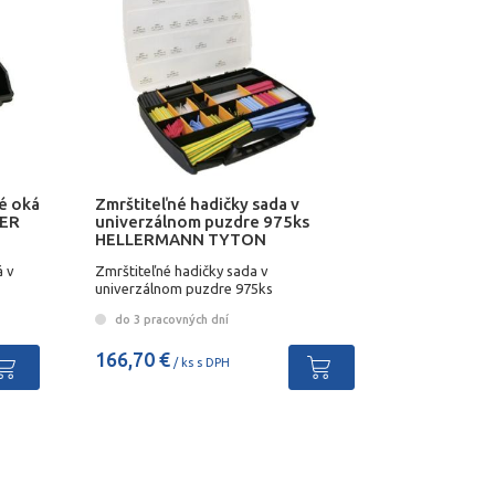
é oká
Zmrštiteľné hadičky sada v
LER
univerzálnom puzdre 975ks
HELLERMANN TYTON
á v
Zmrštiteľné hadičky sada v
univerzálnom puzdre 975ks
HELLERMANN TYTON
do 3 pracovných dní
166,70 €
/ ks s DPH