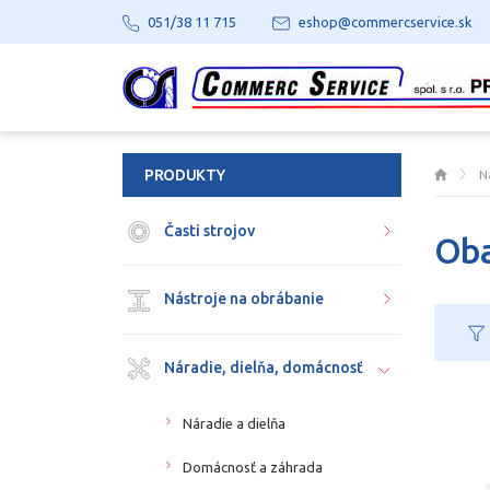
051/38 11 715
eshop@commercservice.sk
PRODUKTY
N
Časti strojov
Oba
Nástroje na obrábanie
Náradie, dielňa, domácnosť
Náradie a dielňa
Domácnosť a záhrada