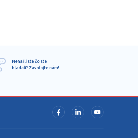
Ponu
Nenašli ste čo ste
mimo
hľadali? Zavolajte nám!
dopy
pros