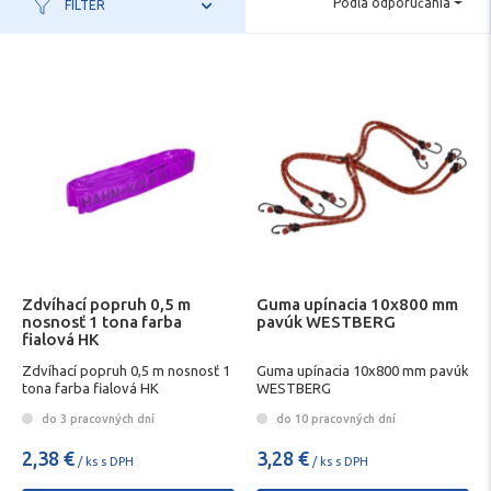
Podľa odporúčania
FILTER
Zdvíhací popruh 0,5 m
Guma upínacia 10x800 mm
nosnosť 1 tona farba
pavúk WESTBERG
fialová HK
Zdvíhací popruh 0,5 m nosnosť 1
Guma upínacia 10x800 mm pavúk
tona farba fialová HK
WESTBERG
do 3 pracovných dní
do 10 pracovných dní
2,38 €
3,28 €
/ ks s DPH
/ ks s DPH