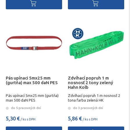
Pás upínaci 5mx25 mm
Zdvíhací popruh 1 m
(gurtňa) max 500 daN PES
nosnosť 2 tony zelený
Hahn Kolb
Pás upínací 5mx25 mm (gurtňa)
Zdvíhací popruh 1 m nosnosť 2
max 500 daN PES
tona farba zelená HK
do 5 pracovných dní
do 3 pracovných dní
5,30 €
5,86 €
/ ks s DPH
/ ks s DPH