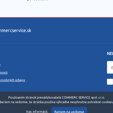
ercservice.sk
NE
y
nosti
 osobných údajov
Používaním stránok prevádzkovateľa COMMERC SERVICE spol. s r.o.
beriem na vedomie, že stránka používa výhradne nevyhnutne potrebné cookies
Beriem na vedomie
Viac informácií.