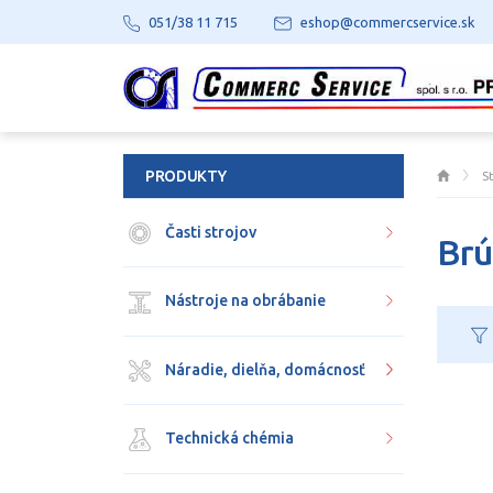
051/38 11 715
eshop@commercservice.sk
PRODUKTY
S
Časti strojov
Brú
Nástroje na obrábanie
Náradie, dielňa, domácnosť
Technická chémia