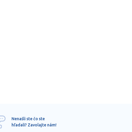
Ponu
Nenašli ste čo ste
mimo
hľadali? Zavolajte nám!
dopy