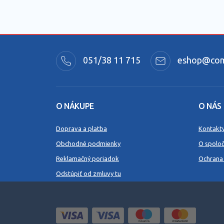
051/38 11 715
eshop@comm
O NÁKUPE
O NÁS
Doprava a platba
Kontakt
Obchodné podmienky
O spoloč
Reklamačný poriadok
Ochrana
Odstúpiť od zmluvy tu