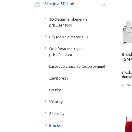
Stroje a 3D tlač
3D tlačiarne, skenery a
príslušenstvo
Píly (delenie materiálu)
Odihľovacie stroje a
Brús
príslušenstvo
FSM4
Laserové značenie (popisovanie)
Brúsk
sinus
Závitorezy
Na 
Frézky
Vŕtačky
Sústruhy
Brúsky