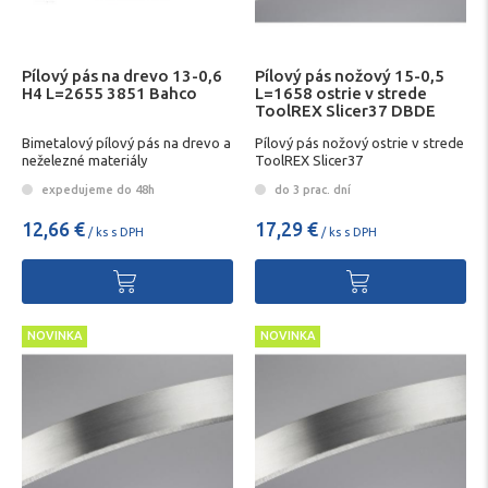
Pílový pás na drevo 13-0,6
Pílový pás nožový 15-0,5
H4 L=2655 3851 Bahco
L=1658 ostrie v strede
ToolREX Slicer37 DBDE
Bimetalový pílový pás na drevo a
Pílový pás nožový ostrie v strede
neželezné materiály
ToolREX Slicer37
expedujeme do 48h
do 3 prac. dní
12,66 €
17,29 €
/ ks s DPH
/ ks s DPH
NOVINKA
NOVINKA