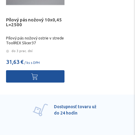
Pílový pás nožový 10x0,45
L=2500
Pílový pás nožový ostrie v strede
ToolREX Slicer37
do 3 prac. dní
31,63 €
/ ks s DPH
Dostupnosť tovaru už
do 24 hodín