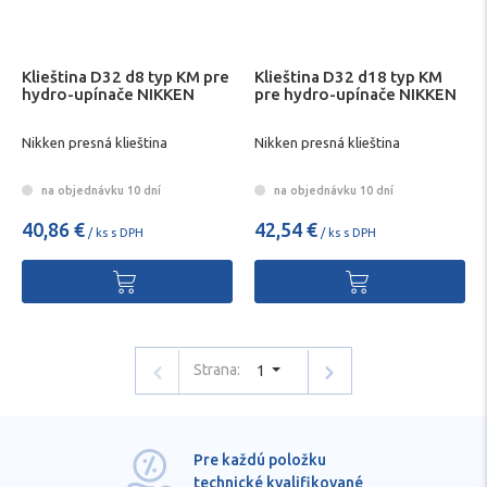
Klieština D32 d8 typ KM pre
Klieština D32 d18 typ KM
hydro-upínače NIKKEN
pre hydro-upínače NIKKEN
Nikken presná klieština
Nikken presná klieština
na objednávku 10 dní
na objednávku 10 dní
40,86 €
42,54 €
/ ks s DPH
/ ks s DPH
Strana:
1
Pre každú položku
technické kvalifikované