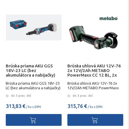
Brúska priama AKU GGS
Brúska uhlová AKU 12V-76
18V-23 LC (bez
2x 12V/2Ah METABO
akumulátora a nabijačky)
PowerMaxx CC 12 BL, 2x
BOSCH
12V/2Ah
Brúska priama AKU GGS 18V-23
Brúska uhlová AKU 12V-76 2x
LC (bez akumulátora a nabijačky)
12V/2Ah METABO PowerMaxx
BOSCH
CC 12 BL, 2x 12V/2Ah
do 3 prac. dní
do 3 prac. dní
313,83 €
315,76 €
/ ks s DPH
/ ks s DPH