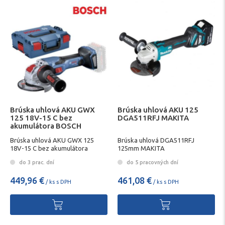
Brúska uhlová AKU GWX
Brúska uhlová AKU 125
125 18V-15 C bez
DGA511RFJ MAKITA
akumulátora BOSCH
Brúska uhlová AKU GWX 125
Brúska uhlová DGA511RFJ
18V-15 C bez akumulátora
125mm MAKITA
BOSCH
do 3 prac. dní
do 5 pracovných dní
449,96 €
461,08 €
/ ks s DPH
/ ks s DPH