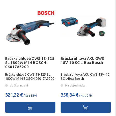
Brúska uhlová GWS 18-125
Brúska uhlová AKU GWS
SL 1800W M14 BOSCH
18V-10 SC L-Box Bosch
06017A3200
Brúska uhlová GWS 18-125 SL
Brúska uhlová AKU GWS 18V-10
1800W M14 BOSCH 06017A3200
SC L-Box Bosch
do 3 prac. dní
Na objednávku
321,22 €
358,34 €
/ ks s DPH
/ ks s DPH