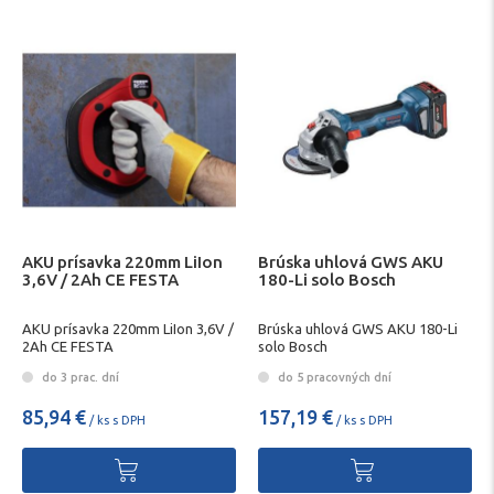
AKU prísavka 220mm LiIon
Brúska uhlová GWS AKU
3,6V / 2Ah CE FESTA
180-Li solo Bosch
AKU prísavka 220mm LiIon 3,6V /
Brúska uhlová GWS AKU 180-Li
2Ah CE FESTA
solo Bosch
do 3 prac. dní
do 5 pracovných dní
85,94 €
157,19 €
/ ks s DPH
/ ks s DPH