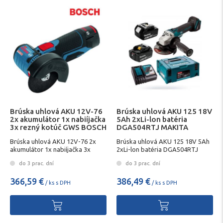
Brúska uhlová AKU 12V-76
Brúska uhlová AKU 125 18V
2x akumulátor 1x nabiíjačka
5Ah 2xLi-lon batéria
3x rezný kotúč GWS BOSCH
DGA504RTJ MAKITA
Brúska uhlová AKU 12V-76 2x
Brúska uhlová AKU 125 18V 5Ah
akumulátor 1x nabiíjačka 3x
2xLi-lon batéria DGA504RTJ
rezný kotúč GWS BOSCH
MAKITA
do 3 prac. dní
do 3 prac. dní
366,59 €
386,49 €
/ ks s DPH
/ ks s DPH