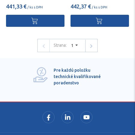
441,33 €
442,37 €
/ ks s DPH
/ ks s DPH
Strana:
1
Pre každú položku
technické kvalifikované
poradenstvo