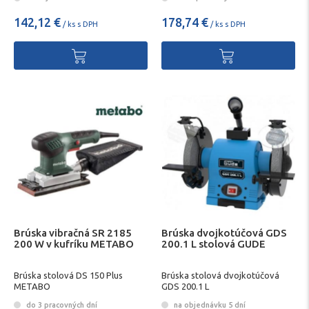
142,12 €
178,74 €
/ ks s DPH
/ ks s DPH
Brúska vibračná SR 2185
Brúska dvojkotúčová GDS
200 W v kufríku METABO
200.1 L stolová GUDE
Brúska stolová DS 150 Plus
Brúska stolová dvojkotúčová
METABO
GDS 200.1 L
do 3 pracovných dní
na objednávku 5 dní