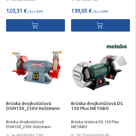
120,31 €
139,05 €
/ ks s DPH
/ ks s DPH
Brúska dvojkotúčová
Brúska dvojkotúčová DS
DSM150_230V Holzmann
150 Plus METABO
Brúska dvojkotúčová
Brúska stolová DS 150 Plus
DSM150_230V Holzmann
METABO
na objednávku 7 dní
do 10 pracovných dní