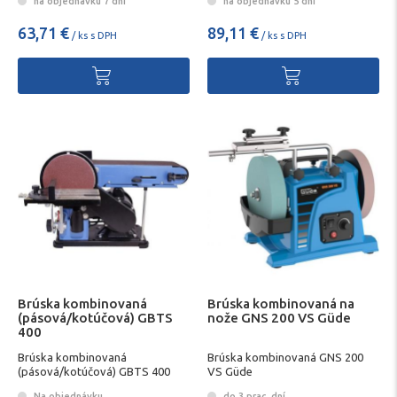
na objednávku 7 dní
na objednávku 5 dní
63,71 €
89,11 €
/ ks s DPH
/ ks s DPH
Brúska kombinovaná
Brúska kombinovaná na
(pásová/kotúčová) GBTS
nože GNS 200 VS Güde
400
Brúska kombinovaná
Brúska kombinovaná GNS 200
(pásová/kotúčová) GBTS 400
VS Güde
Na objednávku
do 3 prac. dní