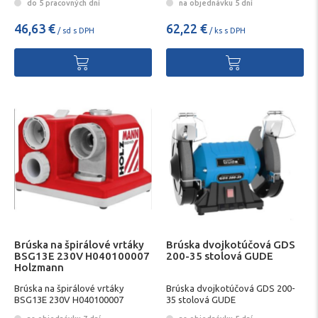
do 5 pracovných dní
na objednávku 5 dní
46,63 €
62,22 €
/ sd s DPH
/ ks s DPH
Brúska na špirálové vrtáky
Brúska dvojkotúčová GDS
BSG13E 230V H040100007
200-35 stolová GUDE
Holzmann
Brúska na špirálové vrtáky
Brúska dvojkotúčová GDS 200-
BSG13E 230V H040100007
35 stolová GUDE
Holzmann