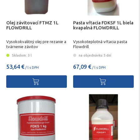
Olej závitovací FTMZ 1L
Pasta vŕtacia FDKSF 1L biela
FLOWDRILL
kvapalná FLOWDRILL
Vysokokvalitný olej pre rezanie a
Vysokoteplotná vŕtacia pasta
tvárnenie závitov
Flowdrill
Skladom: 3 l
na objednávku 5 dní
53,64 €
67,09 €
/ l s DPH
/ l s DPH