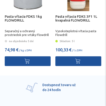
Pasta vŕtacia FDKS 1kg
Pasta vŕtacia FDKS 3F1 1L
FLOWDRILL
kvapalná FLOWDRILL
Separačný a ochranný
Vysokoteplotná vŕtacia pasta
prostriedok pre vrtáky Flowdrill
Flowdrill
na objednávku 5 dní
Skladom: 5 l
74,98 €
100,33 €
/ kg s DPH
/ l s DPH
Dostupnosť tovaru už
do 24 hodín