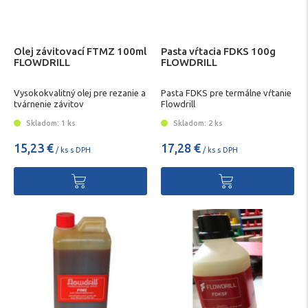
Olej závitovací FTMZ 100ml
Pasta vŕtacia FDKS 100g
FLOWDRILL
FLOWDRILL
Vysokokvalitný olej pre rezanie a
Pasta FDKS pre termálne vŕtanie
tvárnenie závitov
Flowdrill
Skladom: 1 ks
Skladom: 2 ks
15,23 €
17,28 €
/ ks s DPH
/ ks s DPH