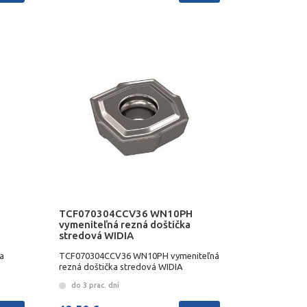
TCF070304CCV36 WN10PH
vymeniteľná rezná doštička
stredová WIDIA
a
TCF070304CCV36 WN10PH vymeniteľná
rezná doštička stredová WIDIA
do 3 prac. dní