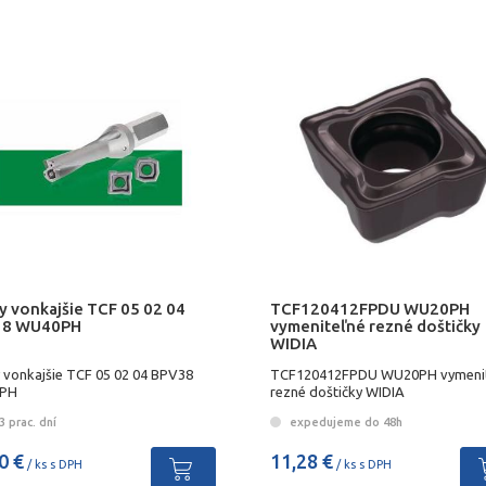
y vonkajšie TCF 05 02 04
TCF120412FPDU WU20PH
38 WU40PH
vymeniteľné rezné doštičky
WIDIA
y vonkajšie TCF 05 02 04 BPV38
TCF120412FPDU WU20PH vymeni
PH
rezné doštičky WIDIA
 prac. dní
expedujeme do 48h
0 €
11,28 €
/ ks s DPH
/ ks s DPH