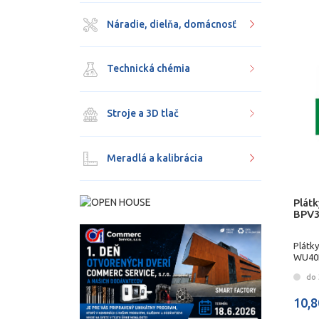
Náradie, dielňa, domácnosť
Technická chémia
Stroje a 3D tlač
Meradlá a kalibrácia
Plátk
BPV
Plátk
WU40
do 3
10,8