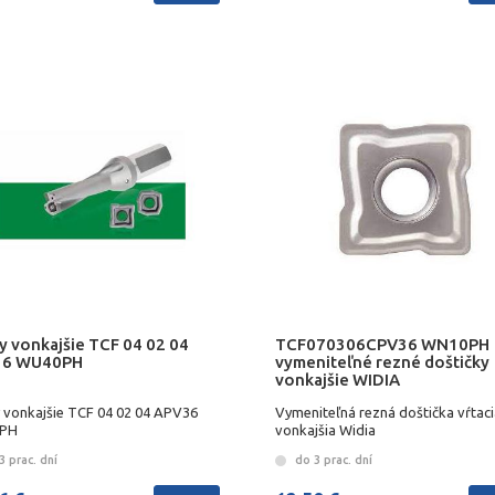
y vonkajšie TCF 04 02 04
TCF070306CPV36 WN10PH
36 WU40PH
vymeniteľné rezné doštičky
vonkajšie WIDIA
y vonkajšie TCF 04 02 04 APV36
Vymeniteľná rezná doštička vŕtaci
PH
vonkajšia Widia
 prac. dní
do 3 prac. dní