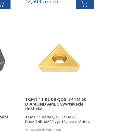
12,50 €
/ ks s DPH
TCMT 11 02 08 QDSI 34TM 60
DIAMOND AMEC vyvrtávacia
doštička
teľné
TCMT 11 02 08 QDSI 34TM 60
DIAMOND AMEC vyvrtávacia doštička
na objednávku 5 dní