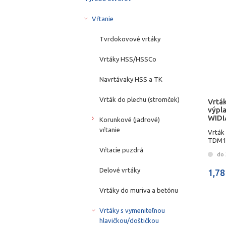
Vŕtanie
Tvrdokovové vrtáky
Vrtáky HSS/HSSCo
Navrtávaky HSS a TK
Vrták do plechu (stromček)
Vrtá
výpl
WIDI
Korunkové (jadrové)
vŕtanie
Vrták
TDM1
Vŕtacie puzdrá
do 
Delové vrtáky
1,78
Vrtáky do muriva a betónu
Vrtáky s vymeniteľnou
hlavičkou/doštičkou