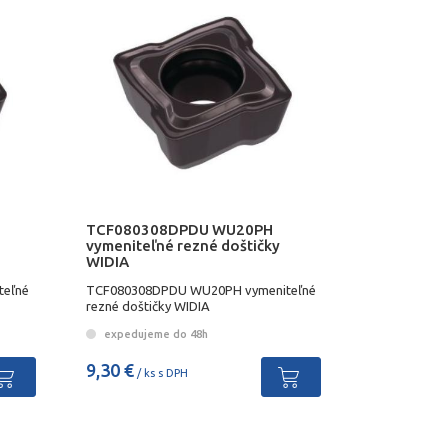
TCF080308DPDU WU20PH
vymeniteľné rezné doštičky
WIDIA
teľné
TCF080308DPDU WU20PH vymeniteľné
rezné doštičky WIDIA
expedujeme do 48h
9,30 €
/ ks s DPH