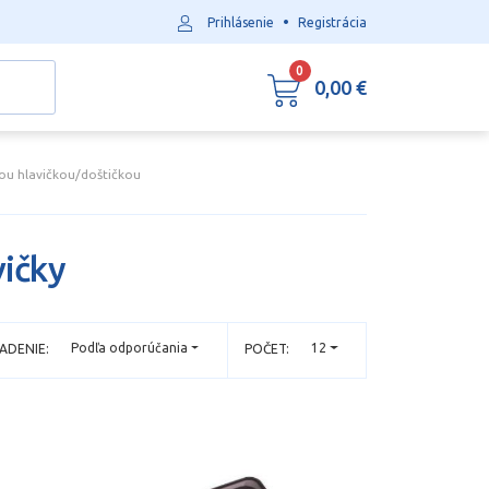
•
Prihlásenie
Registrácia
0
0,00 €
nou hlavičkou/doštičkou
vičky
Podľa odporúčania
12
ADENIE:
POČET: