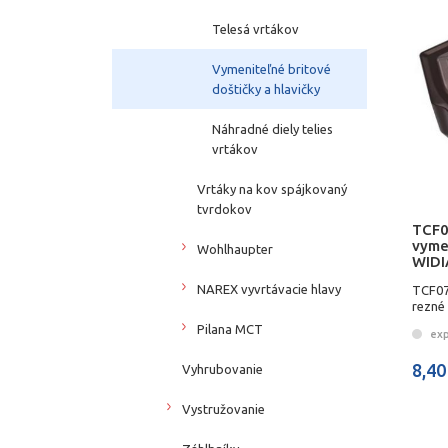
Telesá vrtákov
Vymeniteľné britové
doštičky a hlavičky
Náhradné diely telies
vrtákov
Vrtáky na kov spájkovaný
tvrdokov
TCF
vyme
Wohlhaupter
WIDI
NAREX vyvrtávacie hlavy
TCF07
rezné
Pilana MCT
exp
8,40
Vyhrubovanie
Vystružovanie