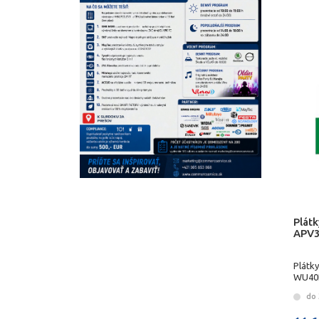
Plátk
APV
Plátk
WU40
do 3