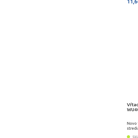
11,6
Vŕta
WU4
Novo v
stredi
plátk
Skl