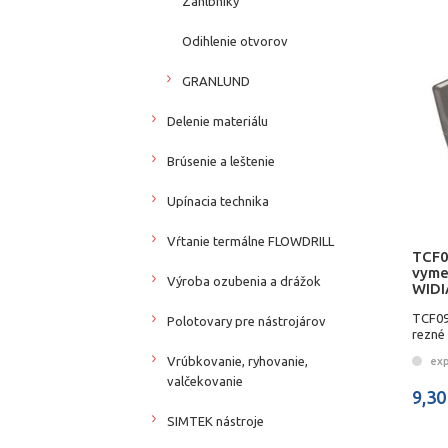
Záhlbníky
Odihlenie otvorov
GRANLUND
Delenie materiálu
Brúsenie a leštenie
Upínacia technika
Vŕtanie termálne FLOWDRILL
TCF
vyme
Výroba ozubenia a drážok
WIDI
TCF09
Polotovary pre nástrojárov
rezné
Vrúbkovanie, ryhovanie,
exp
valčekovanie
9,30
SIMTEK nástroje