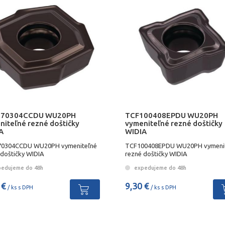
070304CCDU WU20PH
TCF100408EPDU WU20PH
niteľné rezné doštičky
vymeniteľné rezné doštičky
A
WIDIA
0304CCDU WU20PH vymeniteľné
TCF100408EPDU WU20PH vymeni
 doštičky WIDIA
rezné doštičky WIDIA
edujeme do 48h
expedujeme do 48h
 €
9,30 €
/ ks s DPH
/ ks s DPH