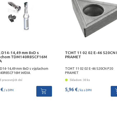
k D14-14,49 mm 8xD s
TCMT 11 02 02 E-46 S20CN
achom TDM140R8SCF16M
PRAMET
A
 D14-14,49 mm 8xD s výplachom
TCMT 11 02 02 E-46 S20CN P20
40R8SCF16M WIDIA
PRAMET
3 pracovných dní
Skladom: 30 ks
 €
5,96 €
/ s DPH
/ ks s DPH