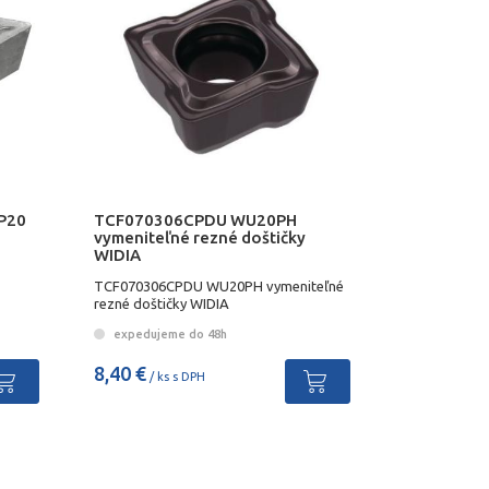
 P20
TCF070306CPDU WU20PH
vymeniteľné rezné doštičky
WIDIA
TCF070306CPDU WU20PH vymeniteľné
rezné doštičky WIDIA
expedujeme do 48h
8,40 €
/ ks s DPH