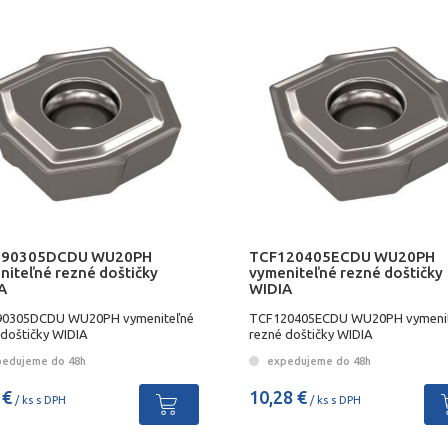
090305DCDU WU20PH
TCF120405ECDU WU20PH
niteľné rezné doštičky
vymeniteľné rezné doštičky
A
WIDIA
0305DCDU WU20PH vymeniteľné
TCF120405ECDU WU20PH vymeni
 doštičky WIDIA
rezné doštičky WIDIA
edujeme do 48h
expedujeme do 48h
 €
10,28 €
/ ks s DPH
/ ks s DPH