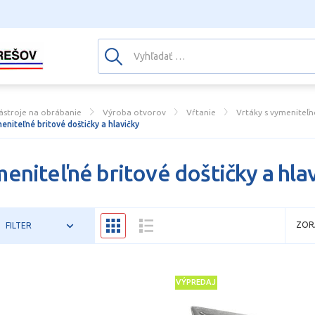
ástroje na obrábanie
Výroba otvorov
Vŕtanie
Vrtáky s vymeniteľ
eniteľné britové doštičky a hlavičky
eniteľné britové doštičky a hla
ZOR
FILTER
VÝPREDAJ