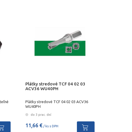
Plátky stredové TCF 04 02 03
ACV36 WU40PH
teľné
Plátky stredové TCF 04 02 03 ACV36
WU40PH
do 3 prac. dní
11,66 €
/ ks s DPH