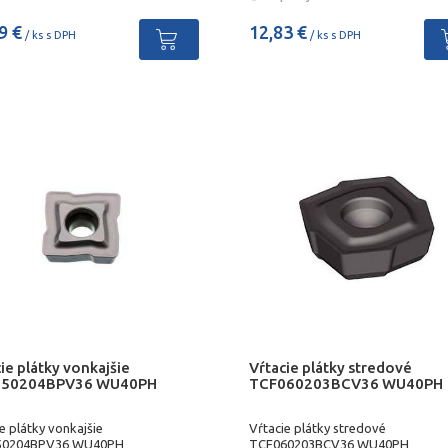
ných v oboch lôžkách. V
nácii s renomovanou
9 €
12,83 €
ológiou sort WIDIA je dosiahnutá
/ ks s DPH
/ ks s DPH
čná flexibilita a efektivita.
ie plátky vonkajšie
Vŕtacie plátky stredové
050204BPV36 WU40PH
TCF060203BCV36 WU40PH
e plátky vonkajšie
Vŕtacie plátky stredové
50204BPV36 WU40PH
TCF060203BCV36 WU40PH