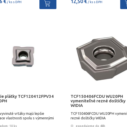
6 €
12,50 €
/ ks s DPH
/ ks s DPH
cie plátky TCF120412FPV34
TCF150406FCDU WU20PH
0PH
vymeniteľné rezné doštičky
WIDIA
yvinuté vrtáky majú lepšie
TCF150406FCDU WU20PH vymeni
ace vlastnosti spolu s výmennými
rezné doštičky WIDIA
ami so 4 reznými hranami
adom: 10 ks
expedujeme do 48h