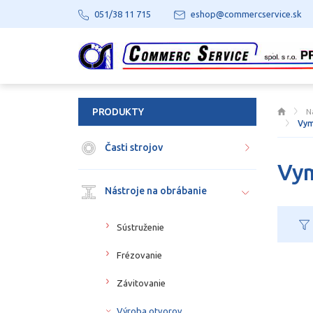
051/38 11 715
eshop@commercservice.sk
PRODUKTY
N
Vym
Časti strojov
Vym
Nástroje na obrábanie
Sústruženie
Frézovanie
Závitovanie
Výroba otvorov