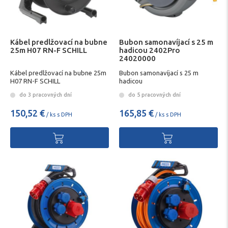
Kábel predlžovací na bubne
Bubon samonavíjací s 25 m
25m H07 RN-F SCHILL
hadicou 2402Pro
24020000
Kábel predlžovací na bubne 25m
Bubon samonavíjací s 25 m
H07 RN-F SCHILL
hadicou
do 3 pracovných dní
do 5 pracovných dní
150,52 €
165,85 €
/ ks s DPH
/ ks s DPH