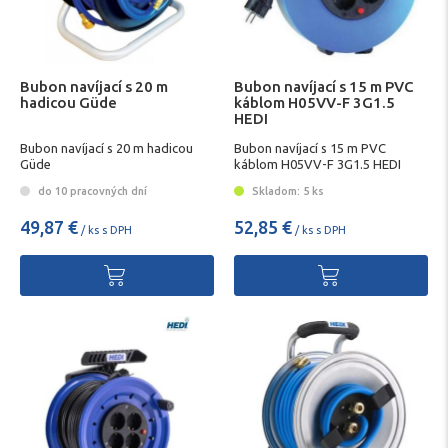
Bubon navíjací s 20 m
Bubon navíjací s 15 m PVC
hadicou Güde
káblom H05VV-F 3G1.5
HEDI
Bubon navíjací s 20 m hadicou
Bubon navíjací s 15 m PVC
Güde
káblom H05VV-F 3G1.5 HEDI
do 10 pracovných dní
Skladom: 5 ks
49,87 €
52,85 €
/ ks s DPH
/ ks s DPH