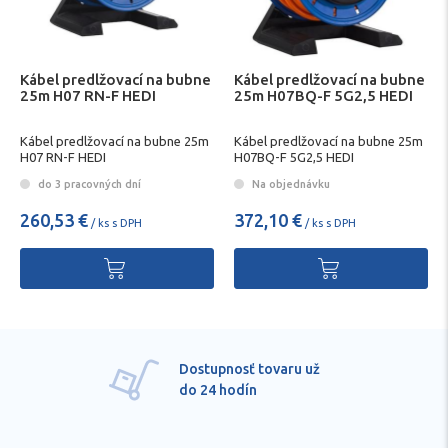
Kábel predlžovací na bubne
Kábel predlžovací na bubne
25m H07 RN-F HEDI
25m H07BQ-F 5G2,5 HEDI
Kábel predlžovací na bubne 25m
Kábel predlžovací na bubne 25m
H07 RN-F HEDI
H07BQ-F 5G2,5 HEDI
do 3 pracovných dní
Na objednávku
260,53 €
372,10 €
/ ks s DPH
/ ks s DPH
Pre každú položku
technické kvalifikované
poradenstvo