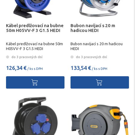
Kábel predlžovací na bubne
Bubon navíjací s 20 m
50m H05VV-F 3 G1.5 HEDI
hadicou HEDI
Kábel predlžovací na bubne 50m
Bubon navíjací s 20 m hadicou
H05VV-F 3 G1.5 HEDI
HEDI
do 3 pracovných dní
do 3 pracovných dní
126,34 €
133,54 €
/ ks s DPH
/ ks s DPH