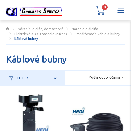
0
Náradie, dielňa, domácnosť
Náradie a dielňa
Elektrické a AKU náradie (ručné)
Predlžovacie káble a bubny
Káblové bubny
Káblové bubny
Podľa odporúčania
FILTER