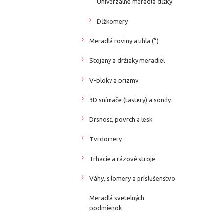
Univerzálne meradlá dĺžky
Dĺžkomery
Meradlá roviny a uhla (°)
Stojany a držiaky meradiel
V-bloky a prizmy
3D snímače (tastery) a sondy
Drsnosť, povrch a lesk
Tvrdomery
Trhacie a rázové stroje
Váhy, silomery a príslušenstvo
Meradlá svetelných
podmienok