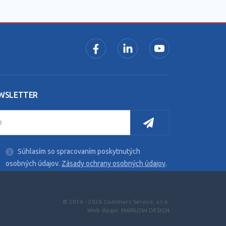
WSLETTER
Súhlasím so spracovaním poskytnutých
osobných údajov.
Zásady ochrany osobných údajov
.
.
© 2014 - 2026 Commerc Service, s.r.o.
Web dizajn: MARLOW DESIGN