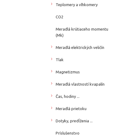
Teplomery a vlhkomery
CO2
Meradlá krútiaceho momentu
(Mk)
Meradlá elektrických veličín
Tlak
Magnetizmus
Meradlá vlastností kvapalín
Čas, hodiny ...
Meradlá prietoku
Dotyky, predĺženia ...
Príslušenstvo