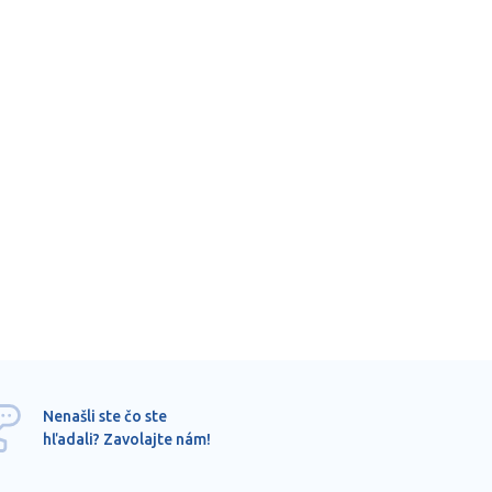
Ponu
Nenašli ste čo ste
mimo
hľadali? Zavolajte nám!
dopy
pros