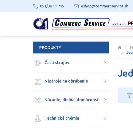
051/38 11 715
eshop@commercservice.sk
PRODUKTY
M
Jed
Časti strojov
Jed
Nástroje na obrábanie
Náradie, dielňa, domácnosť
Technická chémia