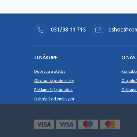
051/38 11 715
eshop@comm
O NÁKUPE
O NÁS
Doprava a platba
Kontakt
Obchodné podmienky
O spoloč
Reklamačný poriadok
Ochrana
Odstúpiť od zmluvy tu