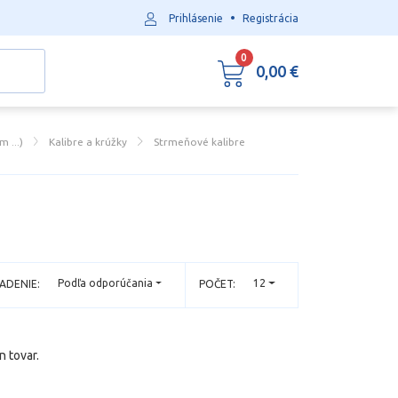
•
Prihlásenie
Registrácia
0
0,00 €
 ...)
Kalibre a krúžky
Strmeňové kalibre
Podľa odporúčania
12
ADENIE:
POČET:
n tovar.