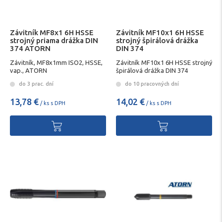
Závitník MF8x1 6H HSSE
Závitník MF10x1 6H HSSE
strojný priama drážka DIN
strojný špirálová drážka
374 ATORN
DIN 374
Závitník, MF8x1mm ISO2, HSSE,
Závitník MF10x1 6H HSSE strojný
vap., ATORN
špirálová drážka DIN 374
do 3 prac. dní
do 10 pracovných dní
13,78 €
14,02 €
/ ks s DPH
/ ks s DPH