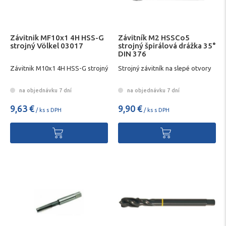
Závitnik MF10x1 4H HSS-G
Závitník M2 HSSCo5
strojný Völkel 03017
strojný špirálová drážka 35°
DIN 376
Závitnik M10x1 4H HSS-G strojný
Strojný závitník na slepé otvory
na objednávku 7 dní
na objednávku 7 dní
9,63 €
9,90 €
/ ks s DPH
/ ks s DPH