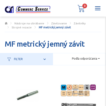
0
Nástroje na obrábanie
Závitovanie
Závitníky
Strojné rezacie
MF metrický jemný závit
MF metrický jemný závit
Podľa odporúčania
FILTER