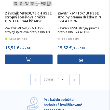
Závitník MF6x0,75 6H HSSE
Závitník MF10x1,0 HSSE
strojný špirálová drážka
strojný priama drážka DIN
DIN 374 3044 kč.4050
374 ATORN
Závitník MF6x0,75 6H HSSE
Závitník HSSE strojný priama
strojný špirálová drážka DIN374
drážka DIN 374 ATORN
3044 kč.4050
Skladom: 4 ks
do 3 prac. dní
15,51 €
15,52 €
/ ks s DPH
/ ks s DPH
Strana:
1
Pre každú položku
technické kvalifikované
poradenstvo