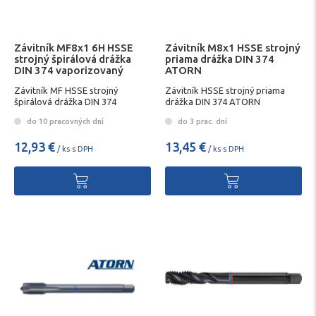
Závitník MF8x1 6H HSSE
Závitník M8x1 HSSE strojný
strojný špirálová drážka
priama drážka DIN 374
DIN 374 vaporizovaný
ATORN
FORMAT
Závitník MF HSSE strojný
Závitník HSSE strojný priama
špirálová drážka DIN 374
drážka DIN 374 ATORN
do 10 pracovných dní
do 3 prac. dní
12,93 €
13,45 €
/ ks s DPH
/ ks s DPH