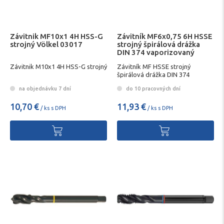
Závitnik MF10x1 4H HSS-G
Závitník MF6x0,75 6H HSSE
strojný Völkel 03017
strojný špirálová drážka
DIN 374 vaporizovaný
FORMAT
Závitnik M10x1 4H HSS-G strojný
Závitník MF HSSE strojný
špirálová drážka DIN 374
na objednávku 7 dní
do 10 pracovných dní
10,70 €
11,93 €
/ ks s DPH
/ ks s DPH