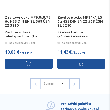
Závitové očko MF9,0x0,75
Závitové očko MF14x1,25
6g HSS DIN EN 22 568 ČSN
6g HSS DIN EN 22 568 ČSN
22 3210
22 3210
Závitové kruhové
Závitové kruhové
čeľuste/závitové očko
čeľuste/závitové očko
na objednávku 5 dní
na objednávku 5 dní
10,82 €
11,43 €
/ ks s DPH
/ ks s DPH
Strana:
1
Pre každú položku
technické kvalifikované