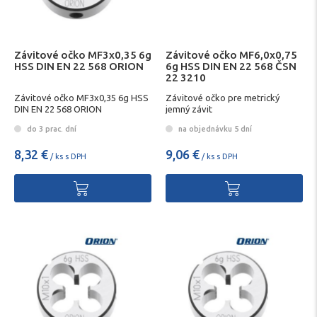
Závitové očko MF3x0,35 6g
Závitové očko MF6,0x0,75
HSS DIN EN 22 568 ORION
6g HSS DIN EN 22 568 ČSN
22 3210
Závitové očko MF3x0,35 6g HSS
Závitové očko pre metrický
DIN EN 22 568 ORION
jemný závit
do 3 prac. dní
na objednávku 5 dní
8,32 €
9,06 €
/ ks s DPH
/ ks s DPH