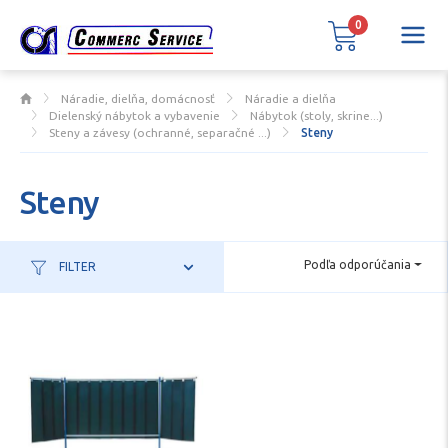
0
Náradie, dielňa, domácnosť
Náradie a dielňa
Dielenský nábytok a vybavenie
Nábytok (stoly, skrine...)
Steny a závesy (ochranné, separačné ...)
Steny
Steny
Podľa odporúčania
FILTER