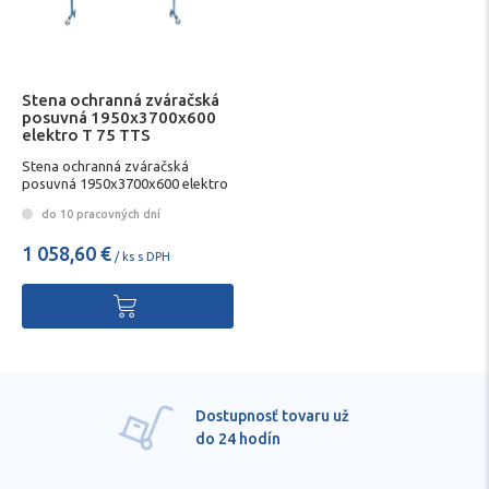
Stena ochranná zváračská
posuvná 1950x3700x600
elektro T 75 TTS
Stena ochranná zváračská
posuvná 1950x3700x600 elektro
T 75
do 10 pracovných dní
1 058,60 €
/ ks s DPH
Dostupnosť tovaru už
do 24 hodín