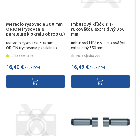
Meradlo rysovacie 300 mm
Imbusový kľúč 6 s T-
ORION (rysovanie
rukoväťou extra dlhý 350
paralelne k okraju obrobku)
mm
Meradlo rysovacie 300 mm
Imbusový kľúč 6 s T-rukoväťou
ORION (rysovanie paralelne k
extra dlhý 350 mm
okraju obrobku)
Skladom: 3 ks
Na objednávku
16,40 €
16,49 €
/ ks s DPH
/ ks s DPH