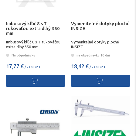
Imbusový kľúč 8 s T-
Vymeniteľné dotyky ploché
rukoväťou extra dlhý 350
INSIZE
mm
Imbusový kľúč 8 s T-rukoväťou
Vymeniteľné dotyky ploché
extra dlhý 350 mm
INSIZE
Na objednávku
na objednávku 10 dní
17,77 €
18,42 €
/ ks s DPH
/ ks s DPH