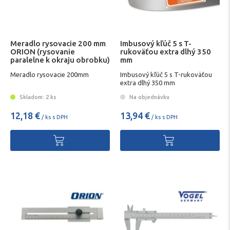
Meradlo rysovacie 200 mm
Imbusový kľúč 5 s T-
ORION (rysovanie
rukoväťou extra dlhý 350
paralelne k okraju obrobku)
mm
Meradlo rysovacie 200mm
Imbusový kľúč 5 s T-rukoväťou
extra dlhý 350 mm
Skladom: 2 ks
Na objednávku
12,18 €
13,94 €
/ ks s DPH
/ ks s DPH