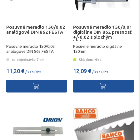
Posuvné meradlo 150/0,02
Posuvné meradlo 150/0,01
analógové DIN 862 FESTA
digitálne DIN 862 presnosť
+/-0,02 s plochým
hĺbkomerom
Posuvné meradlo 150/0,02
Posuvné meradlo digitálne
analógové DIN 862 FESTA
150mm
na objednávku 7 dní
Skladom: 4 ks
11,20 €
12,09 €
/ ks s DPH
/ ks s DPH