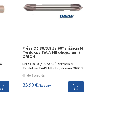
Fréza D6 80/3,8 5z 90° zrážacia N
Tvrdokov TiAlN HB obojstranná
ORION
aku
Fréza D6 80/3,8 5z 90° zrážacia N
Tvrdokov TiAlN HB obojstranná ORION
do 3 prac. dní
33,99 €
/ ks s DPH