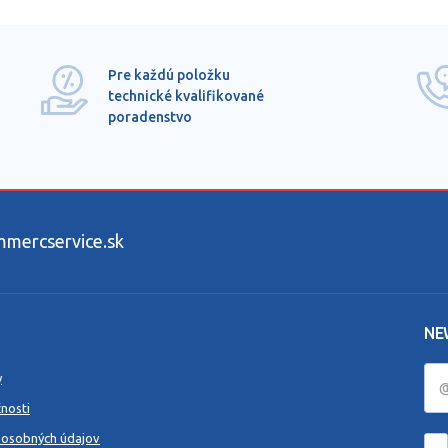
Pre každú položku
technické kvalifikované
poradenstvo
ercservice.sk
NE
y
nosti
 osobných údajov