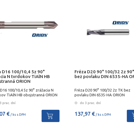
a D16 100/10,4 5z 90°
Fréza D20 90° 100/32 2z 90°
acia N tvrdokov TiAlN HB
bez povlaku DIN 6535-HA 
stranná ORION
D16 100/10,4 5z 90° zrážacia N
Fréza D20 90° 100/32 2z TK bez
kov TiAlN HB obojstranná ORION
povlaku DIN 6535-HA ORION
 prac. dní
do 3 prac. dní
07 €
137,97 €
/ ks s DPH
/ ks s DPH