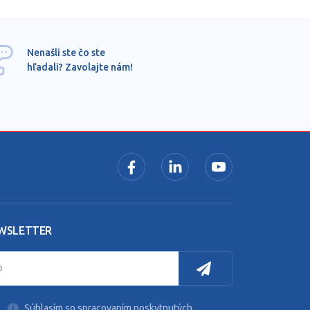
Ponu
Nenašli ste čo ste
mimo
hľadali? Zavolajte nám!
dopy
pros
WSLETTER
Súhlasím so spracovaním poskytnutých