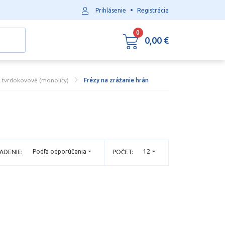
•
Prihlásenie
Registrácia
0
0,00 €
y tvrdokovové (monolity)
Frézy na zrážanie hrán
Podľa odporúčania
12
ADENIE:
POČET: