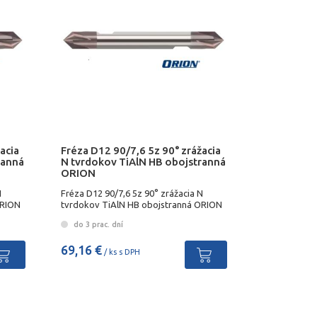
acia
Fréza D12 90/7,6 5z 90° zrážacia
ranná
N tvrdokov TiAlN HB obojstranná
ORION
N
Fréza D12 90/7,6 5z 90° zrážacia N
ORION
tvrdokov TiAlN HB obojstranná ORION
do 3 prac. dní
69,16 €
/ ks s DPH