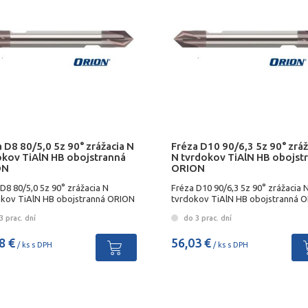
 D8 80/5,0 5z 90° zrážacia N
Fréza D10 90/6,3 5z 90° zráž
okov TiAlN HB obojstranná
N tvrdokov TiAlN HB obojst
ON
ORION
D8 80/5,0 5z 90° zrážacia N
Fréza D10 90/6,3 5z 90° zrážacia 
kov TiAlN HB obojstranná ORION
tvrdokov TiAlN HB obojstranná 
 prac. dní
do 3 prac. dní
8 €
56,03 €
/ ks s DPH
/ ks s DPH