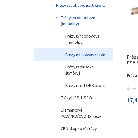
Frézy stopkové, nástrčné ...
Frézy tvrdokovové
(monolity)
Frézy tvrdokovové
(monolity)
Frézy na zrážanie hrán
Fréz
povl
Frézy rádiusové
štvrťové
Fréza
Frézy pre TORX profil
do 
Frézy HSS, HSSCo
17,4
Diamantové
PCD/PKD/CVD-D frézy
CBN stopkové frézy