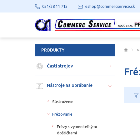
051/38 11 715
eshop@commercservice.sk
PRODUKTY
N
Časti strojov
Fré
Nástroje na obrábanie
Sústruženie
Frézovanie
Frézy s vymeniteľnými
doštičkami