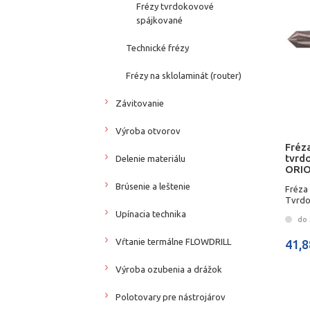
Frézy tvrdokovové
spájkované
Technické frézy
Frézy na sklolaminát (router)
Závitovanie
Výroba otvorov
Fréza
tvrd
Delenie materiálu
ORI
Brúsenie a leštenie
Fréza 
Tvrdo
Upínacia technika
do 3
Vŕtanie termálne FLOWDRILL
41,8
Výroba ozubenia a drážok
Polotovary pre nástrojárov