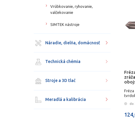
Vrúbkovanie, ryhovanie,
valčekovanie
SIMTEK nástroje
Náradie, dielňa, domácnosť
Technická chémia
Fréz
zráž
Stroje a 3D tlač
oboj
Fréza 
tvrdo
Meradlá a kalibrácia
do 3
124,