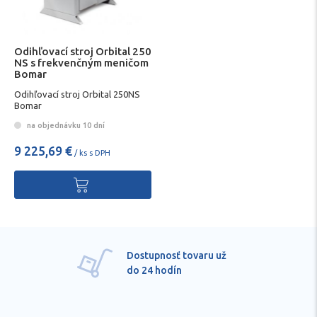
Odihľovací stroj Orbital 250
NS s frekvenčným meničom
Bomar
Odihľovací stroj Orbital 250NS
Bomar
na objednávku 10 dní
9 225,69 €
/ ks s DPH
Dostupnosť tovaru už
do 24 hodín