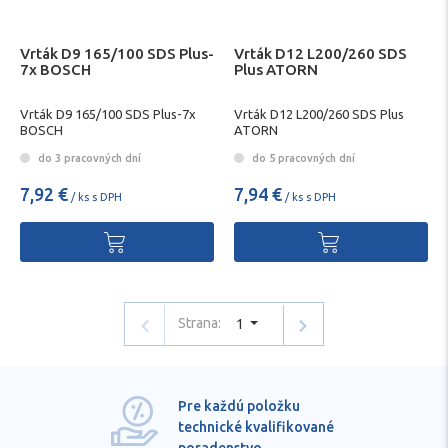
Vrták D9 165/100 SDS Plus-
Vrták D12 L200/260 SDS
7x BOSCH
Plus ATORN
Vrták D9 165/100 SDS Plus-7x
Vrták D12 L200/260 SDS Plus
BOSCH
ATORN
do 3 pracovných dní
do 5 pracovných dní
7,92 €
7,94 €
/ ks s DPH
/ ks s DPH
Strana:
1
Pre každú položku
technické kvalifikované
poradenstvo