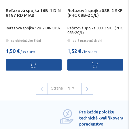
Reťazová spojka 16B-1 DIN
Reťazová spojka 08B-2 SKF
8187 RD MIAB
(PHC 08B-2C/L)
Reťazová spojka 12B-2 DIN 8187
Reťazová spojka 08B-2 SKF (PHC
08B-2C/L)
na objednávku 5 dní
do 7 pracovných dní
1,50 €
1,52 €
/ ks s DPH
/ ks s DPH
Strana:
1
Pre každú položku
technické kvalifikované
poradenstvo