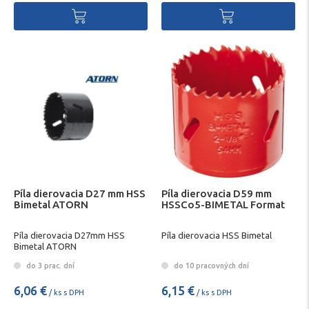
Píla dierovacia D27 mm HSS
Píla dierovacia D59 mm
Bimetal ATORN
HSSCo5-BIMETAL Format
Píla dierovacia D27mm HSS
Píla dierovacia HSS Bimetal
Bimetal ATORN
do 3 prac. dní
do 10 pracovných dní
6,06 €
6,15 €
/ ks s DPH
/ ks s DPH