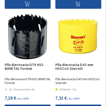
Píla dierovacia D79 HSS
Píla dierovacia D43 mm
BIMETAL Format
HSSCo5 Starrett
Píla dierovacia D79 HSS BIMETAL
Píla dierovacia D43 mm HSSCo5
Format
Starrett
do 10 pracovných dní
Skladom: 1 ks
7,28 €
7,32 €
/ ks s DPH
/ ks s DPH