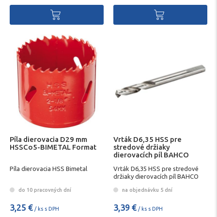
Píla dierovacia D29 mm
Vrták D6,35 HSS pre
HSSCo5-BIMETAL Format
stredové držiaky
dierovacích píl BAHCO
Píla dierovacia HSS Bimetal
Vrták D6,35 HSS pre stredové
držiaky dierovacích píl BAHCO
do 10 pracovných dní
na objednávku 5 dní
3,25 €
3,39 €
/ ks s DPH
/ ks s DPH