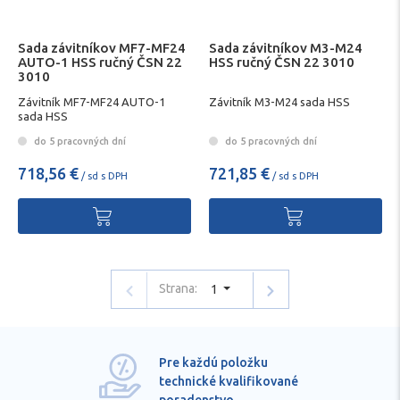
Sada závitníkov MF7-MF24
Sada závitníkov M3-M24
AUTO-1 HSS ručný ČSN 22
HSS ručný ČSN 22 3010
3010
Závitník MF7-MF24 AUTO-1
Závitník M3-M24 sada HSS
sada HSS
do 5 pracovných dní
do 5 pracovných dní
718,56 €
721,85 €
/ sd s DPH
/ sd s DPH
Strana:
1
Pre každú položku
technické kvalifikované
poradenstvo