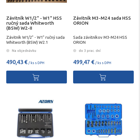
Závitník W1/2" - W1" HSS
Závitník M3-M24 sada HSS
ručný sada Whitworth
ORION
(BSW) W2-II
Závitník W1/2" - W1" ručný sada
Sada závitníkov M3-M24 HSS
Whitworth (BSW) W2.1
ORION
Na objednávku
do 3 prac. dní
490,43 €
499,47 €
/ ks s DPH
/ ks s DPH