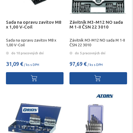
Sada na opravu zavitov M8
Závitník M3-M12 NO sada
x 1,00 V-Coil
M 1-II ČSN 22 3010
Sada na opravu zavitov M8 x
Závitník M3-M12 NO sada M 1-II
1,00 V-Coil
ČSN 22 3010
do 10 pracovných dní
do 5 pracovných dní
31,09 €
97,69 €
/ ks s DPH
/ ks s DPH