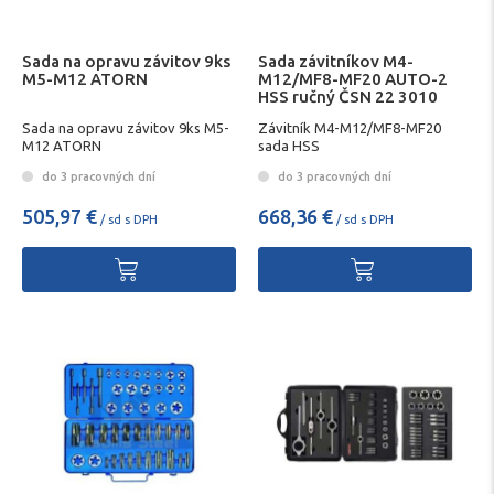
Sada na opravu závitov 9ks
Sada závitníkov M4-
M5-M12 ATORN
M12/MF8-MF20 AUTO-2
HSS ručný ČSN 22 3010
Sada na opravu závitov 9ks M5-
Závitník M4-M12/MF8-MF20
M12 ATORN
sada HSS
do 3 pracovných dní
do 3 pracovných dní
505,97 €
668,36 €
/ sd s DPH
/ sd s DPH