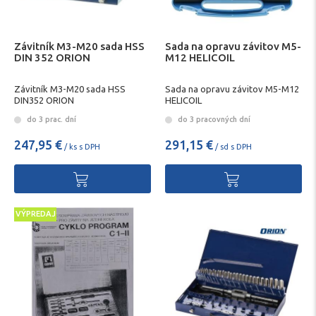
Závitník M3-M20 sada HSS
Sada na opravu závitov M5-
DIN 352 ORION
M12 HELICOIL
Závitník M3-M20 sada HSS
Sada na opravu závitov M5-M12
DIN352 ORION
HELICOIL
do 3 prac. dní
do 3 pracovných dní
247,95 €
291,15 €
/ ks s DPH
/ sd s DPH
VÝPREDAJ