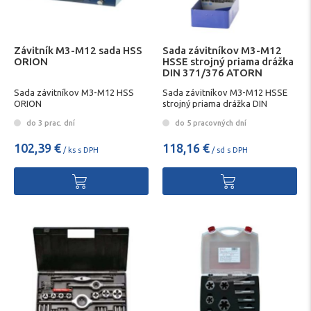
Závitník M3-M12 sada HSS
Sada závitníkov M3-M12
ORION
HSSE strojný priama drážka
DIN 371/376 ATORN
Sada závitníkov M3-M12 HSS
Sada závitníkov M3-M12 HSSE
ORION
strojný priama drážka DIN
371/376 ATORN
do 3 prac. dní
do 5 pracovných dní
102,39 €
118,16 €
/ ks s DPH
/ sd s DPH