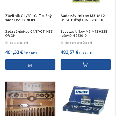
Závitník G1/8"- G1" ručný
Sada závitníkov M3-M12
sada HSS ORION
HSSE ručný DIN 223010
Sada závitníkov G1/8"-G1" HSS
Sada závitníkov M3-M12 HSSE
ORION
ručný DIN 223010
do 3 prac. dní
do 3 pracovných dní
401,33 €
483,57 €
/ ks s DPH
/ ks s DPH