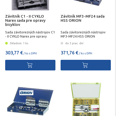
Závitník C1 - II CYKLO
Závitník MF3-MF24 sada
Narex sada pre opravy
HSS ORION
bicyklov
Sada závitorezných nástrojov C1
Sada závitorezných nástrojov
- II CYKLO Narex pre opravy
MF3-MF24 HSS ORION
bicyklov
Skladom: 1 ks
do 3 prac. dní
303,77 €
371,76 €
/ ks s DPH
/ ks s DPH