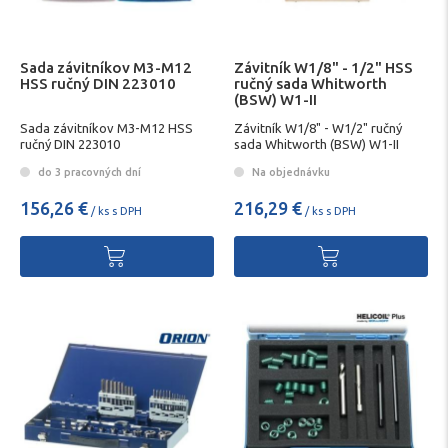
Sada závitníkov M3-M12
Závitník W1/8" - 1/2" HSS
HSS ručný DIN 223010
ručný sada Whitworth
(BSW) W1-II
Sada závitníkov M3-M12 HSS
Závitník W1/8" - W1/2" ručný
ručný DIN 223010
sada Whitworth (BSW) W1-II
do 3 pracovných dní
Na objednávku
156,26 €
216,29 €
/ ks s DPH
/ ks s DPH