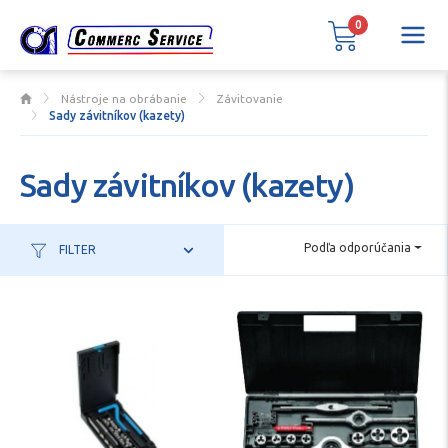
0
Nástroje na obrábanie
Závitovanie
Sady závitníkov (kazety)
Sady závitníkov (kazety)
Podľa odporúčania
FILTER