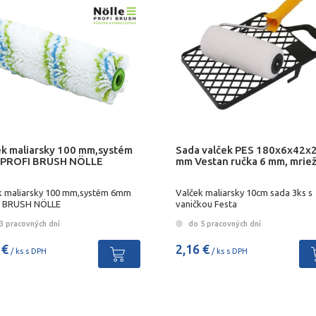
ek maliarsky 100 mm,systém
Sada valček PES 180x6x42x
PROFI BRUSH NÖLLE
mm Vestan ručka 6 mm, mrie
k maliarsky 100 mm,systém 6mm
Valček maliarsky 10cm sada 3ks s
 BRUSH NÖLLE
vaničkou Festa
3 pracovných dní
do 5 pracovných dní
 €
2,16 €
/ ks s DPH
/ ks s DPH