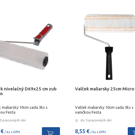
ek nivelačný D69x25 cm zub
Valček maliarsky 25cm Micr
m
k maliarsky 10cm sada 3ks s
Valček maliarsky 10cm sada 3ks s
kou Festa
vaničkou Festa
5 pracovných dní
do 5 pracovných dní
 €
8,55 €
/ ks s DPH
/ ks s DPH