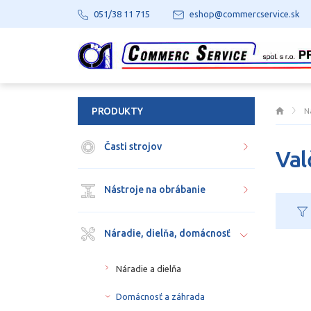
051/38 11 715
eshop@commercservice.sk
PRODUKTY
N
Časti strojov
Val
Nástroje na obrábanie
Náradie, dielňa, domácnosť
Náradie a dielňa
Domácnosť a záhrada