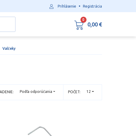
•
Prihlásenie
Registrácia
0
0,00 €
Valčeky
Podľa odporúčania
12
ADENIE:
POČET: