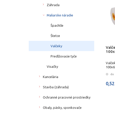
Záhrada
Maliarske náradie
Špachtle
Štetce
Valčeky
Valče
100x
Predlžovacie tyče
Valček
Visačky
100x
do 
Kancelária
0,52
Stavba (záhrada)
Ochranné pracovné prostriedky
Obaly, pásky, sponkovače