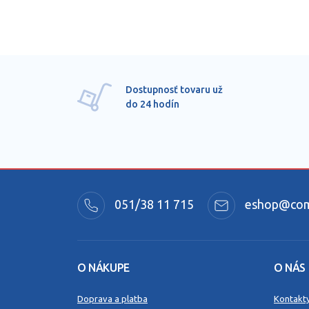
Dostupnosť tovaru už
do 24 hodín
051/38 11 715
eshop@comm
O NÁKUPE
O NÁS
Doprava a platba
Kontakt