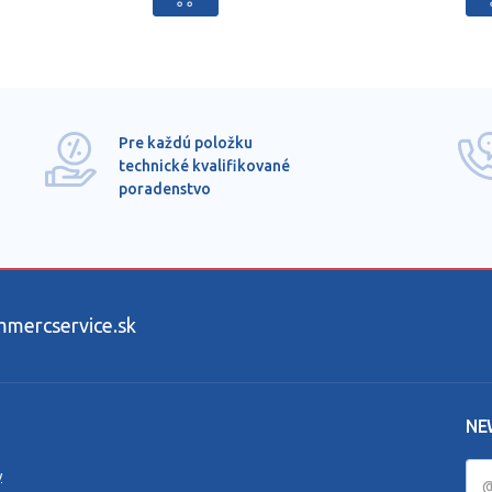
Pre každú položku
technické kvalifikované
poradenstvo
ercservice.sk
NE
y