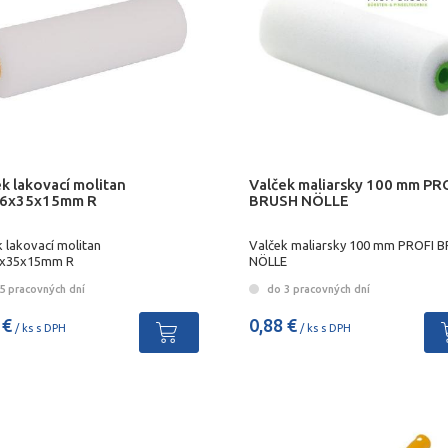
k lakovací molitan
Valček maliarsky 100 mm PR
6x35x15mm R
BRUSH NÖLLE
 lakovací molitan
Valček maliarsky 100 mm PROFI 
6x35x15mm R
NÖLLE
5 pracovných dní
do 3 pracovných dní
 €
0,88 €
/ ks s DPH
/ ks s DPH