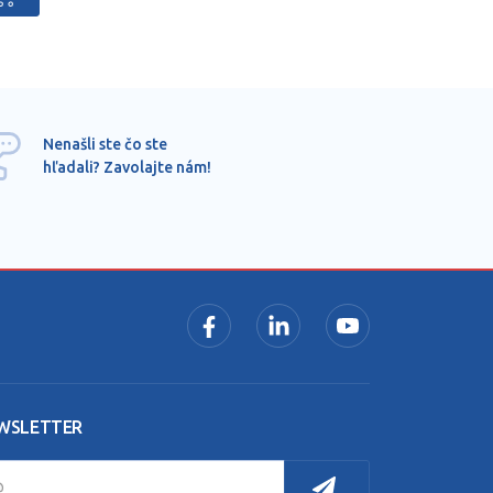
Ponu
Nenašli ste čo ste
mimo
hľadali? Zavolajte nám!
dopy
pros
WSLETTER