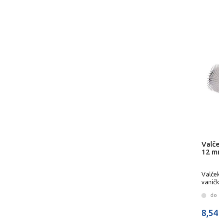
Valč
12 m
Valče
vanič
do 
8,54