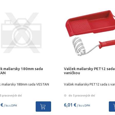
ek maliarsky 180mm sada
Valček maliarsky PET12 sada
TAN
vaničkou
k maliarsky 180mm sada VESTAN
Valček maliarsky PET12 sada s va
5 pracovných dní
do 5 pracovných dní
 €
6,01 €
/ ks s DPH
/ ks s DPH