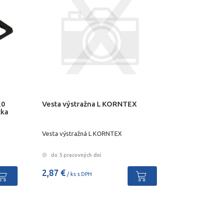
20
Vesta výstražna L KORNTEX
žka
Vesta výstražná L KORNTEX
do 5 pracovných dní
2,87 €
/ ks s DPH