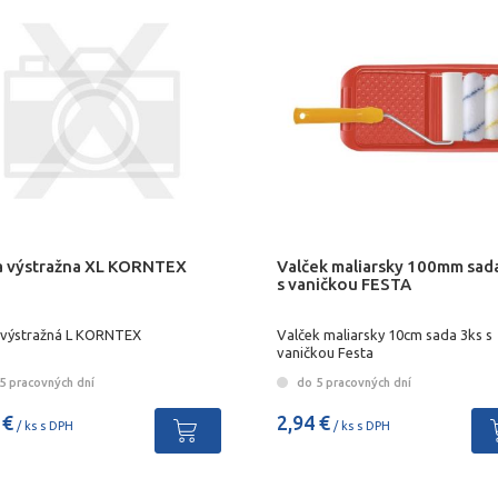
a výstražna XL KORNTEX
Valček maliarsky 100mm sad
s vaničkou FESTA
 výstražná L KORNTEX
Valček maliarsky 10cm sada 3ks s
vaničkou Festa
5 pracovných dní
do 5 pracovných dní
 €
2,94 €
/ ks s DPH
/ ks s DPH