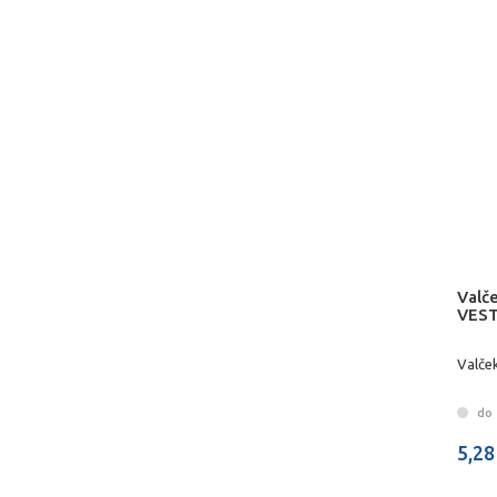
Valč
VES
Valče
do 
5,28