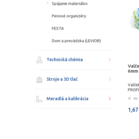
Spájanie materiálov
Penové organizéry
FESTA
Dom a prevádzka (LEVIOR)
Technická chémia
Valč
6mm 
Stroje a 3D tlač
Valče
PROFI
Meradlá a kalibrácia
do 
1,67