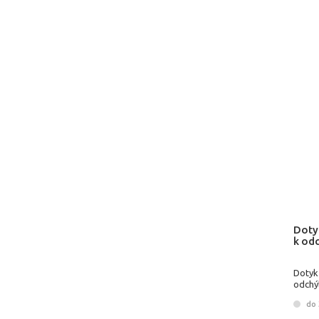
Doty
k od
Dotyk
odchý
do 3