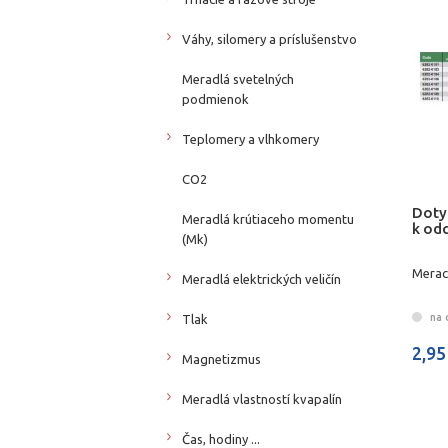
Váhy, silomery a príslušenstvo
Meradlá svetelných
podmienok
Teplomery a vlhkomery
CO2
Doty
Meradlá krútiaceho momentu
k od
(Mk)
Merac
Meradlá elektrických veličín
na 
Tlak
2,95
Magnetizmus
Meradlá vlastností kvapalín
Čas, hodiny ...