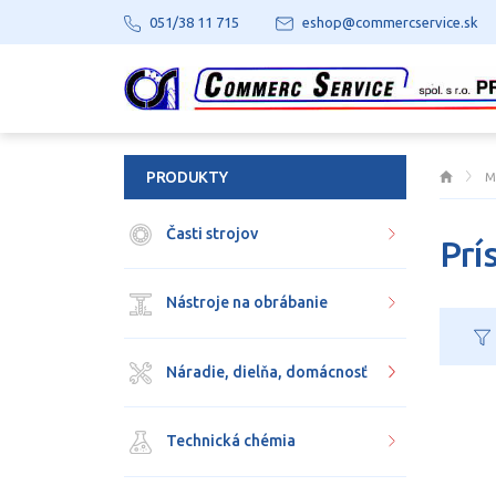
051/38 11 715
eshop@commercservice.sk
PRODUKTY
M
Časti strojov
Prí
Nástroje na obrábanie
Náradie, dielňa, domácnosť
Technická chémia