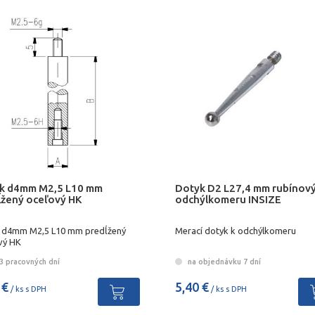
k d4mm M2,5 L10 mm
Dotyk D2 L27,4 mm rubínový
ĺžený oceľový HK
odchýlkomeru INSIZE
 d4mm M2,5 L10 mm predĺžený
Merací dotyk k odchýlkomeru
vý HK
3 pracovných dní
na objednávku 7 dní
 €
5,40 €
/ ks s DPH
/ ks s DPH