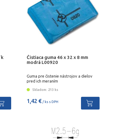
 k
Čistiaca guma 46 x 32 x 8 mm
modrá L00920
Guma pre čistenie nástrojov a dielov
pred ich meraním
Skladom: 213 ks
1,42 €
/ ks s DPH