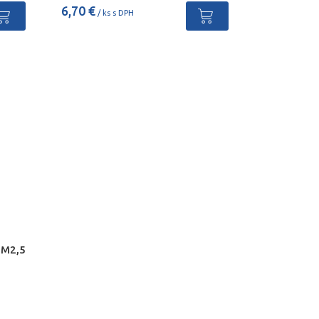
6,70 €
/ ks s DPH
 M2,5