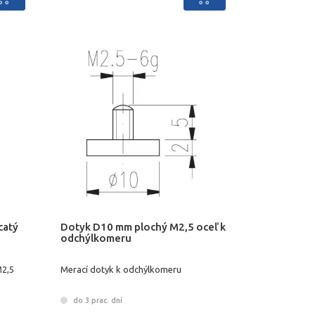
catý
Dotyk D10 mm plochý M2,5 oceľ k
odchýlkomeru
M2,5
Merací dotyk k odchýlkomeru
do 3 prac. dní