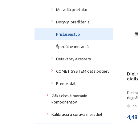
Meradlá prietoku
Dotyky, predĺženia ...
Príslušenstvo
Špeciálne meradlá
Detektory a testery
COMET SYSTEM dataloggery
Diel 
digi
Prenos dát
Diel n
Zákazkové meranie
digit
komponentov
do 
Kalibrácia a správa meradiel
4,48