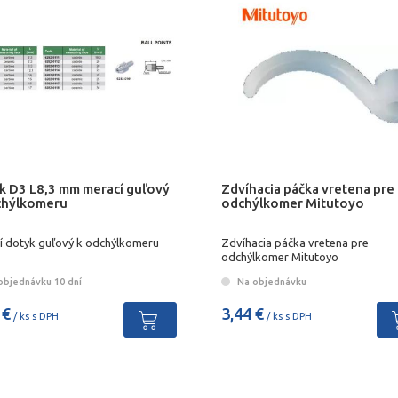
k D3 L8,3 mm merací guľový
Zdvíhacia páčka vretena pre
chýlkomeru
odchýlkomer Mitutoyo
í dotyk guľový k odchýlkomeru
Zdvíhacia páčka vretena pre
odchýlkomer Mitutoyo
objednávku 10 dní
Na objednávku
 €
3,44 €
/ ks s DPH
/ ks s DPH