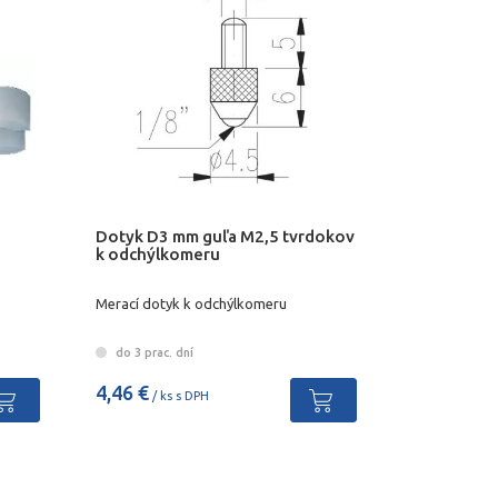
Dotyk D3 mm guľa M2,5 tvrdokov
k odchýlkomeru
Merací dotyk k odchýlkomeru
do 3 prac. dní
4,46 €
/ ks s DPH