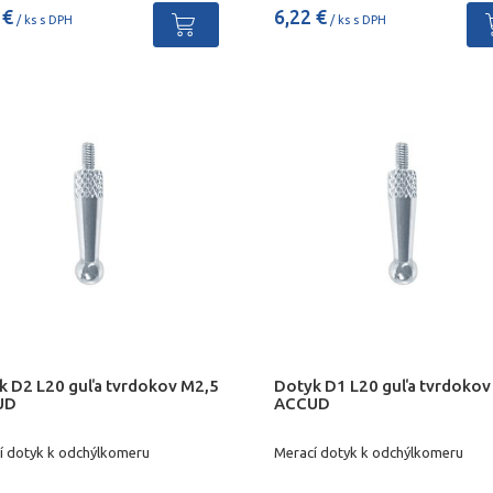
 €
6,22 €
/ ks s DPH
/ ks s DPH
k D2 L20 guľa tvrdokov M2,5
Dotyk D1 L20 guľa tvrdokov
UD
ACCUD
í dotyk k odchýlkomeru
Merací dotyk k odchýlkomeru