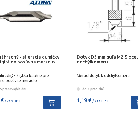
náhradný - stieracie gumičky
Dotyk D3 mm guľa M2,5 oceľ
digitálne posúvne meradlo
odchýlkomeru
áhradný - krytka batérie pre
Merací dotyk k odchýlkomeru
álne posúvne meradlo
5 pracovných dní
do 3 prac. dní
 €
1,19 €
/ ks s DPH
/ ks s DPH