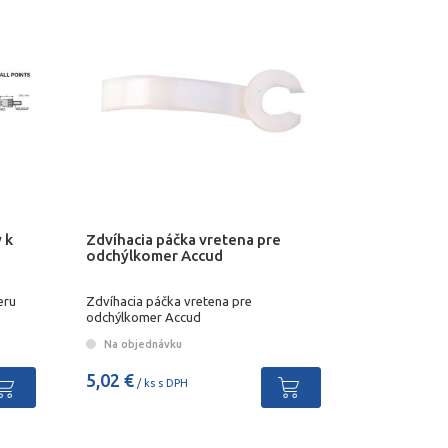
 k
Zdvíhacia páčka vretena pre
odchýlkomer Accud
eru
Zdvíhacia páčka vretena pre
odchýlkomer Accud
Na objednávku
5,02 €
/ ks s DPH