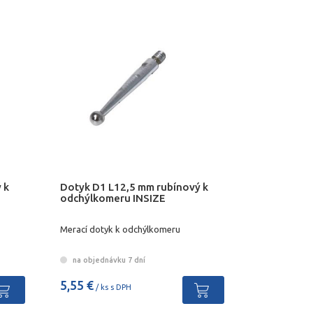
 k
Dotyk D1 L12,5 mm rubínový k
odchýlkomeru INSIZE
Merací dotyk k odchýlkomeru
na objednávku 7 dní
5,55 €
/ ks s DPH