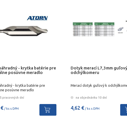
náhradný - krytka batérie pre
Dotyk merací L7,3mm guľový
tálne posúvne meradlo
odchýlkomeru
áhradný - krytka batérie pre
Merací dotyk guľový k odchýlkom
álne posúvne meradlo
5 pracovných dní
na objednávku 10 dní
 €
4,62 €
/ ks s DPH
/ ks s DPH