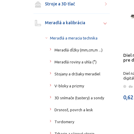
Stroje a 3D tlač
Meradlá a kalibrácia
Meradlá a meracia technika
Meradlá dĺžky (mm,cm,m ...)
Diel 
pre 
Meradlá roviny a uhla (°)
Diel n
Stojany a držiaky meradiel
digit
V-bloky a prizmy
do 
0,62
3D snímače (tastery) a sondy
Drsnosť, povrch a lesk
Tvrdomery
Trhacie a rázové stroje