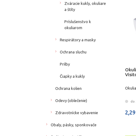
Zváracie kukly, okuliare
a štíty
Príslušenstvo k
okuliarom
Respirátory a masky
Ochrana sluchu
Prilby
Okul
Visi
Čiapky a kukly
Okuli
Ochrana kolien
Odevy (oblečenie)
do 3
2,29
Zdravotnícke vybavenie
Obaly, pásky, sponkovače