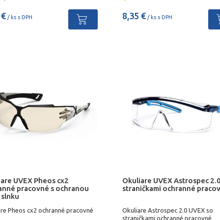
 €
8,35 €
/ ks s DPH
/ ks s DPH
iare UVEX Pheos cx2
Okuliare UVEX Astrospec 2.0
anné pracovné s ochranou
straničkami ochranné praco
 slnku
are Pheos cx2 ochranné pracovné
Okuliare Astrospec 2.0 UVEX so
straničkami ochranné pracovné