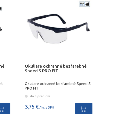
bné
Okuliare ochranné bezfarebné
Speed S PRO FIT
ht
Okuliare ochranné bezfarebné Speed S
PRO FIT
do 3 prac. dní
3,75 €
/ ks s DPH