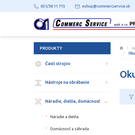
051/38 11 715
eshop@commercservice.sk
PRODUKTY
N
Oku
Časti strojov
Oku
Nástroje na obrábanie
Náradie, dielňa, domácnosť
Náradie a dielňa
Domácnosť a záhrada