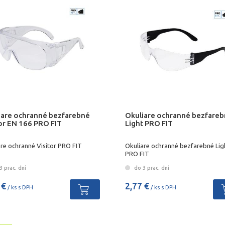
iare ochranné bezfarebné
Okuliare ochranné bezfare
tor EN 166 PRO FIT
Light PRO FIT
are ochranné Visitor PRO FIT
Okuliare ochranné bezfarebné Lig
PRO FIT
 prac. dní
do 3 prac. dní
 €
2,77 €
/ ks s DPH
/ ks s DPH