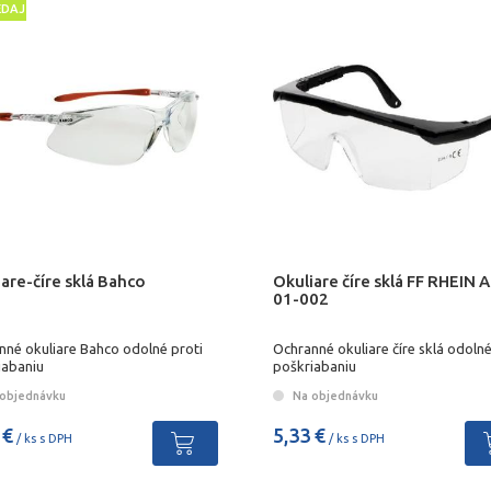
EDAJ
are-číre sklá Bahco
Okuliare číre sklá FF RHEIN 
01-002
nné okuliare Bahco odolné proti
Ochranné okuliare číre sklá odolné
iabaniu
poškriabaniu
objednávku
Na objednávku
 €
5,33 €
/ ks s DPH
/ ks s DPH