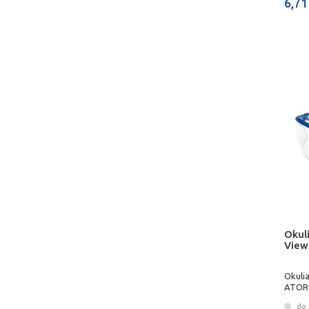
6,71
Okul
View
Okuli
ATOR
do 3