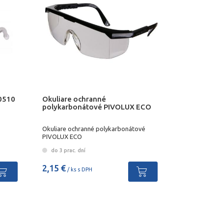
50510
Okuliare ochranné
polykarbonátové PIVOLUX ECO
Okuliare ochranné polykarbonátové
PIVOLUX ECO
do 3 prac. dní
2,15 €
/ ks s DPH