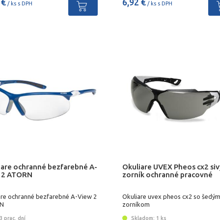
 €
6,92 €
/ ks s DPH
/ ks s DPH
iare ochranné bezfarebné A-
Okuliare UVEX Pheos cx2 siv
 2 ATORN
zorník ochranné pracovné
are ochranné bezfarebné A-View 2
Okuliare uvex pheos cx2 so šedý
N
zorníkom
 prac. dní
Skladom: 1 ks