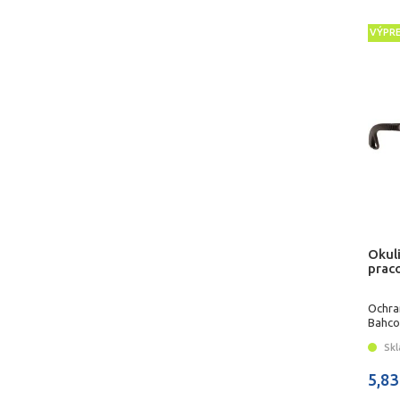
VÝPR
Okuli
prac
Ochra
Bahco
Skl
5,83