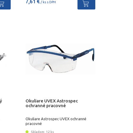
7,61 €
/ ks s DPH
ý
Okuliare UVEX Astrospec
ochranné pracovné
m
Okuliare Astrospec UVEX ochranné
pracovné
Skladom: 12 ks