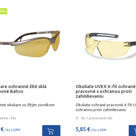
EDAJ
are ochranné žlté sklá
Okuliate UVEX X-fit ochrané
ovné Bahco
pracovné s ochranou proti
zahmlievaniu
nné okuliare so žltým zorníkom
Okuliate ochrané pracovné X-fit 
ochranou proti zahmlievaniu
adom: 4 ks
do 7 pracovných dní
 €
5,85 €
/ ks s DPH
/ ks s DPH