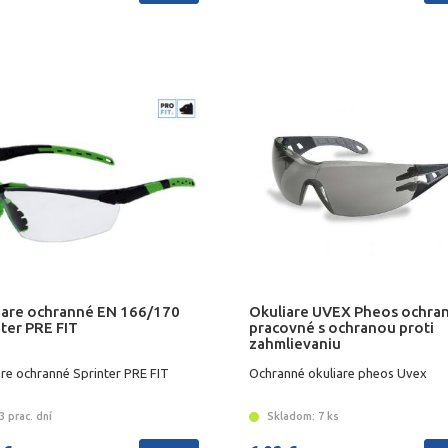
iare ochranné EN 166/170
Okuliare UVEX Pheos ochra
ter PRE FIT
pracovné s ochranou proti
zahmlievaniu
are ochranné Sprinter PRE FIT
Ochranné okuliare pheos Uvex
 prac. dní
Skladom: 7 ks