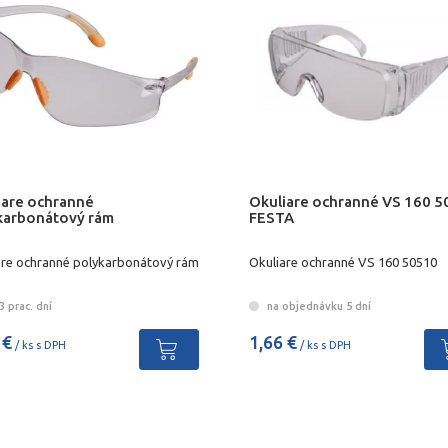
iare ochranné
Okuliare ochranné VS 160 
karbonátový rám
FESTA
are ochranné polykarbonátový rám
Okuliare ochranné VS 160 50510
 prac. dní
na objednávku 5 dní
 €
1,66 €
/ ks s DPH
/ ks s DPH