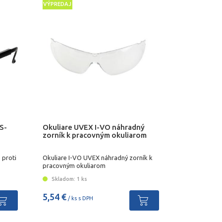
VÝPREDAJ
AS-
Okuliare UVEX I-VO náhradný
zorník k pracovným okuliarom
 proti
Okuliare I-VO UVEX náhradný zorník k
pracovným okuliarom
Skladom: 1 ks
5,54 €
/ ks s DPH