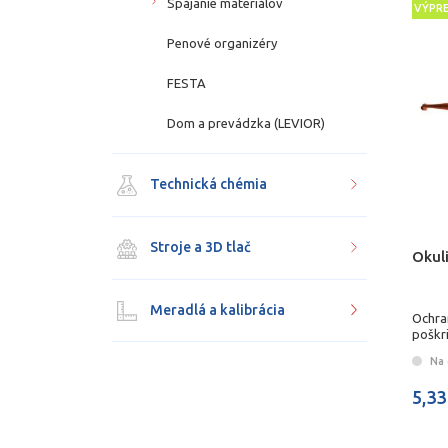
Spájanie materiálov
VÝPR
Penové organizéry
FESTA
Dom a prevádzka (LEVIOR)
Technická chémia
Stroje a 3D tlač
Okuli
Meradlá a kalibrácia
Ochra
poškr
Na 
5,33