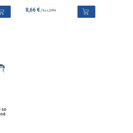
8,66 €
/ ks s DPH
 so
vné