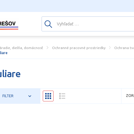
áradie, dielňa, domácnosť
Ochranné pracovné prostriedky
Ochrana tvá
liare
liare
ZOR
FILTER