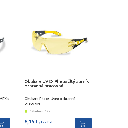
Okuliare UVEX Pheos žltý zorník
ochranné pracovné
UVEX s
Okuliare Pheos Uvex ochranné
pracovné
Skladom: 2 ks
6,15 €
/ ks s DPH