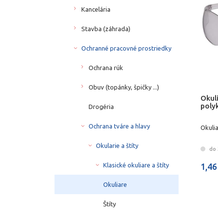
Kancelária
Stavba (záhrada)
Ochranné pracovné prostriedky
Ochrana rúk
Obuv (topánky, špičky ...)
Okul
poly
Drogéria
Ochrana tváre a hlavy
Okuli
Okularie a štíty
do 3
1,46
Klasické okuliare a štíty
Okuliare
Štíty