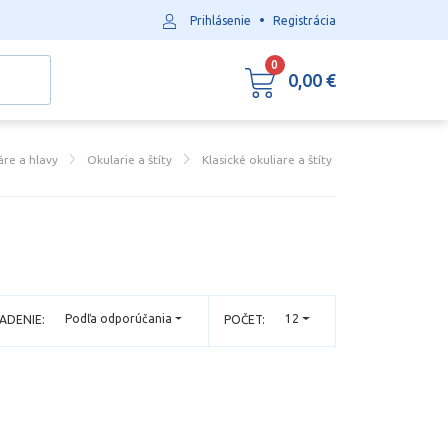
•
Prihlásenie
Registrácia
0
0,00 €
re a hlavy
Okularie a štíty
Klasické okuliare a štíty
Podľa odporúčania
12
ADENIE:
POČET: