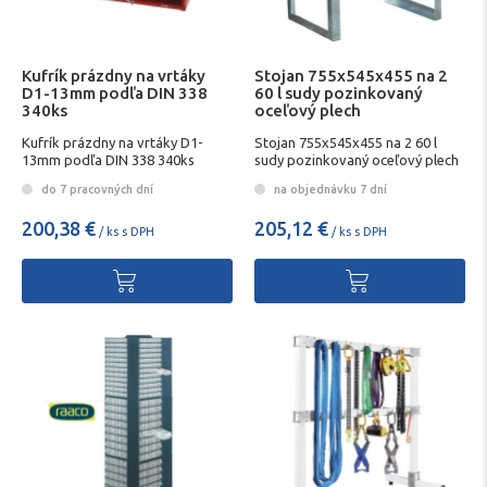
Kufrík prázdny na vrtáky
Stojan 755x545x455 na 2
D1-13mm podľa DIN 338
60 l sudy pozinkovaný
340ks
oceľový plech
Kufrík prázdny na vrtáky D1-
Stojan 755x545x455 na 2 60 l
13mm podľa DIN 338 340ks
sudy pozinkovaný oceľový plech
do 7 pracovných dní
na objednávku 7 dní
200,38 €
205,12 €
/ ks s DPH
/ ks s DPH