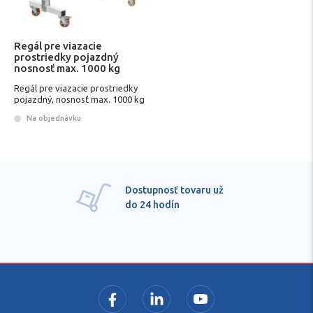
Regál pre viazacie
prostriedky pojazdný
nosnosť max. 1000 kg
Regál pre viazacie prostriedky
pojazdný, nosnosť max. 1000 kg
Na objednávku
ru už
Pre každú položku
technické kvalifikov
poradenstvo