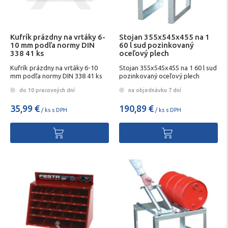
Kufrík prázdny na vrtáky 6-
Stojan 355x545x455 na 1
10 mm podľa normy DIN
60 l sud pozinkovaný
338 41 ks
oceľový plech
Kufrík prázdny na vrtáky 6-10
Stojan 355x545x455 na 1 60 l sud
mm podľa normy DIN 338 41 ks
pozinkovaný oceľový plech
do 10 pracovných dní
na objednávku 7 dní
35,99 €
190,89 €
/ ks s DPH
/ ks s DPH