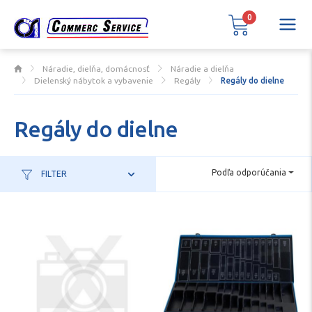
0
Náradie, dielňa, domácnosť
Náradie a dielňa
Dielenský nábytok a vybavenie
Regály
Regály do dielne
Regály do dielne
Podľa odporúčania
FILTER