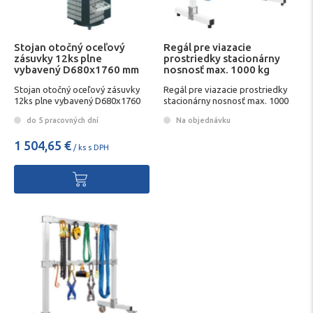
Stojan otočný oceľový
Regál pre viazacie
zásuvky 12ks plne
prostriedky stacionárny
vybavený D680x1760 mm
nosnosť max. 1000 kg
RAACO
Stojan otočný oceľový zásuvky
Regál pre viazacie prostriedky
12ks plne vybavený D680x1760
stacionárny nosnosť max. 1000
mm RAACO
kg
do 5 pracovných dní
Na objednávku
1 504,65 €
/ ks s DPH