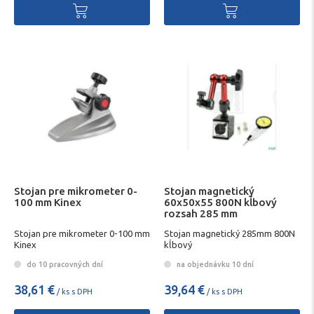
Stojan pre mikrometer 0-
Stojan magnetický
100 mm Kinex
60x50x55 800N kĺbový
rozsah 285 mm
Stojan pre mikrometer 0-100 mm
Stojan magnetický 285mm 800N
Kinex
kĺbový
do 10 pracovných dní
na objednávku 10 dní
38,61 €
39,64 €
/ ks s DPH
/ ks s DPH