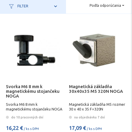
Podľa odporúčania
FILTER
Svorka M6 8 mm k
Magnetická základňa
magnetickému stojančeku
30x40x35 M5 320N NOGA
NOGA
Svorka M6 8 mm k
Magnetická základňa M5 rozmer
magnetickému stojančeku NOGA
30 x 40 x 35 F=320N
do 10 pracovných dní
na objednávku 7 dní
16,22 €
17,09 €
/ ks s DPH
/ ks s DPH