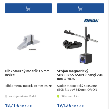
Hĺbkomerný mostík 16 mm
Stojan magnetický
Insize
58x50x65 650N kĺbový 240
mm ORION
Hĺbkomerný mostík 16 mm Insize
Stojan magnetický 58x50x65
650N kĺbový 240 mm ORION
na objednávku 10 dní
Skladom: 1 ks
18,71 €
19,13 €
/ ks s DPH
/ ks s DPH