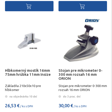
Hĺbkomerný mostík 16mm
Stojan pre mikrometer 0-
75mm hrúbka 11mm Insize
300 mm rozsah 16 mm
ORION
Základňa 210x50x10 pre
Stojan pre mikrometer 0-300 mm
hĺbkomer
rozsah 16 mm ORION
na objednávku 10 dní
do 3 prac. dní
26,53 €
30,00 €
/ ks s DPH
/ ks s DPH