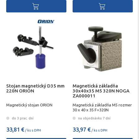
Stojan magnetický D35 mm
Magnetická základňa
220N ORION
30x40x35 M5 320N NOGA
ZA000011
Magnetický stojan ORION
Magnetická základňa M5 rozmer
30 x 40 x 35 F=320N
do 3 prac. dní
na objednávku 7 dní
33,81 €
33,97 €
/ ks s DPH
/ ks s DPH