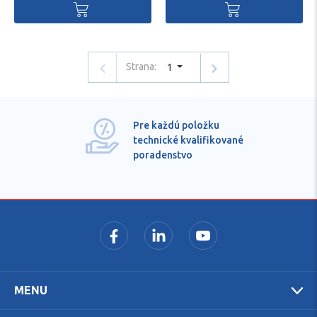
Strana:
1
Pre každú položku
technické kvalifikované
poradenstvo
MENU