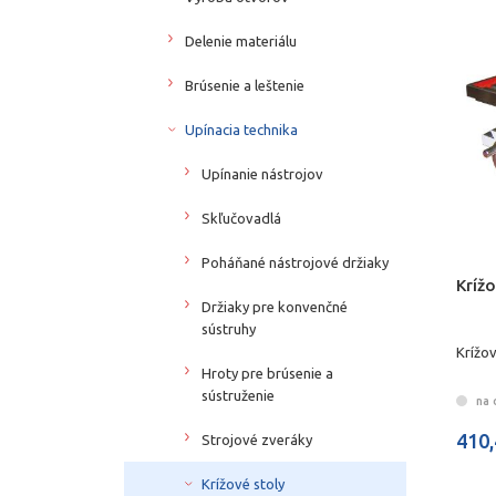
Delenie materiálu
Brúsenie a leštenie
Upínacia technika
Upínanie nástrojov
Skľučovadlá
Poháňané nástrojové držiaky
Kríž
Držiaky pre konvenčné
sústruhy
Krížo
Hroty pre brúsenie a
sústruženie
na 
410,
Strojové zveráky
Krížové stoly