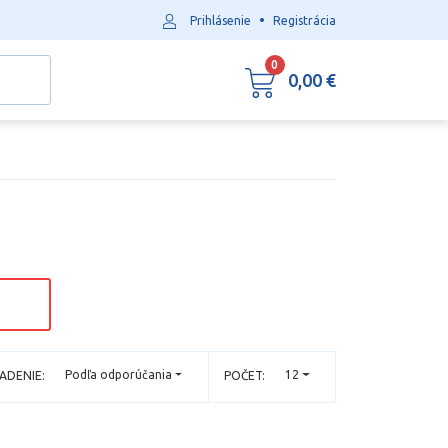
•
Prihlásenie
Registrácia
0
0,00 €
Podľa odporúčania
12
ADENIE:
POČET: