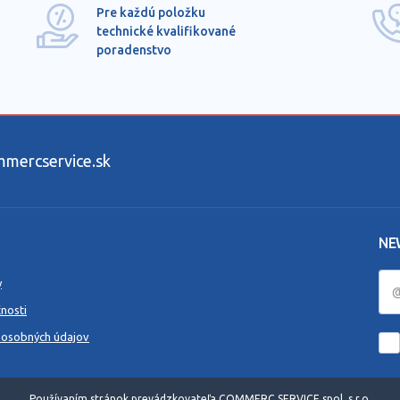
Pre každú položku
technické kvalifikované
poradenstvo
ercservice.sk
NE
y
nosti
 osobných údajov
Používaním stránok prevádzkovateľa COMMERC SERVICE spol. s r.o.