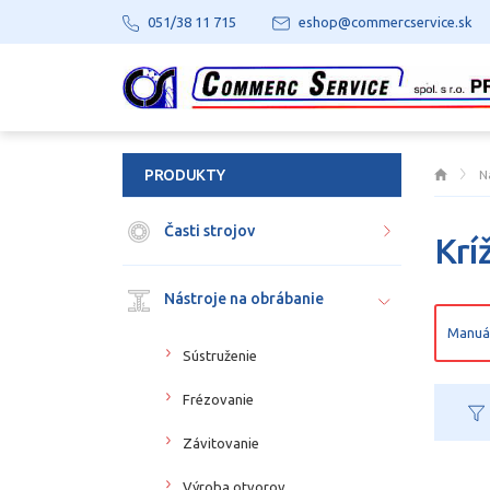
051/38 11 715
eshop@commercservice.sk
PRODUKTY
N
Časti strojov
Krí
Nástroje na obrábanie
Manuá
Sústruženie
Frézovanie
Závitovanie
Výroba otvorov