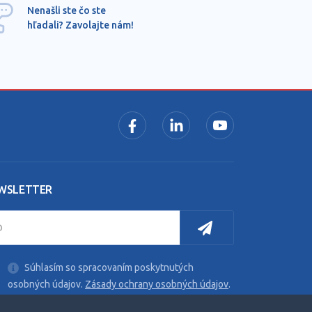
Ponu
Nenašli ste čo ste
mimo
hľadali? Zavolajte nám!
dopy
pros
WSLETTER
Súhlasím so spracovaním poskytnutých
osobných údajov.
Zásady ochrany osobných údajov
.