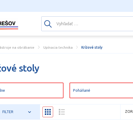
ástroje na obrábanie
Upínacia technika
Krížové stoly
žové stoly
lne
Poháňané
ZOR
FILTER