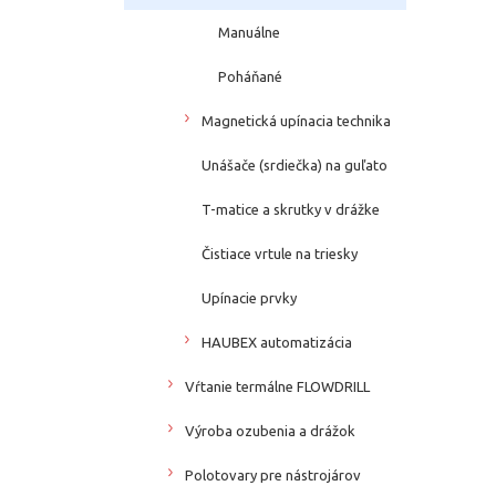
Manuálne
Poháňané
Magnetická upínacia technika
Unášače (srdiečka) na guľato
T-matice a skrutky v drážke
Čistiace vrtule na triesky
Upínacie prvky
HAUBEX automatizácia
Vŕtanie termálne FLOWDRILL
Výroba ozubenia a drážok
Polotovary pre nástrojárov