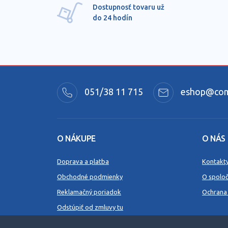
Dostupnosť tovaru už
do 24 hodín
051/38 11 715
eshop@comm
O NÁKUPE
O NÁS
Doprava a platba
Kontakt
Obchodné podmienky
O spoloč
Reklamačný poriadok
Ochrana
Odstúpiť od zmluvy tu