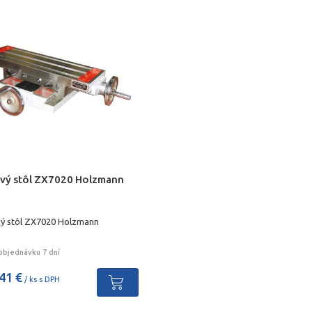
ový stôl ZX7020 Holzmann
vý stôl ZX7020 Holzmann
objednávku 7 dní
41 €
/ ks s DPH