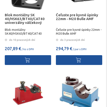
Blok montážny SK
Čeľuste pre kyvné úpinky
40/HSK63/BT40/CAT40
22mm - M20 Bulle AMF
univerzálny válčekový
FAHRION
Blok montážny
Čeľuste pre kyvné úpinky 22mm -
SK40/HSK63/BT40/CAT40
M20 Bulle AMF
univerzálny válčekový FAHRION
do 10 pracovných dní
do 3 pracovných dní
207,89 €
294,79 €
/ ks s DPH
/ par s DPH