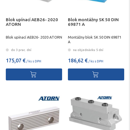
Blok upínací AEB26- 2020
Blok montážny SK 50 DIN
ATORN
69871 A
Blok upínací AEB26- 2020 ATORN
Montážny blok SK 50 DIN 69871
A
do 3 prac. dní
na objednávku 5 dní
175,07 €
186,62 €
/ ks s DPH
/ ks s DPH