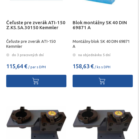
Čeľuste pre zverák ATI-150
Blok montážny SK 40 DIN
Z.KS.SA.30150 Kemmler
69871 A
Čeľuste pre zverák ATI-150
Montážny blok SK 40 DIN 69871
Kemmler
A
do 3 pracovných dní
na objednávku 5 dní
115,64 €
158,63 €
/ par s DPH
/ ks s DPH