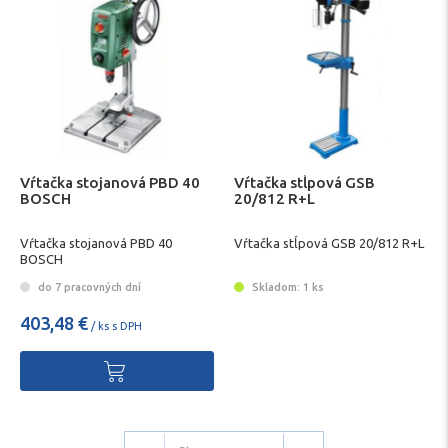
Vŕtačka stojanová PBD 40
Vŕtačka stĺpová GSB
BOSCH
20/812 R+L
Vŕtačka stojanová PBD 40
Vŕtačka stĺpová GSB 20/812 R+L
BOSCH
do 7 pracovných dní
Skladom: 1 ks
403,48 €
/ ks s DPH