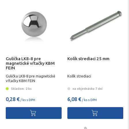
Gulička LK8-8 pre
Kolík strediaci 25 mm
magnetické vŕtačky KBM
FEIN
Gulička LK8-8 pre magnetické
Kolík strediaci
vŕtačky KBM FEIN
Skladom: 2 ks
na objednávku 7 dní
0,28 €
6,08 €
/ ks s DPH
/ ks s DPH