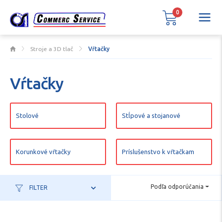
0
Stroje a 3D tlač
Vŕtačky
Vŕtačky
Stolové
Stĺpové a stojanové
Korunkové vŕtačky
Príslušenstvo k vŕtačkam
Podľa odporúčania
FILTER