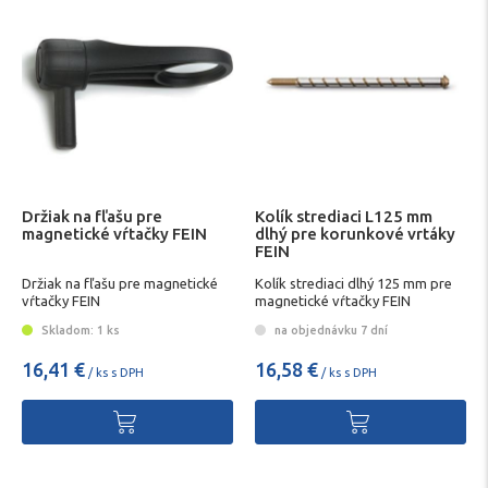
Držiak na fľašu pre
Kolík strediaci L125 mm
magnetické vŕtačky FEIN
dlhý pre korunkové vrtáky
FEIN
Držiak na fľašu pre magnetické
Kolík strediaci dlhý 125 mm pre
vŕtačky FEIN
magnetické vŕtačky FEIN
Skladom: 1 ks
na objednávku 7 dní
16,41 €
16,58 €
/ ks s DPH
/ ks s DPH