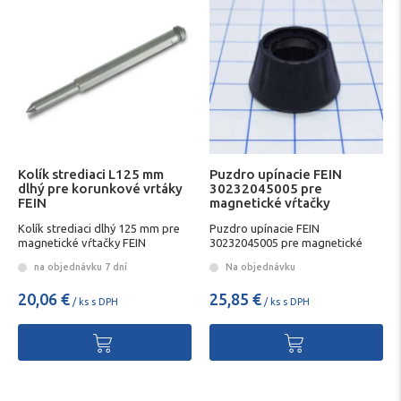
Kolík strediaci L125 mm
Puzdro upínacie FEIN
dlhý pre korunkové vrtáky
30232045005 pre
FEIN
magnetické vŕtačky
Kolík strediaci dlhý 125 mm pre
Puzdro upínacie FEIN
magnetické vŕtačky FEIN
30232045005 pre magnetické
vŕtačky
na objednávku 7 dní
Na objednávku
20,06 €
25,85 €
/ ks s DPH
/ ks s DPH