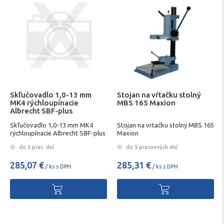
Skľučovadlo 1,0-13 mm
Stojan na vŕtačku stolný
MK4 rýchloupínacie
MBS 165 Maxion
Albrecht SBF-plus
Skľučovadlo 1,0-13 mm MK4
Stojan na vrtačku stolný MBS 165
rýchloupínacie Albrecht SBF-plus
Maxion
do 3 prac. dní
do 5 pracovných dní
285,07 €
285,31 €
/ ks s DPH
/ ks s DPH