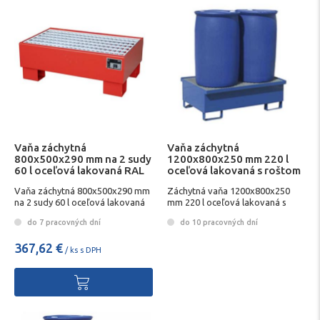
Vaňa záchytná
Vaňa záchytná
800x500x290 mm na 2 sudy
1200x800x250 mm 220 l
60 l oceľová lakovaná RAL
oceľová lakovaná s roštom
3000
Vaňa záchytná 800x500x290 mm
Záchytná vaňa 1200x800x250
na 2 sudy 60 l oceľová lakovaná
mm 220 l oceľová lakovaná s
RAL 3000
roštom
do 7 pracovných dní
do 10 pracovných dní
367,62 €
/ ks s DPH