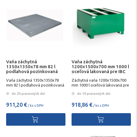
Vaňa záchytná
Vaňa záchytná
1350x1350x78 mm 82 l
1200x1500x700 mm 1000 l
podlahová pozinkovaná
oceľová lakovaná pre IBC
kontajner Econom
Vaňa záchytná 1350x1350x78
Záchytná vaňa 1200x1500x700
mm 82 l podlahová pozinkovaná
mm 1000 l oceľová lakovaná pre
IBC kontajner Econom
do 25 pracovných dní
do 10 pracovných dní
911,20 €
918,86 €
/ ks s DPH
/ ks s DPH