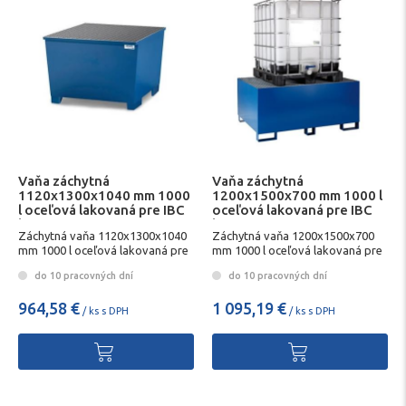
Vaňa záchytná
Vaňa záchytná
1120x1300x1040 mm 1000
1200x1500x700 mm 1000 l
l oceľová lakovaná pre IBC
oceľová lakovaná pre IBC
kontajner CLASIK
kontajner
Záchytná vaňa 1120x1300x1040
Záchytná vaňa 1200x1500x700
mm 1000 l oceľová lakovaná pre
mm 1000 l oceľová lakovaná pre
IBC kontajner CLASIK
IBC kontajner
do 10 pracovných dní
do 10 pracovných dní
964,58 €
1 095,19 €
/ ks s DPH
/ ks s DPH