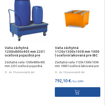
Vaňa záchytná
Vaňa záchytná
1200x800x405 mm 220 l
1120x1300x1038 mm 1000
oceľová pojazdná pre
l oceľová lakovaná pre IBC
prepravu 2x200 l sudov
kontajner BASE
Záchytná vaňa 1200x800x405
Záchytná vaňa 1120x1300x1038
mm 220 l oceľová pojazdná
mm 1000 l oceľová lakovaná pre
lakovaná pre prepravu 2x200 l
IBC kontajner BASE
do 10 pracovných dní
do 10 pracovných dní
sudov
792,10 €
/ ks s DPH