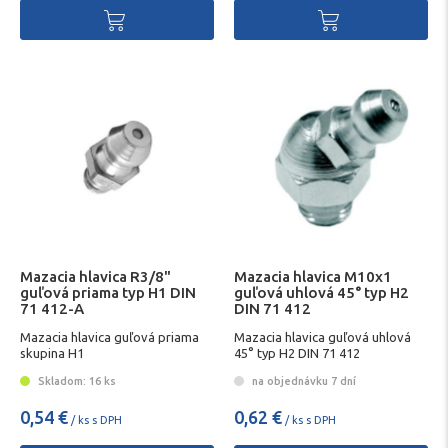
Mazacia hlavica R3/8"
Mazacia hlavica M10x1
guľová priama typ H1 DIN
guľová uhlová 45° typ H2
71 412-A
DIN 71 412
Mazacia hlavica guľová priama
Mazacia hlavica guľová uhlová
skupina H1
45° typ H2 DIN 71 412
Skladom: 16 ks
na objednávku 7 dní
0,54 €
0,62 €
/ ks s DPH
/ ks s DPH