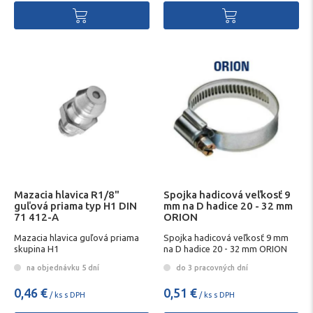
Mazacia hlavica R1/8"
Spojka hadicová veľkosť 9
guľová priama typ H1 DIN
mm na D hadice 20 - 32 mm
71 412-A
ORION
Mazacia hlavica guľová priama
Spojka hadicová veľkosť 9 mm
skupina H1
na D hadice 20 - 32 mm ORION
na objednávku 5 dní
do 3 pracovných dní
0,46 €
0,51 €
/ ks s DPH
/ ks s DPH