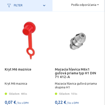
Podľa odporúčania
FILTER
Kryt M6 maznice
Mazacia hlavica M6x1
guľová priama typ H1 DIN
71 412-A
Kryt M6 maznica
Mazacia hlavica guľová priama
skupina H1
Skladom: 44 ks
Skladom: 10 ks
0,07 €
0,22 €
/ ks s DPH
/ ks s DPH