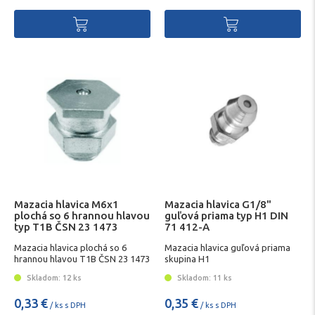
Mazacia hlavica M6x1
Mazacia hlavica G1/8"
plochá so 6 hrannou hlavou
guľová priama typ H1 DIN
typ T1B ČSN 23 1473
71 412-A
Mazacia hlavica plochá so 6
Mazacia hlavica guľová priama
hrannou hlavou T1B ČSN 23 1473
skupina H1
Skladom: 12 ks
Skladom: 11 ks
0,33 €
0,35 €
/ ks s DPH
/ ks s DPH