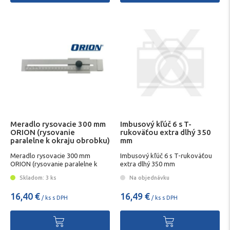
Meradlo rysovacie 300 mm
Imbusový kľúč 6 s T-
ORION (rysovanie
rukoväťou extra dlhý 350
paralelne k okraju obrobku)
mm
Meradlo rysovacie 300 mm
Imbusový kľúč 6 s T-rukoväťou
ORION (rysovanie paralelne k
extra dlhý 350 mm
okraju obrobku)
Skladom: 3 ks
Na objednávku
16,40 €
16,49 €
/ ks s DPH
/ ks s DPH