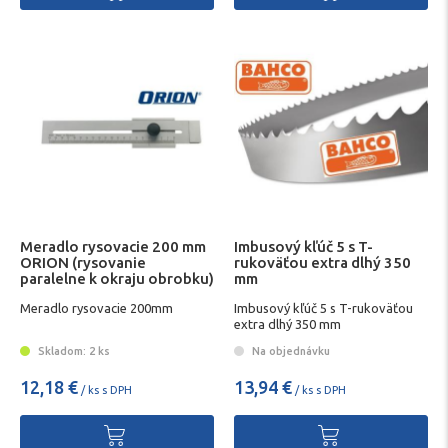
Meradlo rysovacie 200 mm
Imbusový kľúč 5 s T-
ORION (rysovanie
rukoväťou extra dlhý 350
paralelne k okraju obrobku)
mm
Meradlo rysovacie 200mm
Imbusový kľúč 5 s T-rukoväťou
extra dlhý 350 mm
Skladom: 2 ks
Na objednávku
12,18 €
13,94 €
/ ks s DPH
/ ks s DPH