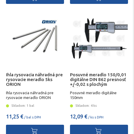
Ihla rysovacia náhradná pre
Posuvné meradlo 150/0,01
rysovacie meradlo 5ks
digitálne DIN 862 presnosť
ORION
+/-0,02 s plochým
hĺbkomerom
Ihla rysovacia náhradná pre
Posuvné meradlo digitálne
rysovacie meradlo ORION
150mm
Skladom: 1 bal
Skladom: 4 ks
11,25 €
12,09 €
/ bal s DPH
/ ks s DPH