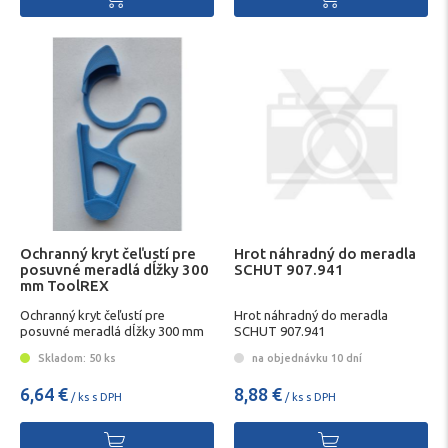
Ochranný kryt čeľustí pre
Hrot náhradný do meradla
posuvné meradlá dĺžky 300
SCHUT 907.941
mm ToolREX
Ochranný kryt čeľustí pre
Hrot náhradný do meradla
posuvné meradlá dĺžky 300 mm
SCHUT 907.941
Skladom: 50 ks
na objednávku 10 dní
6,64 €
8,88 €
/ ks s DPH
/ ks s DPH