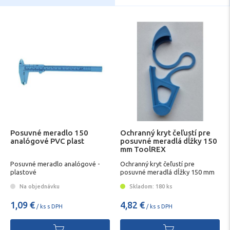
Posuvné meradlo 150
Ochranný kryt čeľustí pre
analógové PVC plast
posuvné meradlá dĺžky 150
mm ToolREX
Posuvné meradlo analógové -
Ochranný kryt čeľustí pre
plastové
posuvné meradlá dĺžky 150 mm
Na objednávku
Skladom: 180 ks
1,09 €
4,82 €
/ ks s DPH
/ ks s DPH