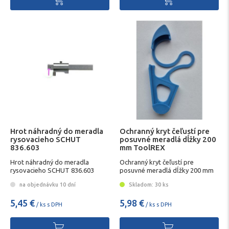
Hrot náhradný do meradla
Ochranný kryt čeľustí pre
rysovacieho SCHUT
posuvné meradlá dĺžky 200
836.603
mm ToolREX
Hrot náhradný do meradla
Ochranný kryt čeľustí pre
rysovacieho SCHUT 836.603
posuvné meradlá dĺžky 200 mm
na objednávku 10 dní
Skladom: 30 ks
5,45 €
5,98 €
/ ks s DPH
/ ks s DPH