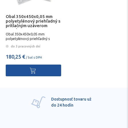
Obal 350x450x0,05 mm
polyetylénový priehľadný s
prítlačným uzáverom
1000ks
Obal 350x450x0,05 mm
polyetylénový priehľadný s
prítlačným uzáverom 1000ks
do 3 pracovných dní
180,25 €
/ bal s DPH
Pre každú položku
technické kvalifikované
poradenstvo