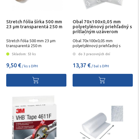
Stretch fólia šírka 500 mm
Obal 70x100x0,05 mm
23 µm transparentá 250 m
polyetylénový priehľadný s
prítlačným uzáverom
1000ks
Stretch fólia 500 mm 23 µm
Obal 70x100x0,05 mm
transparentá 250 m
polyetylénový priehľadný s
prítlačným uzáverom 1000ks
Skladom: 53 ks
do 3 pracovných dní
9,50 €
13,37 €
/ ks s DPH
/ bal s DPH