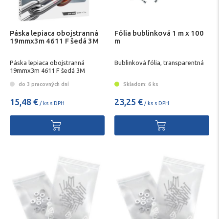
Páska lepiaca obojstranná
Fólia bublinková 1 m x 100
19mmx3m 4611 F šedá 3M
m
Páska lepiaca obojstranná
Bublinková fólia, transparentná
19mmx3m 4611 F šedá 3M
do 3 pracovných dní
Skladom: 6 ks
15,48 €
23,25 €
/ ks s DPH
/ ks s DPH