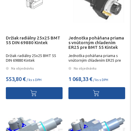
Držiak radiálny 25x25 BMT
Jednotka poháňana priama
55 DIN 69880 Kintek
s vnútorným chladením
ER25 pre BMT 55 Kintek
Držiak radiálny 25x25 BMT 55
Jednotka poháňana priama s
DIN 69880 Kintek
vnútorným chladením ER25 pre
BMT 55 Kintek
Na objednávku
Na objednávku
553,80 €
1 068,33 €
/ ks s DPH
/ ks s DPH