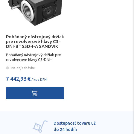
Poháňaný nástrojový držiak
pre revolverové hlavy C3-
DNI-BT55D-I-A SANDVIK
Poháňaný nástrojový držiak pre
revolverové hlavy C3-DNI-
BT55D-I-A SANDVIK
Na objednávku
7 442,93 €
/ ks s DPH
Dostupnosť tovaru už
do 24 hodín