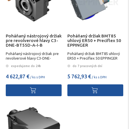
Poháňaný nástrojový držiak
Poháňaný držiak BMT85
pre revolverové hlavy C3-
uhlový ER50 + Preciflex 50
DNE-BT55D-A-I-B
EPPINGER
SANDVIK
Poháňaný nástrojový držiak pre
Poháňaný držiak BMT85 uhlový
revolverové hlavy C3-DNE-
ER50 + Preciflex 50 EPPINGER
BT55A-I-B SANDVIK
expedujeme do 24h
do 7 pracovných dní
4 622,87 €
5 762,93 €
/ ks s DPH
/ ks s DPH