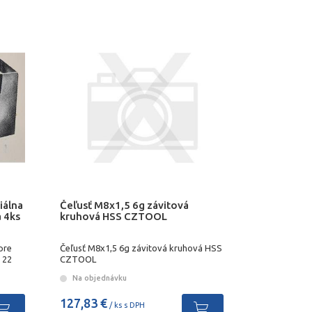
iálna
Čeľusť M8x1,5 6g závitová
a 4ks
kruhová HSS CZTOOL
pre
Čeľusť M8x1,5 6g závitová kruhová HSS
 22
CZTOOL
Na objednávku
127,83 €
/ ks s DPH