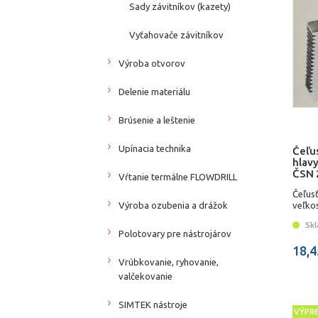
Sady závitníkov (kazety)
Vyťahovače závitníkov
Výroba otvorov
Delenie materiálu
Brúsenie a leštenie
Upínacia technika
Čeľus
hlavy
ČSN 
Vŕtanie termálne FLOWDRILL
Čeľusť
Výroba ozubenia a drážok
veľko
Skl
Polotovary pre nástrojárov
18,4
Vrúbkovanie, ryhovanie,
valčekovanie
SIMTEK nástroje
VÝPR