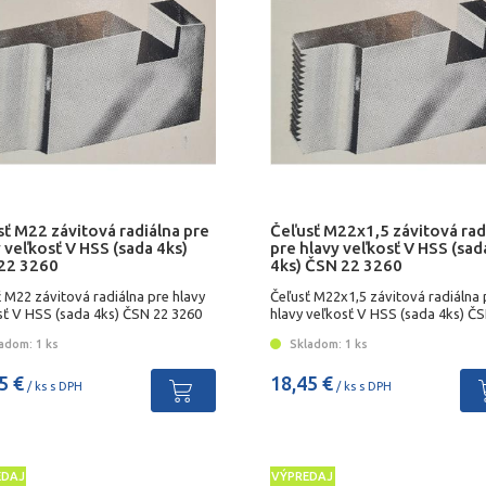
ť M22 závitová radiálna pre
Čeľusť M22x1,5 závitová rad
 veľkosť V HSS (sada 4ks)
pre hlavy veľkosť V HSS (sad
22 3260
4ks) ČSN 22 3260
 M22 závitová radiálna pre hlavy
Čeľusť M22x1,5 závitová radiálna 
sť V HSS (sada 4ks) ČSN 22 3260
hlavy veľkosť V HSS (sada 4ks) Č
3260
adom: 1 ks
Skladom: 1 ks
5 €
18,45 €
/ ks s DPH
/ ks s DPH
EDAJ
VÝPREDAJ