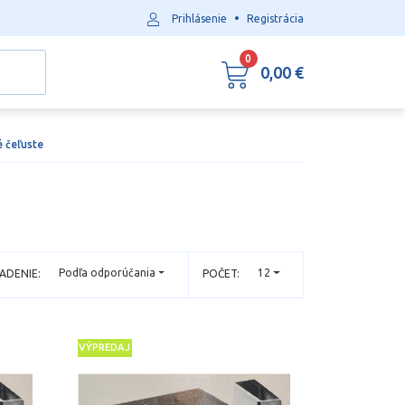
•
Prihlásenie
Registrácia
0
0,00 €
é čeľuste
Podľa odporúčania
12
ADENIE:
POČET:
VÝPREDAJ