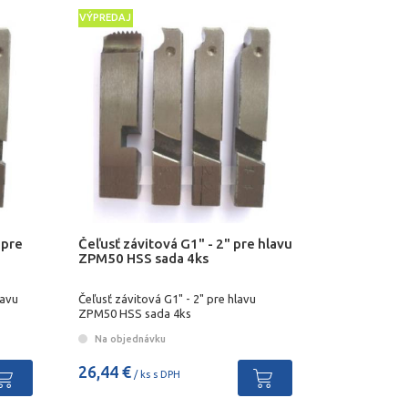
VÝPREDAJ
 pre
Čeľusť závitová G1" - 2" pre hlavu
ZPM50 HSS sada 4ks
lavu
Čeľusť závitová G1" - 2" pre hlavu
ZPM50 HSS sada 4ks
Na objednávku
26,44 €
/ ks s DPH