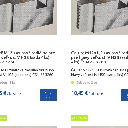
ť M12 závitová radiálna pre
Čeľusť M12x1,5 závitová rad
 veľkosť V HSS (sada 4ks)
pre hlavy veľkosť IV HSS (sa
22 3260
4ks) ČSN 22 3260
 M12 závitová radiálna pre hlavy
Čeľusť M12x1,5 závitová radiálna 
sť V HSS (sada 4ks) ČSN 22 3260
hlavy veľkosť IV HSS (sada 4ks) Č
3260
adom: 1 ks
Skladom: 2 sd
5 €
18,45 €
/ ks s DPH
/ sd s DPH
EDAJ
VÝPREDAJ