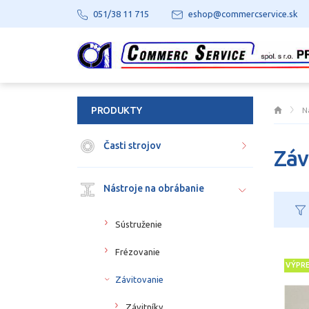
051/38 11 715
eshop@commercservice.sk
PRODUKTY
N
Časti strojov
Záv
Nástroje na obrábanie
Sústruženie
Frézovanie
VÝPR
Závitovanie
Závitníky