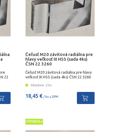
iálna
Čeľusť M20 závitová radiálna pre
da
hlavy veľkosť III HSS (sada 4ks)
ČSN 22 3260
pre
Čeľusť M20 závitová radiálna pre hlavy
SN 22
veľkosť III HSS (sada 4ks) ČSN 22 3260
Skladom: 2 ks
18,45 €
/ ks s DPH
VÝPREDAJ