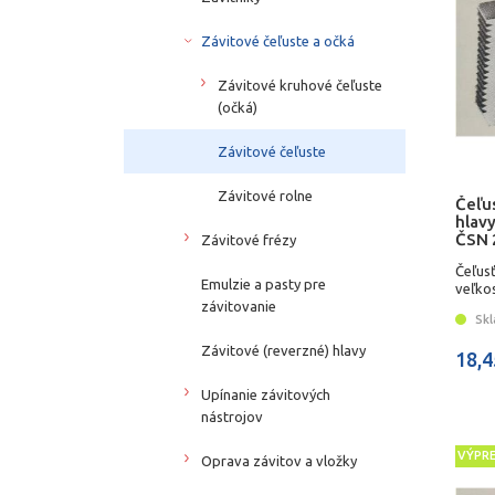
Závitové čeľuste a očká
Závitové kruhové čeľuste
(očká)
Závitové čeľuste
Závitové rolne
Čeľus
hlavy
ČSN 
Závitové frézy
Čeľusť
Emulzie a pasty pre
veľko
závitovanie
Skl
Závitové (reverzné) hlavy
18,4
Upínanie závitových
nástrojov
VÝPR
Oprava závitov a vložky