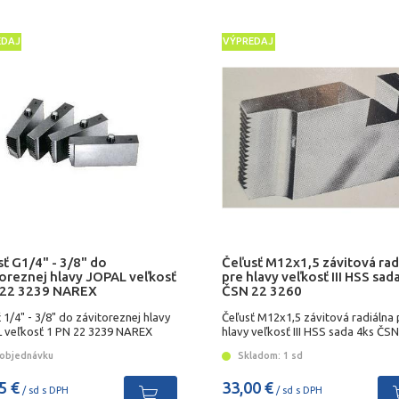
EDAJ
VÝPREDAJ
ť G1/4" - 3/8" do
Čeľusť M12x1,5 závitová rad
toreznej hlavy JOPAL veľkosť
pre hlavy veľkosť III HSS sad
 22 3239 NAREX
ČSN 22 3260
 1/4" - 3/8" do závitoreznej hlavy
Čeľusť M12x1,5 závitová radiálna 
 veľkosť 1 PN 22 3239 NAREX
hlavy veľkosť III HSS sada 4ks ČSN
3260
objednávku
Skladom: 1 sd
5 €
33,00 €
/ sd s DPH
/ sd s DPH