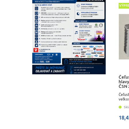
VÝPR
Čeľus
hlavy
ČSN 
Čeľusť
veľkos
Skl
18,4