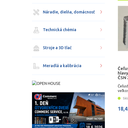
Náradie, dielňa, domácnosť
Technická chémia
Stroje a 3D tlač
Meradlá a kalibrácia
Čeľus
hlavy
ČSN 
Čeľusť
veľko
Skl
18,4