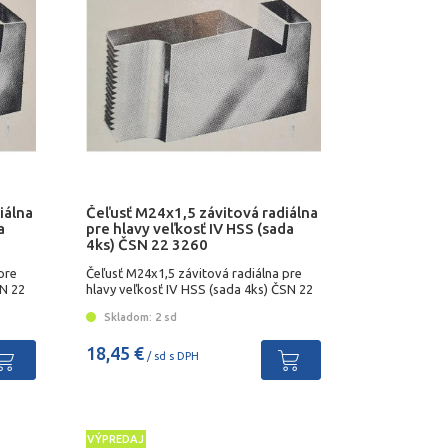
iálna
Čeľusť M24x1,5 závitová radiálna
a
pre hlavy veľkosť IV HSS (sada
4ks) ČSN 22 3260
pre
Čeľusť M24x1,5 závitová radiálna pre
SN 22
hlavy veľkosť IV HSS (sada 4ks) ČSN 22
3260
Skladom: 2 sd
18,45 €
/ sd s DPH
VÝPREDAJ