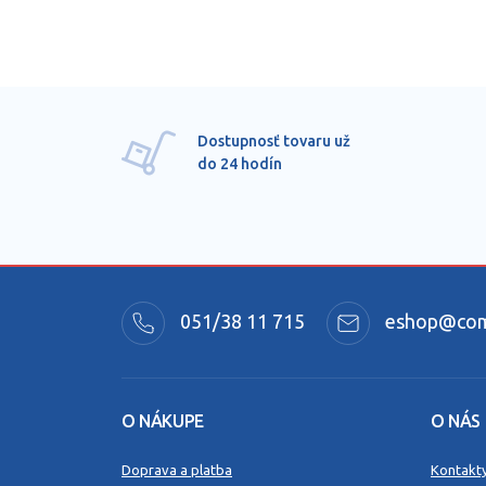
Dostupnosť tovaru už
do 24 hodín
051/38 11 715
eshop@comm
O NÁKUPE
O NÁS
Doprava a platba
Kontakt