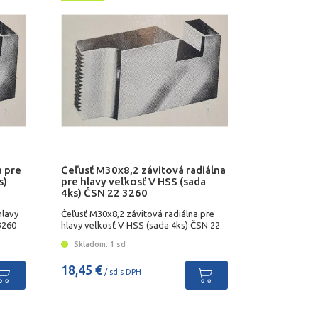
a pre
Čeľusť M30x8,2 závitová radiálna
s)
pre hlavy veľkosť V HSS (sada
4ks) ČSN 22 3260
hlavy
Čeľusť M30x8,2 závitová radiálna pre
3260
hlavy veľkosť V HSS (sada 4ks) ČSN 22
3260
Skladom: 1 sd
18,45 €
/ sd s DPH