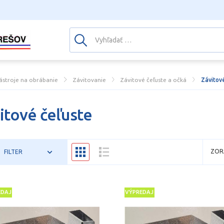
ástroje na obrábanie
Závitovanie
Závitové čeľuste a očká
Závitov
itové čeľuste
ZOR
FILTER
EDAJ
VÝPREDAJ