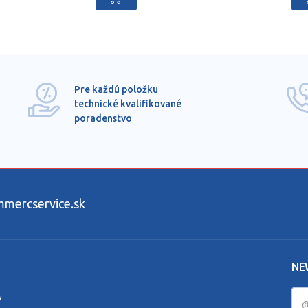
Pre každú položku
technické kvalifikované
poradenstvo
ercservice.sk
NE
y