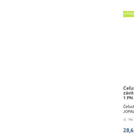
VÝPR
Čeľus
závi
1 PN
Čeľusť
JOPAL
Na 
28,6