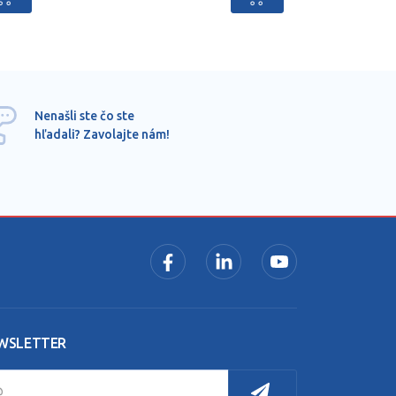
Ponu
Nenašli ste čo ste
mimo
hľadali? Zavolajte nám!
dopy
pros
WSLETTER