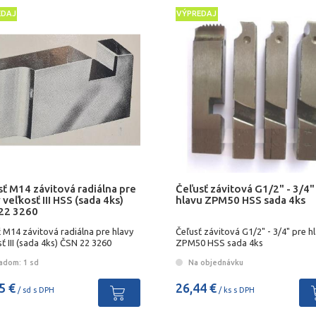
EDAJ
VÝPREDAJ
ť M14 závitová radiálna pre
Čeľusť závitová G1/2" - 3/4"
 veľkosť III HSS (sada 4ks)
hlavu ZPM50 HSS sada 4ks
22 3260
 M14 závitová radiálna pre hlavy
Čeľusť závitová G1/2" - 3/4" pre h
ť III (sada 4ks) ČSN 22 3260
ZPM50 HSS sada 4ks
adom: 1 sd
Na objednávku
5 €
26,44 €
/ sd s DPH
/ ks s DPH