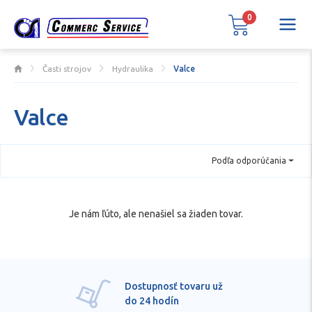
0
Časti strojov
Hydraulika
Valce
Valce
Podľa odporúčania
Je nám ľúto, ale nenašiel sa žiaden tovar.
Dostupnosť tovaru už
do 24 hodín