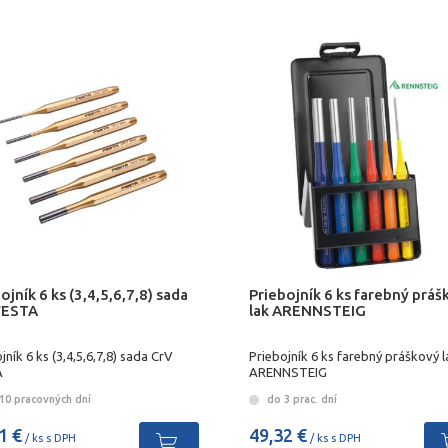
ojník 6 ks (3,4,5,6,7,8) sada
Priebojník 6 ks farebný práš
FESTA
lak ARENNSTEIG
jník 6 ks (3,4,5,6,7,8) sada CrV
Priebojník 6 ks farebný práškový l
A
ARENNSTEIG
10 pracovných dní
do 3 prac. dní
1 €
49,32 €
/ ks s DPH
/ ks s DPH