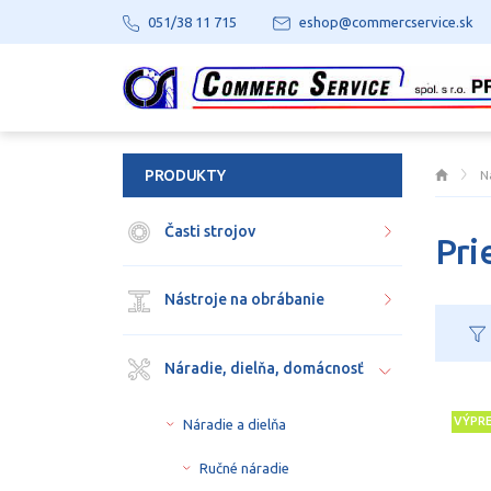
051/38 11 715
eshop@commercservice.sk
PRODUKTY
N
Časti strojov
Pri
Nástroje na obrábanie
Náradie, dielňa, domácnosť
VÝPR
Náradie a dielňa
Ručné náradie