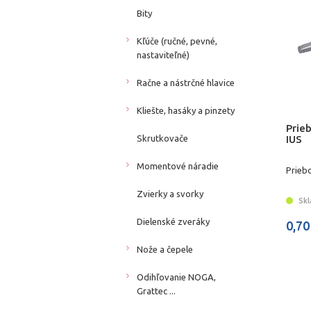
Bity
Kľúče (ručné, pevné,
nastaviteľné)
Račne a nástrčné hlavice
Kliešte, hasáky a pinzety
Prie
IUS
Skrutkovače
Momentové náradie
Priebo
Zvierky a svorky
Skl
Dielenské zveráky
0,70
Nože a čepele
Odihľovanie NOGA,
Grattec ...