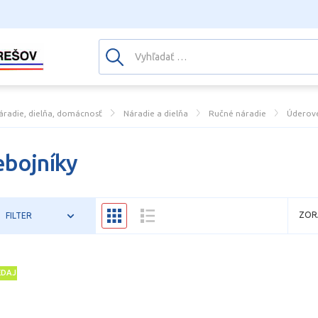
áradie, dielňa, domácnosť
Náradie a dielňa
Ručné náradie
Úderové
ebojníky
ZOR
FILTER
EDAJ