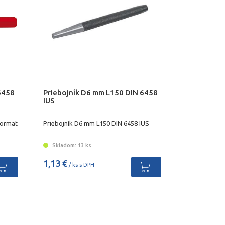
6458
Priebojník D6 mm L150 DIN 6458
IUS
Format
Priebojník D6 mm L150 DIN 6458 IUS
Skladom: 13 ks
1,13 €
/ ks s DPH