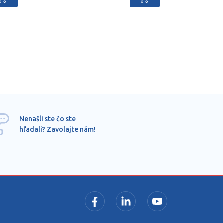
Ponu
Nenašli ste čo ste
mimo
hľadali? Zavolajte nám!
dopy
pros