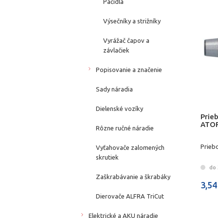
Páčidlá
Výsečníky a strižníky
Vyrážač čapov a
závlačiek
Popisovanie a značenie
Sady náradia
Dielenské vozíky
Prie
ATO
Rôzne ručné náradie
Prieb
Vyťahovače zalomených
skrutiek
do 
Zaškrabávanie a škrabáky
3,54
Dierovače ALFRA TriCut
Elektrické a AKU náradie