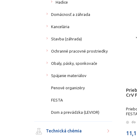
Hadice
Domácnosť a záhrada
Kancelária
Stavba (záhrada)
Ochranné pracovné prostriedky
Obaly, pásky, sponkovače
Spájanie materiálov
Penové organizéry
Prieb
CrV 
FESTA
Priebo
Dom a prevádzka (LEVIOR)
FEST
do 
Technická chémia
11,1