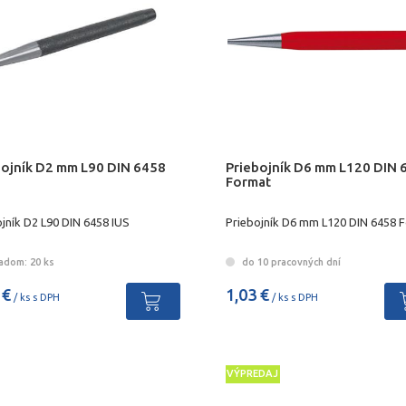
bojník D2 mm L90 DIN 6458
Priebojník D6 mm L120 DIN 
Format
jník D2 L90 DIN 6458 IUS
Priebojník D6 mm L120 DIN 6458 
adom: 20 ks
do 10 pracovných dní
 €
1,03 €
/ ks s DPH
/ ks s DPH
VÝPREDAJ