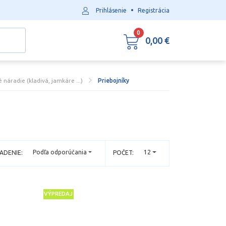
•
Prihlásenie
Registrácia
0
0,00 €
 náradie (kladivá, jamkáre ...)
Priebojníky
Podľa odporúčania
12
ADENIE:
POČET:
VÝPREDAJ