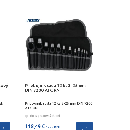
kový
Priebojník sada 12 ks 3-25 mm
DIN 7200 ATORN
ak
Priebojník sada 12 ks 3-25 mm DIN 7200
ATORN
do 3 pracovných dní
118,49 €
/ ks s DPH