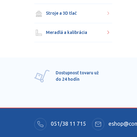
Stroje a 3D tlač
Meradlá a kalibrácia
Dostupnosť tovaru už
do 24 hodín
051/38 11 715
eshop@comm