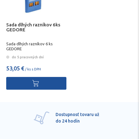
Sada dlhých razníkov 6ks
GEDORE
Sada dlhých razníkov 6 ks
GEDORE
do 5 pracovných dní
53,05 €
/ ks s DPH
ru už
Pre každú položku
technické kvalifikov
poradenstvo