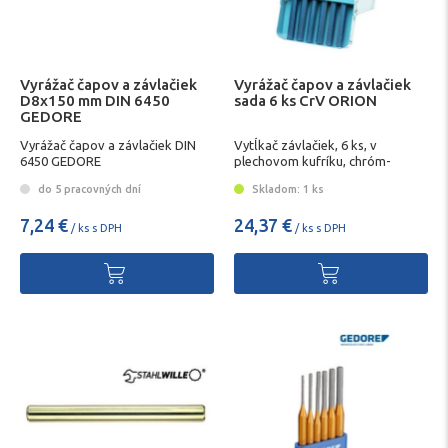
Vyrážač čapov a závlačiek
Vyrážač čapov a závlačiek
D8x150 mm DIN 6450
sada 6 ks CrV ORION
GEDORE
Vyrážač čapov a závlačiek DIN
Vytĺkač závlačiek, 6 ks, v
6450 GEDORE
plechovom kufríku, chróm-
vanádiová oceľ, ORION
do 5 pracovných dní
Skladom: 1 ks
7,24 €
24,37 €
/ ks s DPH
/ ks s DPH