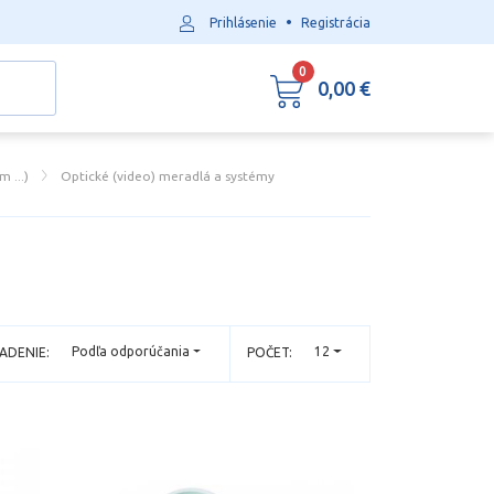
•
Prihlásenie
Registrácia
0
0,00 €
 ...)
Optické (video) meradlá a systémy
Podľa odporúčania
12
ADENIE:
POČET: