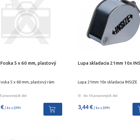
Foska 5 x 60 mm, plastový
Lupa skladacia 21mm 10x IN
Foska 5 x 60 mm, plastový rám
Lupa 21mm 10x skladacia INSIZE
5 pracovných dní
do 10 pracovných dní
 €
3,44 €
/ ks s DPH
/ ks s DPH