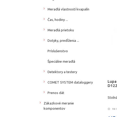
Meradlá vlastností kvapalín
Čas, hodiny ...
Meradlá prietoku
Dotyky, predĺženia ...
Príslušenstvo
Špeciálne meradlá
Detektory a testery
Lupa
COMET SYSTEM dataloggery
D122
Prenos dát
Stolná
Zákazkové meranie
komponentov
na 