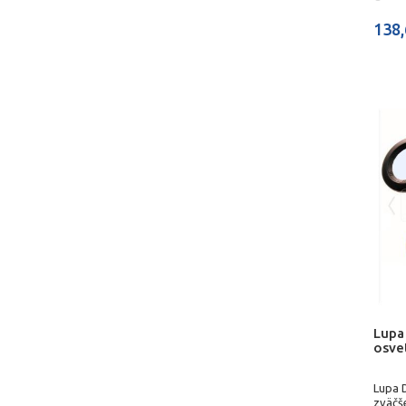
138,
Lupa
osve
Lupa 
zväčš