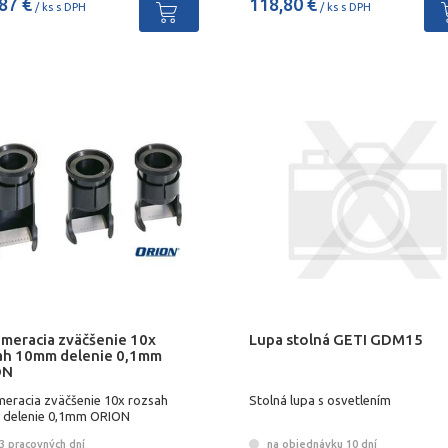
87 €
118,80 €
/ ks s DPH
/ ks s DPH
 meracia zväčšenie 10x
Lupa stolná GETI GDM15
ah 10mm delenie 0,1mm
ON
meracia zväčšenie 10x rozsah
Stolná lupa s osvetlením
delenie 0,1mm ORION
3 pracovných dní
na objednávku 10 dní