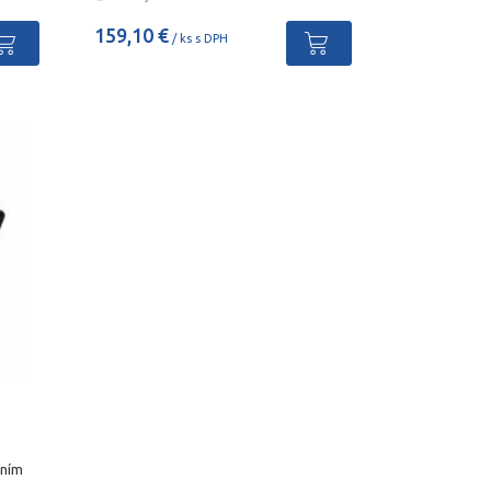
159,10 €
/ ks s DPH
ením