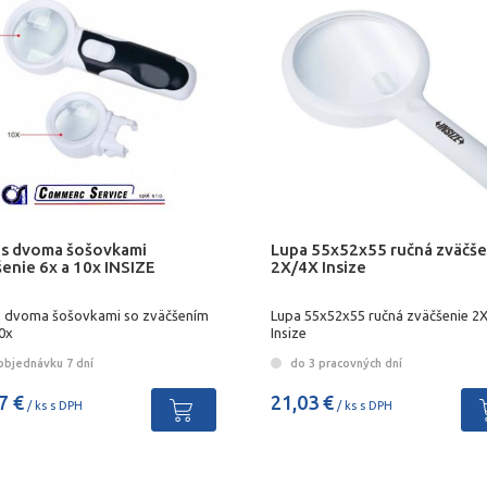
 s dvoma šošovkami
Lupa 55x52x55 ručná zväčše
enie 6x a 10x INSIZE
2X/4X Insize
s dvoma šošovkami so zväčšením
Lupa 55x52x55 ručná zväčšenie 2
0x
Insize
objednávku 7 dní
do 3 pracovných dní
7 €
21,03 €
/ ks s DPH
/ ks s DPH