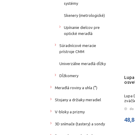
systémy
Skenery (metrologické)
Upínanie dielcov pre
optické meradlá
Súradnícové meracie
prístroje CMM
Univerzálne meradlá dĺžky
Dĺžkomery
Lupa
osve
Meradlá roviny a uhla (°)
Lupa 
Stojany a držiaky meradiel
zväčš
do 
V-bloky a prizmy
48,8
3D snímače (tastery) a sondy