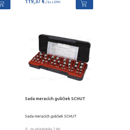
119,37 €
/ ks s DPH
Sada meracích guličiek SCHUT
Sada meracích guličiek SCHUT
na objednávku 7 dní