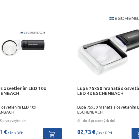
 s osvetlením LED 10x
Lupa 75x50 hranatá s osvet
HENBACH
LED 4x ESCHENBACH
s osvetlenim LED 10x
Lupa 75x50 hranatá s osvetlením 
ENBACH
ESCHENBACH
5 pracovných dní
do 5 pracovných dní
1 €
82,73 €
/ ks s DPH
/ ks s DPH