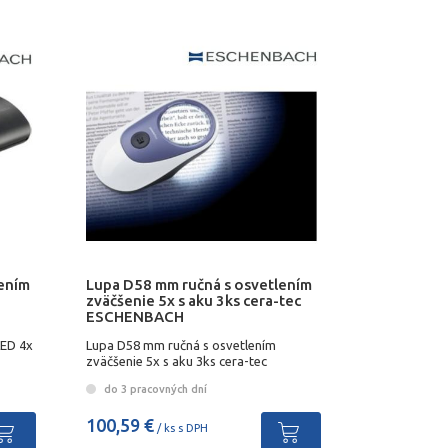
lením
Lupa D58 mm ručná s osvetlením
zväčšenie 5x s aku 3ks cera-tec
ESCHENBACH
LED 4x
Lupa D58 mm ručná s osvetlením
zväčšenie 5x s aku 3ks cera-tec
ESCHENBACH
do 3 pracovných dní
100,59 €
/ ks s DPH