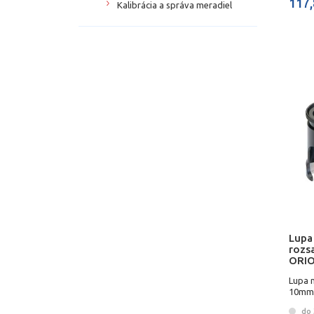
117,
Kalibrácia a správa meradiel
Lupa
rozs
ORI
Lupa 
10mm 
do 