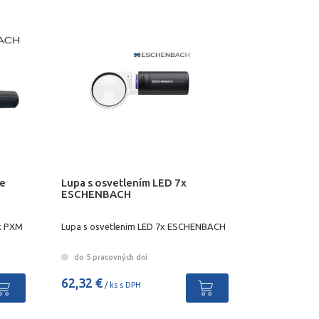
ie
Lupa s osvetlením LED 7x
ESCHENBACH
x PXM
Lupa s osvetlenim LED 7x ESCHENBACH
do 5 pracovných dní
62,32 €
/ ks s DPH