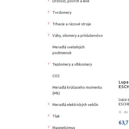
Drsnosť, povrch a lesk
Tvrdomery
Trhacie a rázové stroje
Váhy, silomery a príslušenstvo
Meradlá svetelných
podmienok
Teplomery a vlhkomery
CO2
Lupa
ESC
Meradlá krútiaceho momentu
(Mk)
Lupa 
ESCH
Meradlá elektrických veličín
do 
Tlak
63,7
Magnetizmus