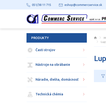
051/38 11 715
eshop@commercservice.sk
PRODUKTY
M
Lup
Časti strojov
Lu
Nástroje na obrábanie
Náradie, dielňa, domácnosť
Technická chémia