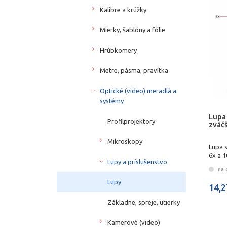
Kalibre a krúžky
Mierky, šablóny a fólie
Hrúbkomery
Metre, pásma, pravítka
Optické (video) meradlá a
systémy
Lupa
Profilprojektory
zväčš
Mikroskopy
Lupa 
6x a 1
Lupy a príslušenstvo
na 
Lupy
14,2
Základne, spreje, utierky
Kamerové (video)