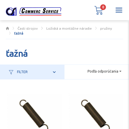
0
Časti strojov
Ložiská a montážne náradie
pružiny
ťažná
ťažná
Podľa odporúčania
FILTER