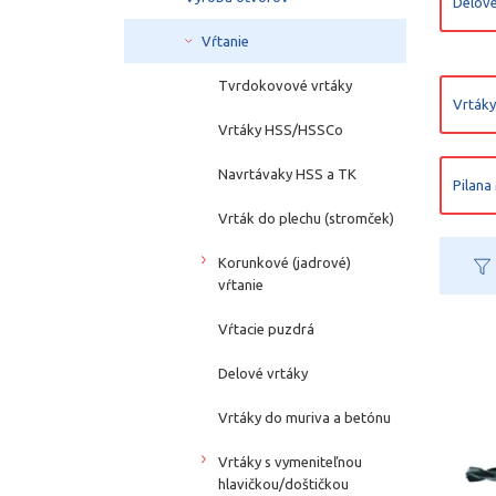
Delové
Vŕtanie
Tvrdokovové vrtáky
Vrtáky
Vrtáky HSS/HSSCo
Navrtávaky HSS a TK
Pilan
Vrták do plechu (stromček)
Korunkové (jadrové)
vŕtanie
Vŕtacie puzdrá
Delové vrtáky
Vrtáky do muriva a betónu
Vrtáky s vymeniteľnou
hlavičkou/doštičkou