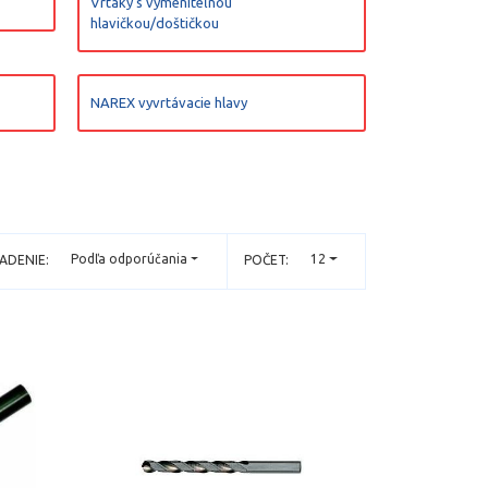
Vrtáky s vymeniteľnou
hlavičkou/doštičkou
NAREX vyvrtávacie hlavy
Podľa odporúčania
12
ADENIE:
POČET: