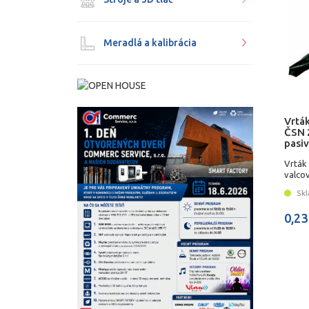
Meradlá a kalibrácia
Vrtá
ČSN 
pasi
Vrták
valco
Skl
0,23