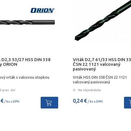
k D2,3 53/27 HSS DIN 338
Vrták D2,7 61/33 HSS DIN 3
ny ORION
ČSN 22 1121 valcovaný
pasivovaný
lový vrták s valcovou stopkou
Vrták HSS DIN 338 ČSN 22 1121
valcovaný pasivovaný
 prac. dní
Na objednávku
 €
0,24 €
/ ks s DPH
/ ks s DPH