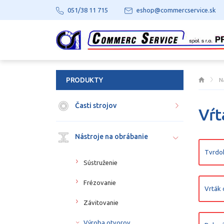
051/38 11 715
eshop@commercservice.sk
PRODUKTY
N
Časti strojov
Vŕt
Nástroje na obrábanie
Tvrdo
Sústruženie
Frézovanie
Vrták 
Závitovanie
Výroba otvorov