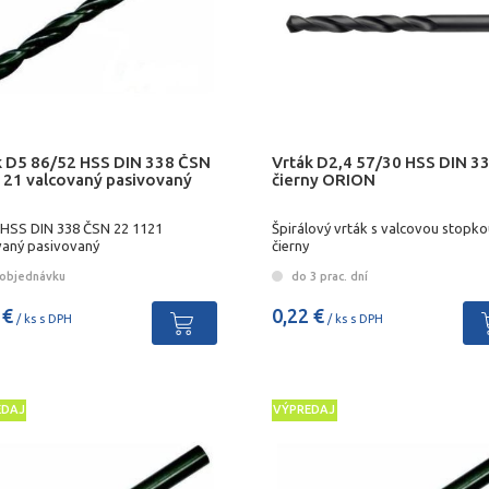
k D5 86/52 HSS DIN 338 ČSN
Vrták D2,4 57/30 HSS DIN 3
121 valcovaný pasivovaný
čierny ORION
 HSS DIN 338 ČSN 22 1121
Špirálový vrták s valcovou stopko
vaný pasivovaný
čierny
objednávku
do 3 prac. dní
 €
0,22 €
/ ks s DPH
/ ks s DPH
EDAJ
VÝPREDAJ