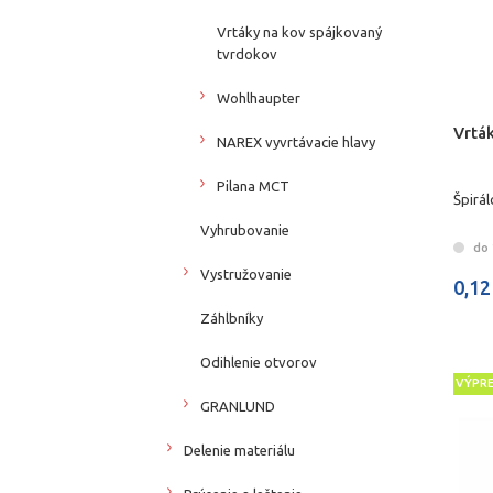
Vrtáky na kov spájkovaný
tvrdokov
Wohlhaupter
Vrtá
NAREX vyvrtávacie hlavy
Pilana MCT
Špirál
Vyhrubovanie
do 
Vystružovanie
0,12
Záhlbníky
Odihlenie otvorov
VÝPR
GRANLUND
Delenie materiálu