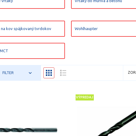
 vrtáky
Vrtáky do muriva a betónu
 na kov spájkovaný tvrdokov
Wohlhaupter
a MCT
ZOR
FILTER
VÝPREDAJ