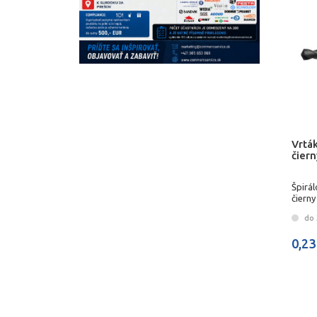
Vrtá
čier
Špirá
čierny
do 3
0,23