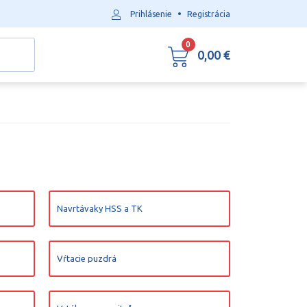
•
Prihlásenie
Registrácia
0
0,00 €
Navrtávaky HSS a TK
Vŕtacie puzdrá