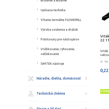
Brúsenie a leštenie
Upínacia technika
Vŕtanie termálne FLOWDRILL
Výroba ozubenia a drážok
Vrtá
Polotovary pre nástrojárov
22 1
Vrúbkovanie, ryhovanie,
Vrták
valčekovanie
valco
Na 
SIMTEK nástroje
0,22
Náradie, dielňa, domácnosť
VÝPR
Technická chémia
Stroje a 3D tlač