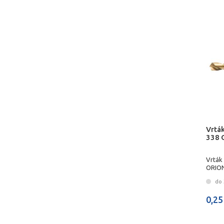
Vrtá
338 
Vrták
ORIO
do 3
0,25