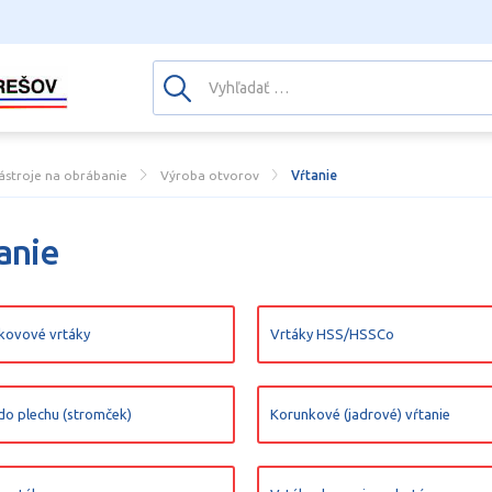
ástroje na obrábanie
Výroba otvorov
Vŕtanie
anie
kovové vrtáky
Vrtáky HSS/HSSCo
do plechu (stromček)
Korunkové (jadrové) vŕtanie