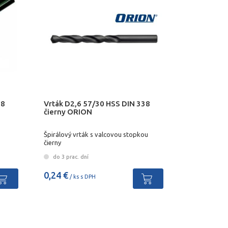
38
Vrták D2,6 57/30 HSS DIN 338
čierny ORION
Špirálový vrták s valcovou stopkou
čierny
do 3 prac. dní
0,24 €
/ ks s DPH