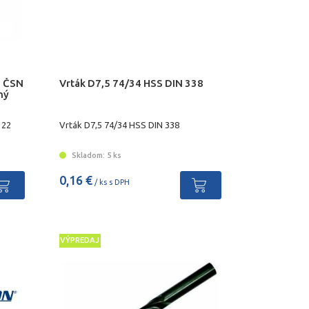
8 ČSN
Vrták D7,5 74/34 HSS DIN 338
ný
 22
Vrták D7,5 74/34 HSS DIN 338
Skladom: 5 ks
0,16 €
/ ks s DPH
VÝPREDAJ