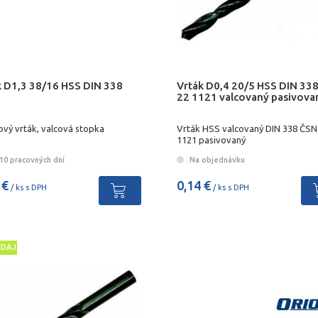
k D1,3 38/16 HSS DIN 338
Vrták D0,4 20/5 HSS DIN 33
22 1121 valcovaný pasivova
ový vrták, valcová stopka
Vrták HSS valcovaný DIN 338 ČSN
1121 pasivovaný
10 pracovných dní
Na objednávku
 €
0,14 €
/ ks s DPH
/ ks s DPH
EDAJ